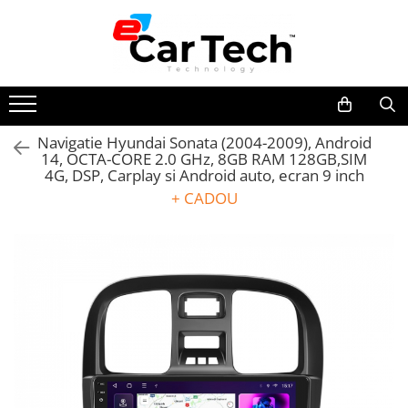
Toate Produsele
Summer sale
Navigatie Hyundai Sonata (2004-2009), Android
14, OCTA-CORE 2.0 GHz, 8GB RAM 128GB,SIM
Navigatie dedicata
4G, DSP, Carplay si Android auto, ecran 9 inch
Navigatii Volkswagen
+ CADOU
Navigatii Skoda
Navigatii Seat
Navigatii Ford
Navigatii Opel
Navigatii Hyundai
Navigatii Toyota
Navigatii Dacia
Navigatii Peugeot