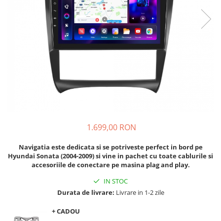
Navigatii Audi
Navigatii BMW
Navigatii Mercedes
Navigatii Fiat
Navigatii Nissan
Navigatii Citroen
Navigatii Suzuki
Navigatii Mitsubishi
1.699,00 RON
Navigatii Volvo
Navigatia este dedicata si se potriveste perfect in bord pe
Navigatii KIA
Hyundai Sonata (2004-2009) si vine in pachet cu toate cablurile si
accesoriile de conectare pe masina plag and play.
Navigatii Renault
IN STOC
Navigatii Mazda
Durata de livrare:
Livrare in 1-2 zile
Navigatii Smart
+ CADOU
Navigatii Chevrolet