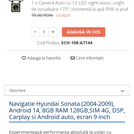
1 x Cameră Auto cu 12 LED night vision, unghi
Navigatii Honda
de vizualizare 170°, rezistentă la apă IPX6 si praf
Navigatii Jeep
79,00 RON
Gratuit
Navigatii Porsche
ADAUGA IN COS
Navigatii Land Rover
Navigatii Iveco
Cod Produs:
ECH-108-A7144
Navigatii Chrysler
Adauga la Favorite
Cere informatii
Navigatie universala
Playere auto
Navigatii 2 DIN
Descriere
Navigatii 1 DIN
Navigatie GPS Portabil
Navigatie Hyundai Sonata (2004-2009),
Android 14, 8GB RAM 128GB,SIM 4G, DSP,
Carplay si Android auto, ecran 9 inch
Accesorii navigatii
CarPlay&Android Auto
Experimentează performanța absolută la volan cu