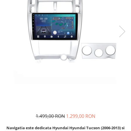
Navigatii Audi
Navigatii BMW
Navigatii Mercedes
Navigatii Fiat
Navigatii Nissan
Navigatii Citroen
Navigatii Suzuki
Navigatii Mitsubishi
Navigatii Volvo
Navigatii KIA
Navigatii Renault
Navigatii Mazda
1.499,00 RON
1.299,00 RON
Navigatii Smart
Navigatii Chevrolet
Navigatia este dedicata Hyundai Hyundai Tucson (2006-2013) si