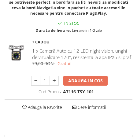
se potriveste perfect in bord fara sa fiti nevoiti sa modificati
Navigatii Honda
ceva la bord.Navigatia vine in pachet cu toate accesoriile
necesare pentru conectare Plug&Play.
Navigatii Jeep
IN STOC
Navigatii Porsche
Durata de livrare:
Livrare in 1-2 zile
Navigatii Land Rover
+ CADOU
Navigatii Iveco
1 x Cameră Auto cu 12 LED night vision, unghi
Navigatii Chrysler
de vizualizare 170°, rezistentă la apă IPX6 si praf
79,00 RON
Gratuit
Navigatie universala
Playere auto
ADAUGA IN COS
Navigatii 2 DIN
Cod Produs:
A7116-TSY-101
Navigatii 1 DIN
Navigatie GPS Portabil
Adauga la Favorite
Cere informatii
Accesorii navigatii
CarPlay&Android Auto