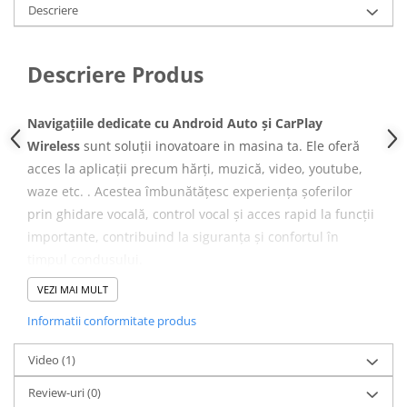
Camera Marsarier
Descriere
Camera Trafic DVR
Rama adaptare
Descriere Produs
Camera marsarier dedicata
Adaptoare Navigatii
Navigațiile dedicate cu Android Auto și CarPlay
Rame adaptare 2DIN
Wireless
sunt soluții inovatoare in masina ta. Ele oferă
acces la aplicații precum hărți, muzică, video, youtube,
Camera frontala
waze etc. . Acestea îmbunătățesc experiența șoferilor
prin ghidare vocală, control vocal și acces rapid la funcții
Accesorii auto
importante, contribuind la siguranța și confortul în
Suport Telefon
timpul condusului.
Lanterne
VEZI MAI MULT
Senzori Parcare
Specificații tehnice
Informatii conformitate produs
Electrice auto
SISTEM DE
ANDROID 12
Video
(1)
Redresoare Auto
OPERARE
Review-uri
(0)
Modulatoare Auto FM
PROCESOR
OCTACORE 1.6 GHZ