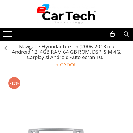
Toate Produsele
Summer sale
Navigatie Hyundai Tucson (2006-2013) cu
Android 12, 4GB RAM 64 GB ROM, DSP, SIM 4G,
Navigatie dedicata
Carplay si Android Auto ecran 10.1
Navigatii Volkswagen
+ CADOU
Navigatii Skoda
Navigatii Seat
-13%
Navigatii Ford
Navigatii Opel
Navigatii Hyundai
Navigatii Toyota
Navigatii Dacia
Navigatii Peugeot