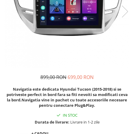
Navigatii Audi
Navigatii BMW
Navigatii Mercedes
Navigatii Fiat
Navigatii Nissan
Navigatii Citroen
Navigatii Suzuki
Navigatii Mitsubishi
899,00 RON
699,00 RON
Navigatii Volvo
Navigatia este dedicata Hyundai Tucson (2015-2018) si se
Navigatii KIA
potriveste perfect in bord fara sa fiti nevoiti sa modificati ceva
la bord.Navigatia vine in pachet cu toate accesoriile necesare
Navigatii Renault
pentru conectare Plug&Play.
Navigatii Mazda
IN STOC
Navigatii Smart
Durata de livrare:
Livrare in 1-2 zile
Navigatii Chevrolet
+ CADOU