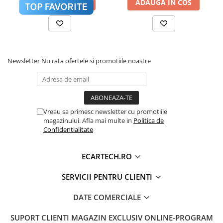
Accesorii compresoare
ADAUGA IN COS
ADAUGA IN COS
Aparate de lipit si capsat
Masini de polisat
Procesor de sunet digital (DSP) cu reglaje fine
Prelungitoare
pentru Bass, Treble și Loudness.
Newsletter
Nu rata ofertele si promotiile noastre
Aeroterme
Dezumidificatoare
Compresoare aer
Sistem Activ de Răcire (Cooling
❄️
Vreau sa primesc newsletter cu promotiile
Fan)
Boxe & Subwoofer Auto
magazinului. Afla mai multe in
Politica de
Confidentialitate
Difuzore Auto
Casti Wireless
ECARTECH.RO
Subwoofer Auto
SERVICII PENTRU CLIENTI
Boxe portabile
Pick-Up
DATE COMERCIALE
Amplificatoare auto
SUPORT CLIENTI
MAGAZIN EXCLUSIV ONLINE-PROGRAM