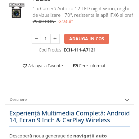
Navigatii Honda
1 x Cameră Auto cu 12 LED night vision, unghi
de vizualizare 170°, rezistentă la apă IPX6 si praf
Navigatii Jeep
79,00 RON
Gratuit
Navigatii Porsche
Navigatii Land Rover
ADAUGA IN COS
Navigatii Iveco
Cod Produs:
ECH-111-A7121
Navigatii Chrysler
Adauga la Favorite
Cere informatii
Navigatie universala
Playere auto
Navigatii 2 DIN
Navigatii 1 DIN
Descriere
Navigatie GPS Portabil
Experiență Multimedia Completă: Android
14, Ecran 9 Inch & CarPlay Wireless
Accesorii navigatii
CarPlay&Android Auto
Descoperă noua generație de
navigații auto