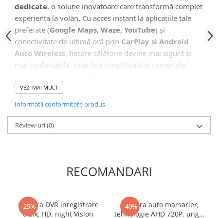
Camera Marsarier
dedicate
, o soluție inovatoare care transformă complet
Camera Trafic DVR
experiența la volan. Cu acces instant la aplicațiile tale
preferate (
Google Maps, Waze, YouTube
) și
Rama adaptare
conectivitate de ultimă oră prin
CarPlay și Android
Camera marsarier dedicata
Auto Wireless
, fiecare călătorie devine mai sigură și
Adaptoare Navigatii
mai confortabilă. Interfața simplificată și comenzile
vocale îți permit să rămâi concentrat la drum.
Rame adaptare 2DIN
VEZI MAI MULT
Camera frontala
Informatii conformitate produs
🖥️ Interfață Intuitivă și Modernă
Accesorii auto
Review-uri
(0)
Suport Telefon
Lanterne
Senzori Parcare
RECOMANDARI
Electrice auto
Redresoare Auto
Camera DVR inregistrare
Camera auto marsarier,
-25%
-40%
Modulatoare Auto FM
trafic HD, night Vision
tehnologie AHD 720P, unghi