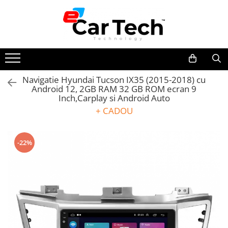
Toate Produsele
Summer sale
Navigatie Hyundai Tucson IX35 (2015-2018) cu
Android 12, 2GB RAM 32 GB ROM ecran 9
Navigatie dedicata
Inch,Carplay si Android Auto
Navigatii Volkswagen
+ CADOU
Navigatii Skoda
Navigatii Seat
-22%
Navigatii Ford
Navigatii Opel
Navigatii Hyundai
Navigatii Toyota
Navigatii Dacia
Navigatii Peugeot