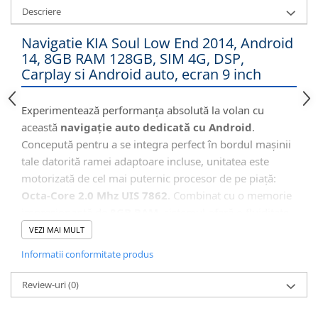
Descriere
Navigatie KIA Soul Low End 2014, Android
14, 8GB RAM 128GB, SIM 4G, DSP,
Carplay si Android auto, ecran 9 inch
Experimentează performanța absolută la volan cu
această
navigație auto dedicată cu Android
.
Concepută pentru a se integra perfect în bordul mașinii
tale datorită ramei adaptoare incluse, unitatea este
motorizată de cel mai puternic procesor de pe piață:
Octa-Core 2.0 Mhz UIS 7862
. Combinat cu o memorie
impresionantă de
8GB RAM
, sistemul oferă o fluiditate
incredibilă în rularea aplicațiilor complexe. Beneficiezi
VEZI MAI MULT
de internet independent prin
Slotul SIM 4G
, sunet de
Informatii conformitate produs
înaltă fidelitate (Procesor DSP + Ieșire Optică) și
conectivitate completă prin
Wireless CarPlay &
Review-uri
(0)
Android Auto
.