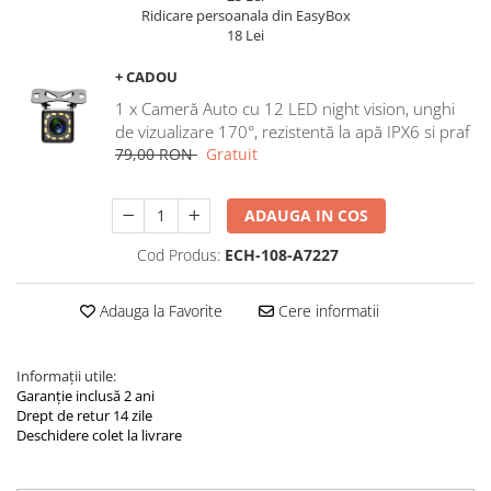
Navigatii Land Rover
Ridicare persoanala din EasyBox
18 Lei
Navigatii Iveco
Navigatii Chrysler
+ CADOU
1 x Cameră Auto cu 12 LED night vision, unghi
de vizualizare 170°, rezistentă la apă IPX6 si praf
79,00 RON
Gratuit
ADAUGA IN COS
Cod Produs:
ECH-108-A7227
Adauga la Favorite
Cere informatii
Informații utile:
Garanție inclusă 2 ani
Drept de retur 14 zile
Deschidere colet la livrare