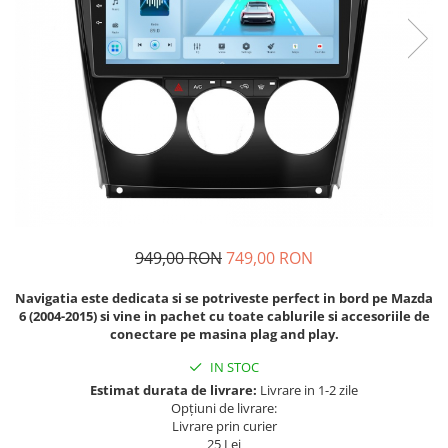
Navigatii Fiat
Navigatii Nissan
Navigatii Citroen
Navigatii Suzuki
Navigatii Mitsubishi
Navigatii Volvo
Navigatii KIA
Navigatii Renault
949,00 RON
749,00 RON
Navigatii Mazda
Navigatia este dedicata si se potriveste perfect in bord pe
Mazda
Navigatii Smart
6 (2004-2015)
si vine in pachet cu toate cablurile si accesoriile de
Navigatii Chevrolet
conectare pe masina plag and play.
Navigatii Honda
IN STOC
Estimat durata de livrare:
Livrare in 1-2 zile
Navigatii Jeep
Opțiuni de livrare:
Navigatii Porsche
Livrare prin curier
25 Lei