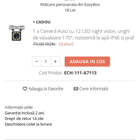
Navigatii Land Rover
Ridicare persoanala din EasyBox
18 Lei
Navigatii Iveco
Navigatii Chrysler
+ CADOU
1 x Cameră Auto cu 12 LED night vision, unghi
de vizualizare 170°, rezistentă la apă IPX6 si praf
79,00 RON
Gratuit
ADAUGA IN COS
Cod Produs:
ECH-111-A7113
Adauga la Favorite
Cere informatii
Informații utile:
Garanție inclusă 2 ani
Drept de retur 14 zile
Deschidere colet la livrare