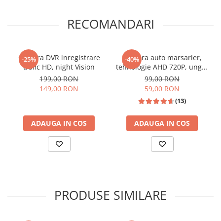
RECOMANDARI
Camera DVR inregistrare
Camera auto marsarier,
-25%
-40%
trafic HD, night Vision
tehnologie AHD 720P, unghi
170 grade, rezistenta la apa
199,00 RON
99,00 RON
si praf
📱 Meniu Aplicații Structurat
149,00 RON
59,00 RON
(13)
ADAUGA IN COS
ADAUGA IN COS
PRODUSE SIMILARE
🎵 Egalizator Audio DSP