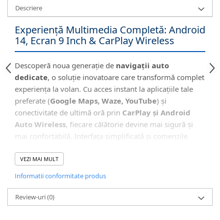
Descriere
Experiență Multimedia Completă: Android
14, Ecran 9 Inch & CarPlay Wireless
Descoperă noua generație de
navigații auto
dedicate
, o soluție inovatoare care transformă complet
experiența la volan. Cu acces instant la aplicațiile tale
preferate (
Google Maps, Waze, YouTube
) și
conectivitate de ultimă oră prin
CarPlay și Android
Auto Wireless
, fiecare călătorie devine mai sigură și
mai confortabilă. Interfața simplificată și comenzile
vocale îți permit să rămâi concentrat la drum.
VEZI MAI MULT
Informatii conformitate produs
🖥️ Interfață Intuitivă și Modernă
Review-uri
(0)