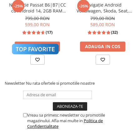
Navigatie Passat B6|B7|CC
Navigație Android
-25%
-26%
cu Android 14, 2GB RAM,
Volkswagen, Skoda, Seat,
CarPlay si Anroid Auto,
CarPlay & Android Auto,
799,00 RON
799,00 RON
Mirror Link, Wi-fi, Youtube,
ecran 7"|Compatibil Golf 5,
599,00 RON
589,00 RON
Waze, ecran HD 10.1 Inch
Golf 6, Jetta, Passat
(17)
(32)
B6/B7/CC, Polo, Tiguan,
Touran
ADAUGA IN COS
ADAUGA IN COS
Procesor de sunet digital (DSP) cu reglaje fine
pentru Bass, Treble și Loudness.
Newsletter
Nu rata ofertele si promotiile noastre
Sistem Activ de Răcire (Cooling
❄️
Vreau sa primesc newsletter cu promotiile
Fan)
magazinului. Afla mai multe in
Politica de
Confidentialitate