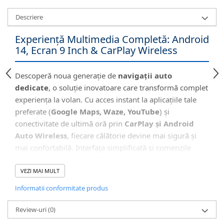
Descriere
Experiență Multimedia Completă: Android
14, Ecran 9 Inch & CarPlay Wireless
Descoperă noua generație de
navigații auto
dedicate
, o soluție inovatoare care transformă complet
experiența la volan. Cu acces instant la aplicațiile tale
preferate (
Google Maps, Waze, YouTube
) și
conectivitate de ultimă oră prin
CarPlay și Android
Auto Wireless
, fiecare călătorie devine mai sigură și
mai confortabilă. Interfața simplificată și comenzile
vocale îți permit să rămâi concentrat la drum.
VEZI MAI MULT
Informatii conformitate produs
🖥️ Interfață Intuitivă și Modernă
Review-uri
(0)