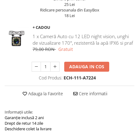
Navigatii Land Rover
25 Lei
Ridicare persoanala din EasyBox
Navigatii Iveco
18 Lei
Navigatii Chrysler
+ CADOU
1 x Cameră Auto cu 12 LED night vision, unghi
de vizualizare 170°, rezistentă la apă IPX6 si praf
79,00 RON
Gratuit
ADAUGA IN COS
Cod Produs:
ECH-111-A7224
Adauga la Favorite
Cere informatii
Informații utile:
Garanție inclusă 2 ani
Drept de retur 14 zile
Deschidere colet la livrare