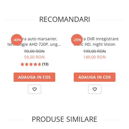
RECOMANDARI
Camera auto marsarier,
Camera DVR inregistrare
-40%
-25%
tehnologie AHD 720P, unghi
trafic HD, night Vision
170 grade, rezistenta la apa
99,00 RON
199,00 RON
si praf
📱 Meniu Aplicații Structurat
59,00 RON
149,00 RON
(13)
ADAUGA IN COS
ADAUGA IN COS
PRODUSE SIMILARE