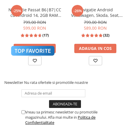
🎵 Egalizator Audio DSP
Navigatie Passat B6|B7|CC
Navigație Android
-25%
-26%
cu Android 14, 2GB RAM,
Volkswagen, Skoda, Seat,
CarPlay si Anroid Auto,
CarPlay & Android Auto,
799,00 RON
799,00 RON
Mirror Link, Wi-fi, Youtube,
ecran 7"|Compatibil Golf 5,
599,00 RON
589,00 RON
Waze, ecran HD 10.1 Inch
Golf 6, Jetta, Passat
(17)
(32)
B6/B7/CC, Polo, Tiguan,
Touran
ADAUGA IN COS
ADAUGA IN COS
Procesor de sunet digital (DSP) cu reglaje fine
pentru Bass, Treble și Loudness.
Newsletter
Nu rata ofertele si promotiile noastre
Sistem Activ de Răcire (Cooling
❄️
Vreau sa primesc newsletter cu promotiile
Fan)
magazinului. Afla mai multe in
Politica de
Confidentialitate