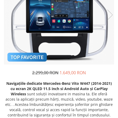
Navigatii Fiat
Navigatii Nissan
Navigatii Citroen
Navigatii Suzuki
Navigatii Mitsubishi
Navigatii Volvo
Navigatii KIA
Navigatii Renault
Navigatii Mazda
2.299,00 RON
1.649,00 RON
Navigatii Smart
Navigațiile dedicate Mercedes-Benz Vito W447 (2014-2021)
Navigatii Chevrolet
cu ecran 2K QLED 11.5 inch si Android Auto și CarPlay
Wireless
sunt soluții inovatoare in masina ta. Ele oferă
Navigatii Honda
acces la aplicații precum hărți, muzică, video, youtube, waze
Navigatii Jeep
etc. . Acestea îmbunătățesc experiența șoferilor prin ghidare
vocală, control vocal și acces rapid la funcții importante,
Navigatii Porsche
contribuind la siguranța și confortul în timpul condusului.