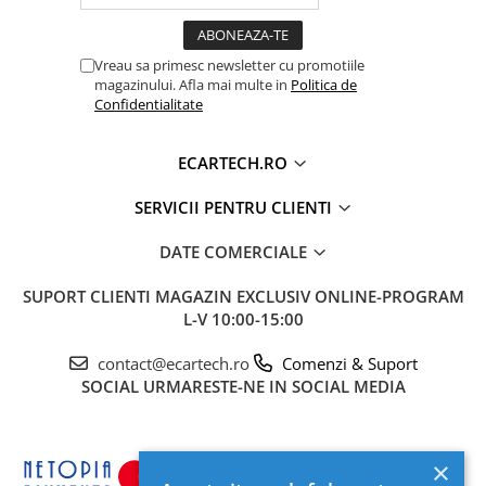
BLUETOOTH
REDARE MUZICA, DESCARCARE
AGENDA TELEFON, CONVORBIRI
Vreau sa primesc newsletter cu promotiile
TELEFONICE
magazinului. Afla mai multe in
Politica de
Confidentialitate
USB
DA (2 IESIRE USB)
ECRAN
TOUCHSCREEN HD CAPACITIV,
ECARTECH.RO
MULTITOUCH 5 PUNCTE
SERVICII PENTRU CLIENTI
LUMINOZITATE
DA
REGLABILA
DATE COMERCIALE
RCA VIDEO
DA
SUPORT CLIENTI
MAGAZIN EXCLUSIV ONLINE-PROGRAM
RCA AUDIO
DA
L-V 10:00-15:00
RCA
DA
contact@ecartech.ro
Comenzi & Suport
SUBWOOFER
SOCIAL
URMARESTE-NE IN SOCIAL MEDIA
HARTI GPS
GOOGLE MAPS, WAZE, ETC
COMENZI
DA (PRELUARE COMENZI VOLAN, UNDE
VOLAN
MASINA SUPORTA)
×