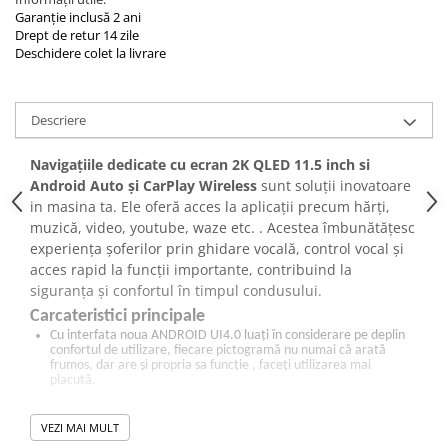
Garanție inclusă 2 ani
Drept de retur 14 zile
Deschidere colet la livrare
Descriere
Navigațiile dedicate cu ecran 2K QLED 11.5 inch si
Android Auto și CarPlay Wireless
sunt soluții inovatoare
in masina ta. Ele oferă acces la aplicații precum hărți,
muzică, video, youtube, waze etc. . Acestea îmbunătățesc
experiența șoferilor prin ghidare vocală, control vocal și
acces rapid la funcții importante, contribuind la
siguranța și confortul în timpul condusului.
Carcateristici principale
Cu interfata noua ANDROID UI4.0 luați în considerare pe deplin
confortul de utilizare, fiecare pictogramă nu numai că arată
frumos, dar are și propria sa funcție , faceți utilizarea mai
placută.
Preluare comenzi volan - Preluarea comenzile se face prin
intermediul canbus-ului (atunci cand exista comenzi volan),
VEZI MAI MULT
volumul, preluare apel telefonic, schimbarea pieselor direct de pe