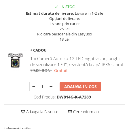
Navigatii Land Rover
IN STOC
Navigatii Iveco
Estimat durata de livrare:
Livrare in 1-2 zile
Opțiuni de livrare:
Navigatii Chrysler
Livrare prin curier
25 Lei
Ridicare persoanala din EasyBox
18 Lei
+ CADOU
1 x Cameră Auto cu 12 LED night vision, unghi
de vizualizare 170°, rezistentă la apă IPX6 si praf
79,00 RON
Gratuit
ADAUGA IN COS
Cod Produs:
DW814G-K-A7289
Adauga la Favorite
Cere informatii
Informații utile: