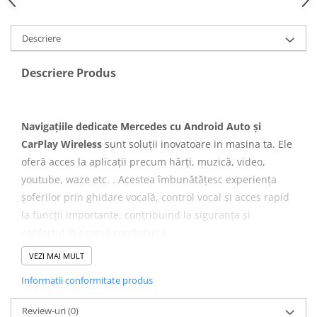
Camera Marsarier
Camera Trafic DVR
Descriere
Rama adaptare
Camera marsarier dedicata
Descriere Produs
Adaptoare Navigatii
Rame adaptare 2DIN
Navigațiile dedicate Mercedes cu Android Auto și
Camera frontala
CarPlay Wireless
sunt soluții inovatoare in masina ta. Ele
oferă acces la aplicații precum hărți, muzică, video,
Accesorii auto
youtube, waze etc. . Acestea îmbunătățesc experiența
Suport Telefon
șoferilor prin ghidare vocală, control vocal și acces rapid
Lanterne
la funcții importante, contribuind la siguranța și
Senzori Parcare
confortul în timpul condusului.
VEZI MAI MULT
Compatibila cu urmatoarele modele auto
Electrice auto
Mercedes
Informatii conformitate produs
Redresoare Auto
Modulatoare Auto FM
Review-uri
(0)