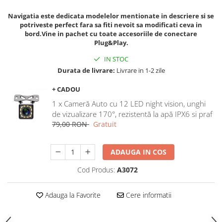
Navigatii Honda
Navigatia este dedicata modelelor mentionate in descriere si se
Navigatii Jeep
potriveste perfect fara sa fiti nevoit sa modificati ceva in
bord.Vine in pachet cu toate accesoriile de conectare
Navigatii Porsche
Plug&Play.
Navigatii Land Rover
IN STOC
Navigatii Iveco
Durata de livrare:
Livrare in 1-2 zile
Navigatii Chrysler
+ CADOU
1 x Cameră Auto cu 12 LED night vision, unghi
Navigatie universala
de vizualizare 170°, rezistentă la apă IPX6 si praf
Playere auto
79,00 RON
Gratuit
Navigatii 2 DIN
ADAUGA IN COS
Navigatii 1 DIN
Navigatie GPS Portabil
Cod Produs:
A3072
Accesorii navigatii
Adauga la Favorite
Cere informatii
CarPlay&Android Auto