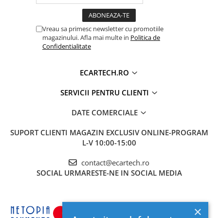
Accesorii compresoare
Aparate de lipit si capsat
Vreau sa primesc newsletter cu promotiile
Masini de polisat
magazinului. Afla mai multe in
Politica de
Confidentialitate
Prelungitoare
Aeroterme
ECARTECH.RO
Dezumidificatoare
Compresoare aer
SERVICII PENTRU CLIENTI
DATE COMERCIALE
Boxe & Subwoofer Auto
Difuzore Auto
SUPORT CLIENTI
MAGAZIN EXCLUSIV ONLINE-PROGRAM
L-V 10:00-15:00
Casti Wireless
Subwoofer Auto
contact@ecartech.ro
SOCIAL
URMARESTE-NE IN SOCIAL MEDIA
Boxe portabile
Pick-Up
Amplificatoare auto
×