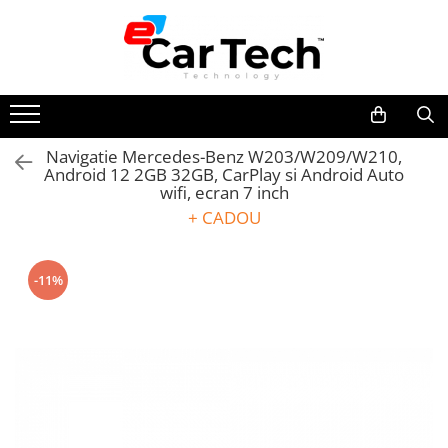
Toate Produsele
Summer sale
Navigatie Mercedes-Benz W203/W209/W210,
Android 12 2GB 32GB, CarPlay si Android Auto
Navigatie dedicata
wifi, ecran 7 inch
Navigatii Volkswagen
+ CADOU
Navigatii Skoda
Navigatii Seat
-11%
Navigatii Ford
Navigatii Opel
Navigatii Hyundai
Navigatii Toyota
Navigatii Dacia
Navigatii Peugeot