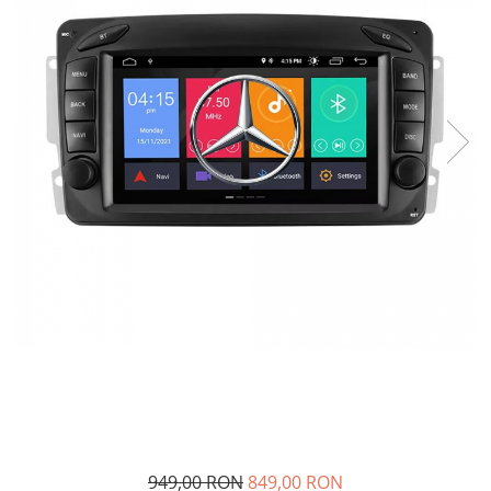
Navigatii Audi
Navigatii BMW
Navigatii Mercedes
Navigatii Fiat
Navigatii Nissan
Navigatii Citroen
Navigatii Suzuki
Navigatii Mitsubishi
Navigatii Volvo
Navigatii KIA
Navigatii Renault
Navigatii Mazda
Navigatii Smart
Navigatii Chevrolet
949,00 RON
849,00 RON