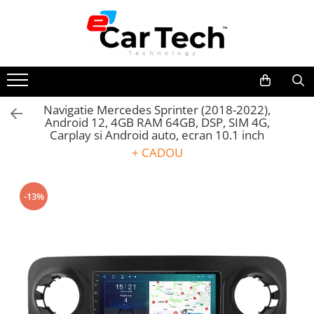
Toate Produsele
Summer sale
Navigatie Mercedes Sprinter (2018-2022),
Android 12, 4GB RAM 64GB, DSP, SIM 4G,
Navigatie dedicata
Carplay si Android auto, ecran 10.1 inch
Navigatii Volkswagen
+ CADOU
Navigatii Skoda
Navigatii Seat
-13%
Navigatii Ford
Navigatii Opel
Navigatii Hyundai
Navigatii Toyota
Navigatii Dacia
Navigatii Peugeot