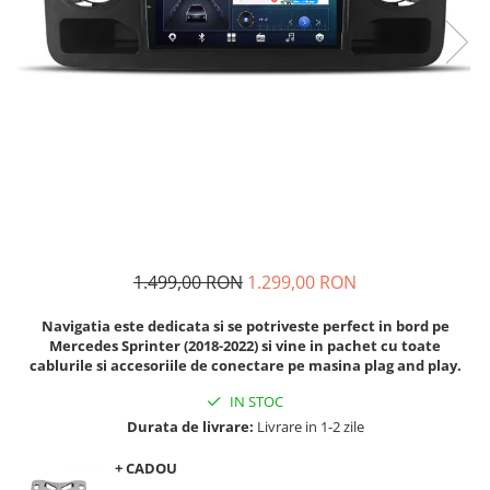
Navigatii Audi
Navigatii BMW
Navigatii Mercedes
Navigatii Fiat
Navigatii Nissan
Navigatii Citroen
Navigatii Suzuki
Navigatii Mitsubishi
1.499,00 RON
1.299,00 RON
Navigatii Volvo
Navigatia este dedicata si se potriveste perfect in bord pe
Navigatii KIA
Mercedes Sprinter (2018-2022)
si vine in pachet cu toate
cablurile si accesoriile de conectare pe masina plag and play.
Navigatii Renault
IN STOC
Navigatii Mazda
Durata de livrare:
Livrare in 1-2 zile
Navigatii Smart
+ CADOU
Navigatii Chevrolet