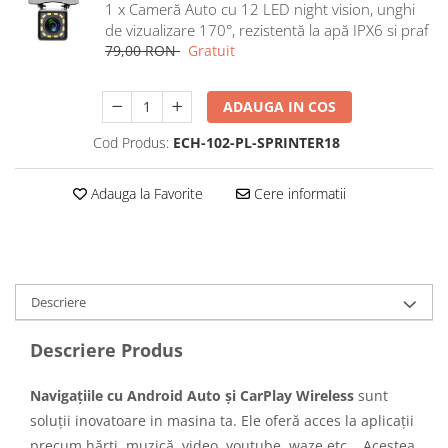
1 x Cameră Auto cu 12 LED night vision, unghi
Navigatii Honda
de vizualizare 170°, rezistentă la apă IPX6 si praf
Navigatii Jeep
79,00 RON
Gratuit
Navigatii Porsche
ADAUGA IN COS
Navigatii Land Rover
Navigatii Iveco
Cod Produs:
ECH-102-PL-SPRINTER18
Navigatii Chrysler
Adauga la Favorite
Cere informatii
Navigatie universala
Playere auto
Navigatii 2 DIN
Descriere
Navigatii 1 DIN
Navigatie GPS Portabil
Descriere Produs
Accesorii navigatii
Navigațiile cu Android Auto și CarPlay Wireless
sunt
CarPlay&Android Auto
soluții inovatoare in masina ta. Ele oferă acces la aplicații
precum hărți, muzică, video, youtube, waze etc. . Acestea