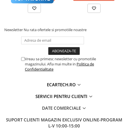
Accesorii compresoare
USB
DA (2 IESIRE USB)
Aparate de lipit si capsat
ECRAN
TOUCHSCREEN HD CAPACITIV,
MULTITOUCH 5 PUNCTE
Masini de polisat
LUMINOZITATE
DA
Prelungitoare
Newsletter
Nu rata ofertele si promotiile noastre
REGLABILA
Aeroterme
RCA VIDEO
DA
Dezumidificatoare
RCA AUDIO
DA
Compresoare aer
Vreau sa primesc newsletter cu promotiile
RCA
DA
magazinului. Afla mai multe in
Politica de
SUBWOOFER
Boxe & Subwoofer Auto
Confidentialitate
Difuzore Auto
HARTI GPS
GOOGLE MAPS, WAZE, ETC
ECARTECH.RO
Casti Wireless
COMENZI
DA (PRELUARE COMENZI VOLAN, UNDE
VOLAN
MASINA SUPORTA)
Subwoofer Auto
SERVICII PENTRU CLIENTI
Boxe portabile
CAMERA DVR
DA SUPORTA, COMENZI ANALOGICE,
DATE COMERCIALE
NU PRIN CANBUS
Pick-Up
CAMERA
DA SUPORTA
SUPORT CLIENTI
MAGAZIN EXCLUSIV ONLINE-PROGRAM
Amplificatoare auto
MARSARIER
L-V 10:00-15:00