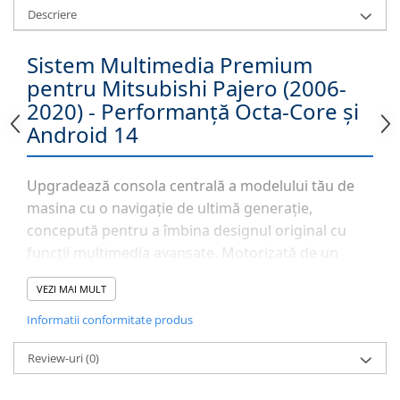
Descriere
Sistem Multimedia Premium
pentru Mitsubishi Pajero (2006-
2020) - Performanță Octa-Core și
Android 14
Upgradează consola centrală a modelului tău de
masina cu o navigație de ultimă generație,
concepută pentru a îmbina designul original cu
funcții multimedia avansate. Motorizată de un
procesor
Octa-Core la 1.6 GHz
și susținută de
4GB
VEZI MAI MULT
RAM
, această unitate oferă o viteză de răspuns
instantanee. Indiferent că folosești navigația GPS
Informatii conformitate produs
în timp real sau aplicații de divertisment, sistemul
Review-uri
(0)
Android 14
asigură stabilitate și acces complet la
Magazinul Play.