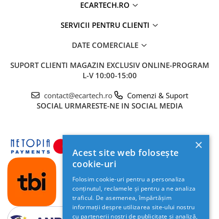
ECARTECH.RO
SERVICII PENTRU CLIENTI
DATE COMERCIALE
🎵 Sunet Profesional cu Procesor DSP
Pasionații de muzică vor aprecia procesorul digital
SUPORT CLIENTI
MAGAZIN EXCLUSIV ONLINE-PROGRAM
L-V 10:00-15:00
de sunet (
DSP
) cu egalizator pe
36 de benzi
. Acesta
permite reglarea fină a acusticii, oferind un sunet
contact@ecartech.ro
Comenzi & Suport
clar, un bas profund și o scenă sonoră perfect
SOCIAL
URMARESTE-NE IN SOCIAL MEDIA
calibrată pentru habitaclul masinii tale.
×
Acest site web folosește
cookie-uri
Folosim cookie-uri pentru a personaliza
conținutul, reclamele și pentru a ne analiza
traficul. De asemenea, împărtășim
informații despre utilizarea site-ului nostru
cu partenerii noștri de publicitate și analiză,