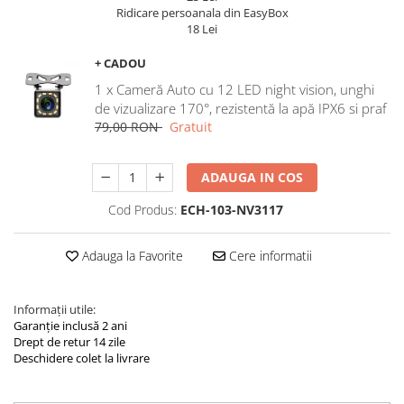
Navigatii Land Rover
Ridicare persoanala din EasyBox
18 Lei
Navigatii Iveco
Navigatii Chrysler
+ CADOU
1 x Cameră Auto cu 12 LED night vision, unghi
de vizualizare 170°, rezistentă la apă IPX6 si praf
79,00 RON
Gratuit
ADAUGA IN COS
Cod Produs:
ECH-103-NV3117
Adauga la Favorite
Cere informatii
Informații utile:
Garanție inclusă 2 ani
Drept de retur 14 zile
Deschidere colet la livrare