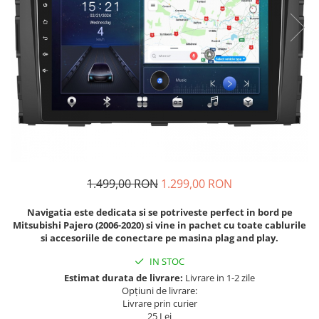
Navigatii Fiat
Navigatii Nissan
Navigatii Citroen
Navigatii Suzuki
Navigatii Mitsubishi
Navigatii Volvo
Navigatii KIA
Navigatii Renault
1.499,00 RON
1.299,00 RON
Navigatii Mazda
Navigatia este dedicata si se potriveste perfect in bord pe
Navigatii Smart
Mitsubishi Pajero (2006-2020)
si vine in pachet cu toate cablurile
Navigatii Chevrolet
si accesoriile de conectare pe masina plag and play.
Navigatii Honda
IN STOC
Estimat durata de livrare:
Livrare in 1-2 zile
Navigatii Jeep
Opțiuni de livrare:
Navigatii Porsche
Livrare prin curier
25 Lei