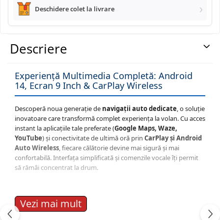
Deschidere colet la livrare
Navigatii Land Rover
Descriere
Navigatii Iveco
Navigatii Chrysler
Experiență Multimedia Completă: Android
14, Ecran 9 Inch & CarPlay Wireless
Descoperă noua generație de
navigații auto dedicate
, o soluție
inovatoare care transformă complet experiența la volan. Cu acces
instant la aplicațiile tale preferate (
Google Maps, Waze,
YouTube
) și conectivitate de ultimă oră prin
CarPlay și Android
Auto Wireless
, fiecare călătorie devine mai sigură și mai
confortabilă. Interfața simplificată și comenzile vocale îți permit
să rămâi concentrat la drum.
🖥️ Interfață Intuitivă și Modernă
Vezi mai mult