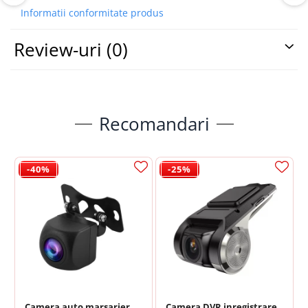
Informatii conformitate produs
Review-uri
(0)
Recomandari
📱 Meniu Aplicații Structurat
-40%
-25%
Camera auto marsarier,
Camera DVR inregistrare