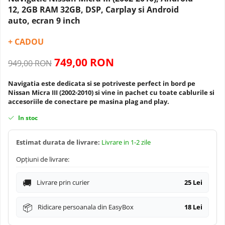
Navigatii Dacia
Camera frontala
12, 2GB RAM 32GB, DSP, Carplay si Android
auto, ecran 9 inch
Navigatii Peugeot
+ CADOU
Navigatii Audi
749,00 RON
949,00 RON
Navigatii BMW
Navigatia este dedicata si se potriveste perfect in bord pe
Nissan Micra III (2002-2010)
si vine in pachet cu toate cablurile si
accesoriile de conectare pe masina plag and play.
Navigatii Mercedes
In stoc
Navigatii Fiat
Estimat durata de livrare:
Livrare in 1-2 zile
Navigatii Nissan
Opțiuni de livrare:
Navigatii Citroen
Livrare prin curier
25 Lei
Navigatii Suzuki
Ridicare persoanala din EasyBox
18 Lei