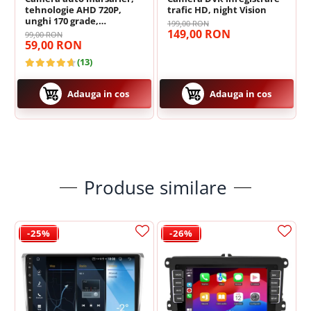
tehnologie AHD 720P,
trafic HD, night Vision
unghi 170 grade,
199,00 RON
🎵 Egalizator Audio DSP
rezistenta la apa si praf
149,00 RON
99,00 RON
59,00 RON
(13)
Adauga in cos
Adauga in cos
Produse similare
Procesor de sunet digital (DSP) cu reglaje fine pentru Bass,
Treble și Loudness.
-25%
-26%
❄️
Sistem Activ de Răcire (Cooling Fan)