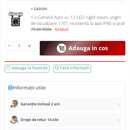
Navigatii Mitsubishi
+ CADOU
Navigatii Volvo
1 x Cameră Auto cu 12 LED night vision, unghi
de vizualizare 170°, rezistentă la apă IPX6 si praf
79,00 RON
Gratuit
Navigatii KIA
Navigatii Renault
Adauga in cos
Navigatii Mazda
Adauga la Favorite
Cere informatii
Navigatii Smart
Navigatii Chevrolet
Informații utile:
Navigatii Honda
Garanție inclusă 2 ani
Navigatii Jeep
Drept de retur 14 zile
Navigatii Porsche