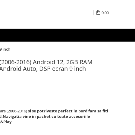
0,00
9 inch
 (2006-2016) Android 12, 2GB RAM
Android Auto, DSP ecran 9 inch
ara (2006-2016)
si se potriveste perfect in bord fara sa fiti
rd.Navigatia vine in pachet cu toate accesoriile
g&Play.