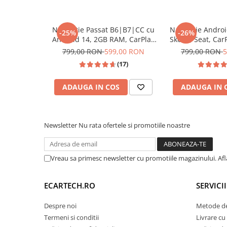
Camera Marsarier
Camera Trafic DVR
Navigatie Passat B6|B7|CC cu
Navigație Andro
Rama adaptare
-25%
-26%
Android 14, 2GB RAM, CarPlay
Skoda, Seat, Car
Camera marsarier dedicata
si Anroid Auto, Mirror Link, Wi-
Auto, ecran 7"|C
799,00 RON
599,00 RON
799,00 RON
5
fi, Youtube, Waze, ecran HD
5, Golf 6, Jetta, 
Adaptoare Navigatii
(17)
10.1 Inch
Polo, Tigua
Rame adaptare 2DIN
ADAUGA IN COS
ADAUGA IN 
Camera frontala
📱 Meniu Aplicații Stru
Accesorii auto
Newsletter
Nu rata ofertele si promotiile noastre
Suport Telefon
Lanterne
Vreau sa primesc newsletter cu promotiile magazinului. Af
Senzori Parcare
ECARTECH.RO
SERVICI
Electrice auto
Redresoare Auto
Despre noi
Metode de
Termeni si conditii
Livrare cu 
Modulatoare Auto FM