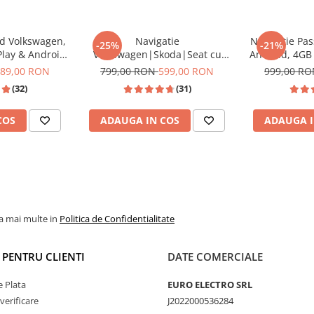
id Volkswagen,
Navigatie
Navigatie Pa
-25%
-21%
Play & Android
Volkswagen|Skoda|Seat cu
Android, 4G
ompatibil Golf
Android, Ecran de 9 Inch,
DSP, cu CarPla
89,00 RON
799,00 RON
599,00 RON
999,00 R
Passat B6/B7/CC,
CarPlay si Android Auto,
Wi-fi, Youtu
(32)
(31)
n, Touran
dedicata Golf 5, Golf 6, Jetta,
FHD 1
Passat B6, CC, B7, Polo, Tiguan,
COS
ADAUGA IN COS
ADAUGA I
Touran, Skoda, Seat
cturat
la mai multe in
Politica de Confidentialitate
I PENTRU CLIENTI
DATE COMERCIALE
 Plata
EURO ELECTRO SRL
verificare
J2022000536284