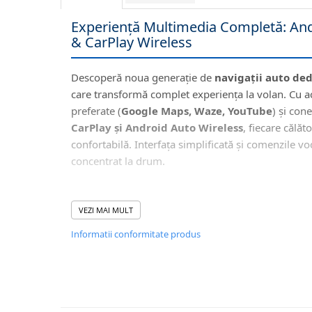
Navigatii Honda
Experiență Multimedia Completă: And
Navigatii Jeep
& CarPlay Wireless
Navigatii Porsche
Navigatii Land Rover
Descoperă noua generație de
navigații auto de
care transformă complet experiența la volan. Cu acce
Navigatii Iveco
preferate (
Google Maps, Waze, YouTube
) și con
Navigatii Chrysler
CarPlay și Android Auto Wireless
, fiecare călăt
confortabilă. Interfața simplificată și comenzile vo
Navigatie universala
concentrat la drum.
Playere auto
Navigatii 2 DIN
🖥️ Interfață Intuitivă și
VEZI MAI MULT
Navigatii 1 DIN
Informatii conformitate produs
Navigatie GPS Portabil
Accesorii navigatii
CarPlay&Android Auto