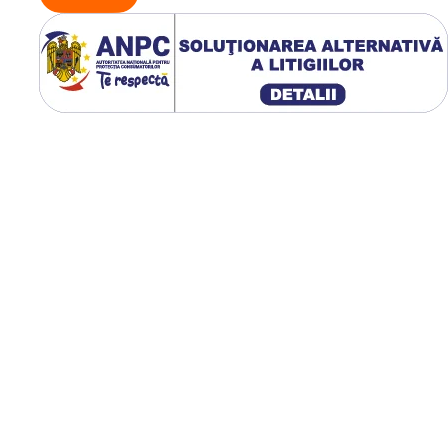
Fan)
tor de răcire activ
pe
 eficientă a căldurii,