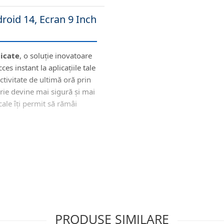
roid 14, Ecran 9 Inch
dicate
, o soluție inovatoare
s instant la aplicațiile tale
ectivitate de ultimă oră prin
orie devine mai sigură și mai
cale îți permit să rămâi
 Modernă
PRODUSE SIMILARE