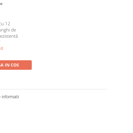
le
cu 12
 unghi de
rezistentă
f
it
A IN COS
informatii