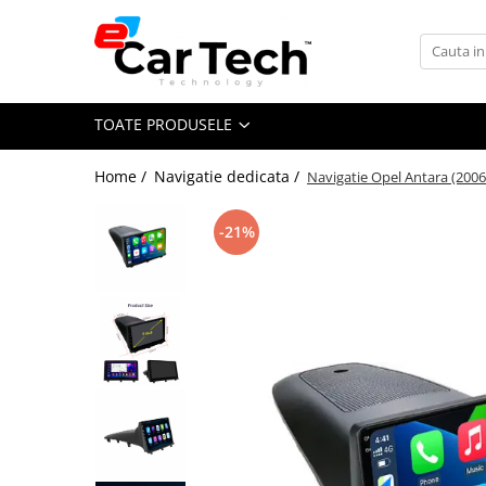
Toate Produsele
TOATE PRODUSELE
Summer sale
Home /
Navigatie dedicata /
Navigatie Opel Antara (200
Navigatie dedicata
Navigatii Volkswagen
-21%
Navigatii Skoda
Navigatii Seat
Navigatii Ford
Navigatii Opel
Navigatii Hyundai
Navigatii Toyota
Navigatii Dacia
Navigatii Peugeot