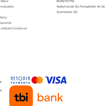
e Retur
RO46197750
Produselor
Sediul social: Str.Pompierilor Nr.34
Scornicesti, Olt
Retur
DSP
Garantie
 utilizare Cookie-uri
te
te
e pentru Bass, Treble și