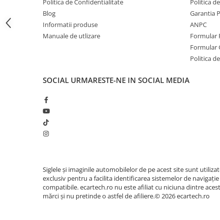
Politica de Confidentialitate
Politica d
Invertoare auto
Blog
Garantia 
Lumini Ambientale
Informatii produse
ANPC
Manuale de utlizare
Formular 
Testere auto
🎵 Egalizator Audio 
Formular 
Cabluri Audio
Politica de
Pompe transfer
SOCIAL
URMARESTE-NE IN SOCIAL MEDIA
Intretinere auto
Aspirator
Camera Endoscop
Trusa cale distributie
Echipamente service auto
Huse volan
Siglele și imaginile automobilelor de pe acest site sunt utiliza
exclusiv pentru a facilita identificarea sistemelor de navigație
Chei si truse chei
compatibile. ecartech.ro nu este afiliat cu niciuna dintre aces
mărci și nu pretinde o astfel de afiliere.© 2026 ecartech.ro
Procesor de sunet digital (DSP) cu reglaje fin
Bricolaj
Loudness.