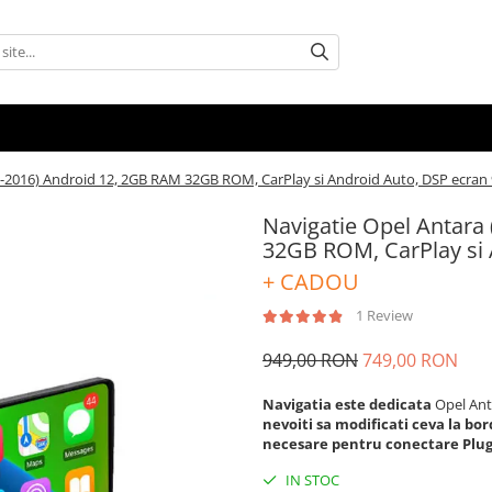
6-2016) Android 12, 2GB RAM 32GB ROM, CarPlay si Android Auto, DSP ecran 
Navigatie Opel Antara
32GB ROM, CarPlay si 
+ CADOU
1 Review
949,00 RON
749,00 RON
Navigatia este dedicata
Opel Ant
nevoiti sa modificati ceva la bo
necesare pentru conectare Plu
IN STOC