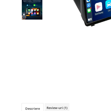
Navigatii Audi
Navigatii BMW
Navigatii Mercedes
Navigatii Fiat
Navigatii Nissan
Navigatii Citroen
Navigatii Suzuki
Navigatii Mitsubishi
Navigatii Volvo
Navigatii KIA
Navigatii Renault
Navigatii Mazda
Navigatii Smart
Navigatii Chevrolet
Review-uri
(1)
Descriere