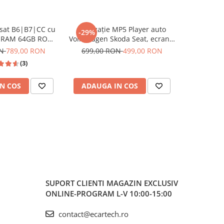
ssat B6|B7|CC cu
Navigație MP5 Player auto
Naviga
-29%
-13%
B RAM 64GB ROM,
Volkswagen Skoda Seat, ecran 7
Volkswagen
y si Android Auto
inch, CarPlay și Android Auto
GB, CarPl
ON
789,00 RON
699,00 RON
499,00 RON
749,00
be, Waze, ecran
Wireless, Bluetooth, FM AM
USB 
(3)
0.1 Inch
RDS, USB, 4x45W, ecran 7 inch
7"|Compat
HD
Jetta, Pa
N COS
ADAUGA IN COS
ADAUG
Ti
SUPORT CLIENTI
MAGAZIN EXCLUSIV
ONLINE-PROGRAM L-V 10:00-15:00
contact@ecartech.ro