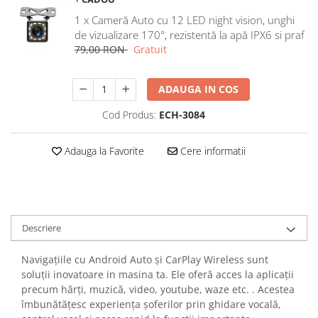
Navigatii Honda
1 x Cameră Auto cu 12 LED night vision, unghi
Navigatii Jeep
de vizualizare 170°, rezistentă la apă IPX6 si praf
79,00 RON
Gratuit
Navigatii Porsche
Navigatii Land Rover
ADAUGA IN COS
Navigatii Iveco
Cod Produs:
ECH-3084
Navigatii Chrysler
Adauga la Favorite
Cere informatii
Navigatie universala
Playere auto
Navigatii 2 DIN
Navigatii 1 DIN
Descriere
Navigatie GPS Portabil
Navigațiile cu Android Auto și CarPlay Wireless sunt
soluții inovatoare in masina ta. Ele oferă acces la aplicații
Accesorii navigatii
precum hărți, muzică, video, youtube, waze etc. . Acestea
CarPlay&Android Auto
îmbunătățesc experiența șoferilor prin ghidare vocală,