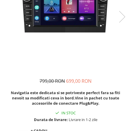
Navigatii Audi
Navigatii BMW
Navigatii Mercedes
Navigatii Fiat
Navigatii Nissan
Navigatii Citroen
Navigatii Suzuki
Navigatii Mitsubishi
799,00 RON
699,00 RON
Navigatii Volvo
Navigatii KIA
Navigatia este dedicata si se potriveste perfect fara sa fiti
nevoit sa modificati ceva in bord.Vine in pachet cu toate
Navigatii Renault
accesoriile de conectare Plug&Play.
Navigatii Mazda
IN STOC
Navigatii Smart
Durata de livrare:
Livrare in 1-2 zile
Navigatii Chevrolet
+ CADOU