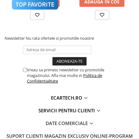
Accesorii compresoare
ADAUGA IN COS
ADAUGA IN COS
LUMINOZITATE
DA
Aparate de lipit si capsat
REGLABILA
Masini de polisat
RCA VIDEO
DA
Prelungitoare
RCA AUDIO
DA
Newsletter
Nu rata ofertele si promotiile noastre
Aeroterme
RCA
DA
Dezumidificatoare
SUBWOOFER
Compresoare aer
HARTI GPS
GOOGLE MAPS, WAZE, ETC
Vreau sa primesc newsletter cu promotiile
COMENZI
DA (PRELUARE COMENZI VOLAN, UNDE
Boxe & Subwoofer Auto
magazinului. Afla mai multe in
Politica de
VOLAN
MASINA SUPORTA)
Confidentialitate
Difuzore Auto
CAMERA DVR
DA SUPORTA
Casti Wireless
ECARTECH.RO
CAMERA
DA SUPORTA
Subwoofer Auto
MARSARIER
SERVICII PENTRU CLIENTI
Boxe portabile
OBD2
DA SUPORTA
Pick-Up
DATE COMERCIALE
MANUAL
DA
Amplificatoare auto
INSTRUCTIUNI
SUPORT CLIENTI
MAGAZIN EXCLUSIV ONLINE-PROGRAM