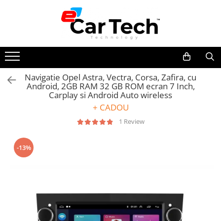
Toate Produsele
Summer sale
Navigatie Opel Astra, Vectra, Corsa, Zafira, cu
Android, 2GB RAM 32 GB ROM ecran 7 Inch,
Navigatie dedicata
Carplay si Android Auto wireless
Navigatii Volkswagen
+ CADOU
Navigatii Skoda
1 Review
Navigatii Seat
Navigatii Ford
-13%
Navigatii Opel
Navigatii Hyundai
Navigatii Toyota
Navigatii Dacia
Navigatii Peugeot