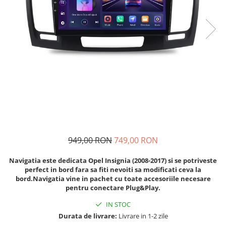
Navigatii Audi
Navigatii BMW
Navigatii Mercedes
Navigatii Fiat
Navigatii Nissan
Navigatii Citroen
Navigatii Suzuki
Navigatii Mitsubishi
949,00 RON
749,00 RON
Navigatii Volvo
Navigatii KIA
Navigatia este dedicata Opel Insignia (2008-2017) si se potriveste
perfect in bord fara sa fiti nevoiti sa modificati ceva la
Navigatii Renault
bord.Navigatia vine in pachet cu toate accesoriile necesare
Navigatii Mazda
pentru conectare Plug&Play.
Navigatii Smart
IN STOC
Durata de livrare:
Livrare in 1-2 zile
Navigatii Chevrolet