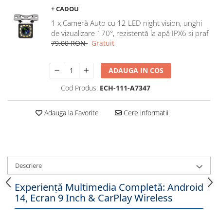
Navigatii Honda
+ CADOU
1 x Cameră Auto cu 12 LED night vision, unghi
Navigatii Jeep
de vizualizare 170°, rezistentă la apă IPX6 si praf
Navigatii Porsche
79,00 RON
Gratuit
Navigatii Land Rover
Navigatii Iveco
ADAUGA IN COS
Navigatii Chrysler
Cod Produs:
ECH-111-A7347
Navigatie universala
Adauga la Favorite
Cere informatii
Playere auto
Navigatii 2 DIN
Navigatii 1 DIN
Descriere
Navigatie GPS Portabil
Experiență Multimedia Completă: Android
Accesorii navigatii
14, Ecran 9 Inch & CarPlay Wireless
CarPlay&Android Auto