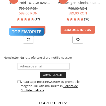
cu Android 14, 2GB RAM,
Volkswagen, Skoda, Seat,
Invertoare auto
CarPlay si Anroid Auto,
CarPlay & Android Auto,
799,00 RON
799,00 RON
Lumini Ambientale
Mirror Link, Wi-fi, Youtube,
ecran 7"|Compatibil Golf 5,
📱 Meniu Aplicații Structurat
599,00 RON
589,00 RON
Waze, ecran HD 10.1 Inch
Golf 6, Jetta, Passat
Testere auto
(17)
(32)
B6/B7/CC, Polo, Tiguan,
Touran
Cabluri Audio
ADAUGA IN COS
ADAUGA IN COS
Pompe transfer
Intretinere auto
Aspirator
Newsletter
Nu rata ofertele si promotiile noastre
Camera Endoscop
Trusa cale distributie
Echipamente service auto
🎵 Egalizator Audio DSP
Huse volan
Vreau sa primesc newsletter cu promotiile
magazinului. Afla mai multe in
Politica de
Chei si truse chei
Confidentialitate
Bricolaj
ECARTECH.RO