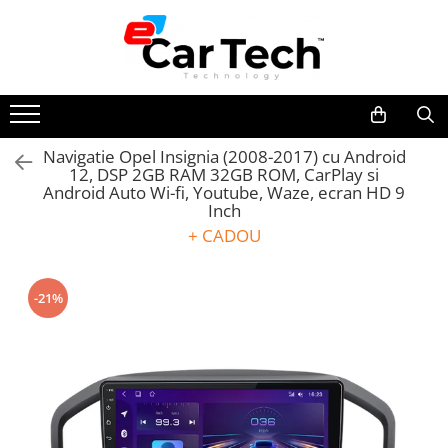
Toate Produsele
Summer sale
Navigatie Opel Insignia (2008-2017) cu Android
12, DSP 2GB RAM 32GB ROM, CarPlay si
Navigatie dedicata
Android Auto Wi-fi, Youtube, Waze, ecran HD 9
Navigatii Volkswagen
Inch
Navigatii Skoda
+ CADOU
Navigatii Seat
Navigatii Ford
-21%
Navigatii Opel
Navigatii Hyundai
Navigatii Toyota
Navigatii Dacia
Navigatii Peugeot