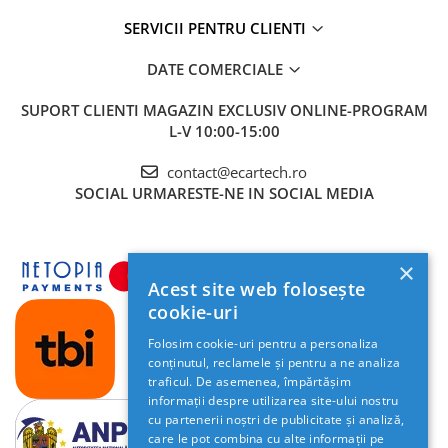
Accesorii compresoare
SERVICII PENTRU CLIENTI
Aparate de lipit si capsat
Masini de polisat
DATE COMERCIALE
Prelungitoare
SUPORT CLIENTI
MAGAZIN EXCLUSIV ONLINE-PROGRAM
Procesor de sunet digital (DSP) cu reglaje fine
Aeroterme
L-V 10:00-15:00
pentru Bass, Treble și Loudness.
Dezumidificatoare
contact@ecartech.ro
Compresoare aer
SOCIAL
URMARESTE-NE IN SOCIAL MEDIA
Sistem Activ de Răcire (Cooling
❄️
Boxe & Subwoofer Auto
Fan)
Difuzore Auto
×
Acest site web folosește
Casti Wireless
cookie-uri
Subwoofer Auto
Folosim cookie-uri pentru a personaliza
Boxe portabile
conținutul, reclamele și pentru a ne analiza
traficul. De asemenea, împărtășim
Pick-Up
informații despre utilizarea site-ului nostru
Amplificatoare auto
cu partenerii noștri de publicitate și analiză,
care le pot combina cu alte informații pe