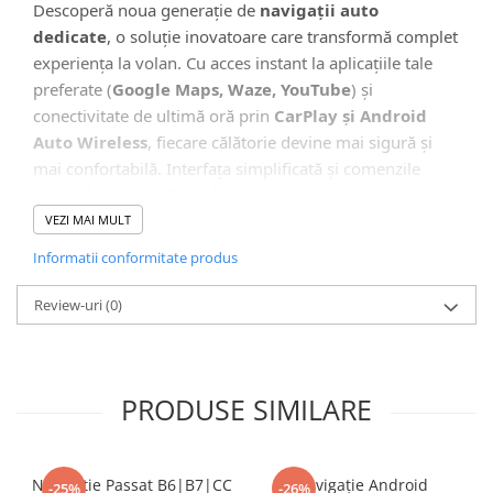
Camera Marsarier
Descoperă noua generație de
navigații auto
dedicate
, o soluție inovatoare care transformă complet
Camera Trafic DVR
experiența la volan. Cu acces instant la aplicațiile tale
Rama adaptare
preferate (
Google Maps, Waze, YouTube
) și
Camera marsarier dedicata
conectivitate de ultimă oră prin
CarPlay și Android
Adaptoare Navigatii
Auto Wireless
, fiecare călătorie devine mai sigură și
mai confortabilă. Interfața simplificată și comenzile
Rame adaptare 2DIN
vocale îți permit să rămâi concentrat la drum.
Camera frontala
VEZI MAI MULT
Informatii conformitate produs
Accesorii auto
🖥️ Interfață Intuitivă și Modernă
Suport Telefon
Review-uri
(0)
Lanterne
Senzori Parcare
PRODUSE SIMILARE
Electrice auto
Redresoare Auto
Modulatoare Auto FM
Navigatie Passat B6|B7|CC
Navigație Android
-25%
-26%