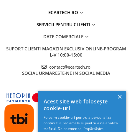
Ecran
Touchscreen HD capacitiv,
Retelistica & UPS
multitouch 5 puncte
ECARTECH.RO
UPS & Stabilizatoare
Luminozitate
Disponibil
Periferice si accesorii IT
SERVICII PENTRU CLIENTI
reglabilă
DATE COMERCIALE
RCA Video /
Disponibile
Produse Resigilate
Audio /
SUPORT CLIENTI
MAGAZIN EXCLUSIV ONLINE-PROGRAM
Subwoofer
L-V 10:00-15:00
Hărți GPS
Google Maps, Waze
contact@ecartech.ro
SOCIAL
URMARESTE-NE IN SOCIAL MEDIA
Comenzi Volan
Compatibil, preluare comenzi volan
(unde suportă)
Cameră DVR /
Suportă
×
Cameră
Acest site web folosește
Marșarier
cookie-uri
OBD2
Suportă
Folosim cookie-uri pentru a personaliza
conținutul, reclamele și pentru a ne analiza
Manual
Inclus
traficul. De asemenea, împărtășim
Instrucțiuni