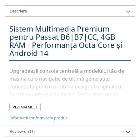
Descriere
Sistem Multimedia Premium
pentru Passat B6|B7|CC, 4GB
RAM - Performanță Octa-Core și
Android 14
Upgradează consola centrală a modelului tău de
masina cu o navigație de ultimă generație,
concepută pentru a îmbina designul original cu
funcții multimedia avansate. Motorizată de un
procesor
Octa-Core la 1.6 GHz
și susținută de
4GB
VEZI MAI MULT
RAM
, această unitate oferă o viteză de răspuns
instantanee. Indiferent că folosești navigația GPS
Informatii conformitate produs
în timp real sau aplicații de divertisment, sistemul
Review-uri
(1)
Android 14
asigură stabilitate și acces complet la