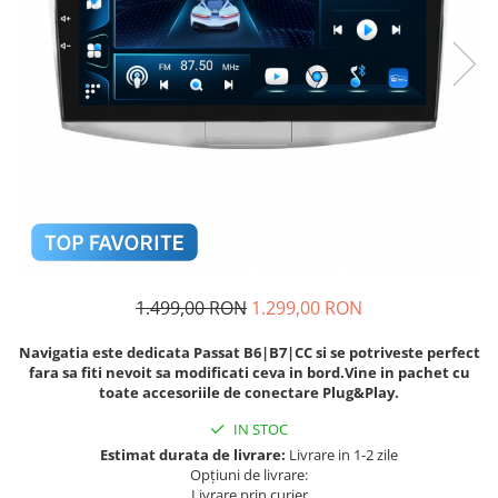
Navigatii Fiat
Navigatii Nissan
Navigatii Citroen
Navigatii Suzuki
Navigatii Mitsubishi
Navigatii Volvo
Navigatii KIA
Navigatii Renault
Navigatii Mazda
1.499,00 RON
1.299,00 RON
Navigatii Smart
Navigatia este dedicata Passat B6|B7|CC si se potriveste perfect
Navigatii Chevrolet
fara sa fiti nevoit sa modificati ceva in bord.Vine in pachet cu
toate accesoriile de conectare Plug&Play.
Navigatii Honda
IN STOC
Navigatii Jeep
Estimat durata de livrare:
Livrare in 1-2 zile
Navigatii Porsche
Opțiuni de livrare:
Livrare prin curier