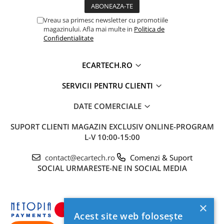
Vreau sa primesc newsletter cu promotiile
magazinului. Afla mai multe in
Politica de
🚀 Hardware de Top & Sistem Activ de
Confidentialitate
Răcire
Pentru o funcționare fluidă chiar și în cele mai calde
ECARTECH.RO
zile de vară, unitatea este echipată cu un
spate Full
Aluminiu
și un
Ventilator de Răcire Activ
(Cooler).
SERVICII PENTRU CLIENTI
Acesta previne supraîncălzirea procesorului
8-Core
în
timpul utilizării intense a funcțiilor de Split-Screen sau
DATE COMERCIALE
YouTube.
SUPORT CLIENTI
MAGAZIN EXCLUSIV ONLINE-PROGRAM
⚡
Procesor:
Octa-Core 1.6 GHz
L-V 10:00-15:00
💾
Memorie:
4GB RAM / 64 GB ROM
📶
Internet:
Slot SIM 4G LTE inclus
contact@ecartech.ro
Comenzi & Suport
SOCIAL
URMARESTE-NE IN SOCIAL MEDIA
×
Acest site web folosește