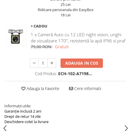
Navigatii Land Rover
25 Lei
Ridicare persoanala din EasyBox
Navigatii Iveco
18 Lei
Navigatii Chrysler
+ CADOU
1 x Cameră Auto cu 12 LED night vision, unghi
de vizualizare 170°, rezistentă la apă IPX6 si praf
79,00 RON
Gratuit
ADAUGA IN COS
Cod Produs:
ECH-102-A7198…
Adauga la Favorite
Cere informatii
Informații utile:
Garanție inclusă 2 ani
Drept de retur 14 zile
Deschidere colet la livrare