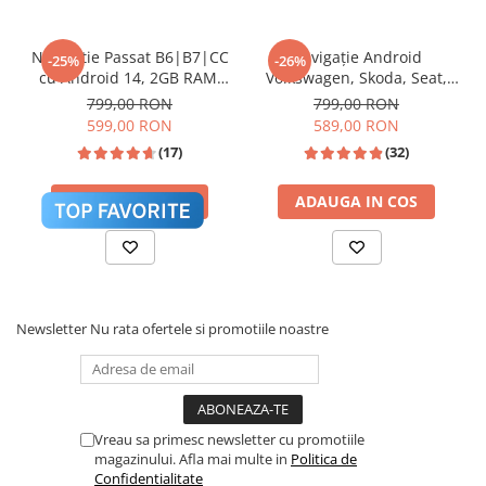
🎵 Egalizator Audio DSP
Navigatie Passat B6|B7|CC
Navigație Android
-25%
-26%
cu Android 14, 2GB RAM,
Volkswagen, Skoda, Seat,
CarPlay si Anroid Auto,
CarPlay & Android Auto,
799,00 RON
799,00 RON
Mirror Link, Wi-fi, Youtube,
ecran 7"|Compatibil Golf 5,
599,00 RON
589,00 RON
Waze, ecran HD 10.1 Inch
Golf 6, Jetta, Passat
(17)
(32)
B6/B7/CC, Polo, Tiguan,
Touran
ADAUGA IN COS
ADAUGA IN COS
Procesor de sunet digital (DSP) cu reglaje fine
pentru Bass, Treble și Loudness.
Newsletter
Nu rata ofertele si promotiile noastre
Sistem Activ de Răcire (Cooling
❄️
Vreau sa primesc newsletter cu promotiile
Fan)
magazinului. Afla mai multe in
Politica de
Confidentialitate