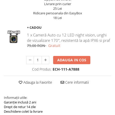
Navigatii Land Rover
Livrare prin curier
25 Lei
Navigatii Iveco
Ridicare persoanala din EasyBox
18 Lei
Navigatii Chrysler
+ CADOU
1 x Cameră Auto cu 12 LED night vision, unghi
de vizualizare 170°, rezistentă la apă IPX6 si praf
79,00 RON
Gratuit
ADAUGA IN COS
Cod Produs:
ECH-111-A7888
Adauga la Favorite
Cere informatii
Informații utile:
Garanție inclusă 2 ani
Drept de retur 14 zile
Deschidere colet la livrare