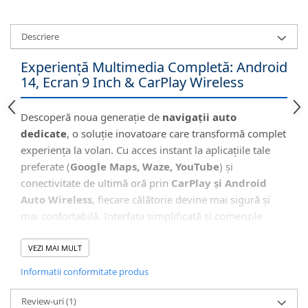
Descriere
Experiență Multimedia Completă: Android
14, Ecran 9 Inch & CarPlay Wireless
Descoperă noua generație de
navigații auto
dedicate
, o soluție inovatoare care transformă complet
experiența la volan. Cu acces instant la aplicațiile tale
preferate (
Google Maps, Waze, YouTube
) și
conectivitate de ultimă oră prin
CarPlay și Android
Auto Wireless
, fiecare călătorie devine mai sigură și
mai confortabilă. Interfața simplificată și comenzile
vocale îți permit să rămâi concentrat la drum.
VEZI MAI MULT
Informatii conformitate produs
🖥️ Interfață Intuitivă și Modernă
Review-uri
(1)