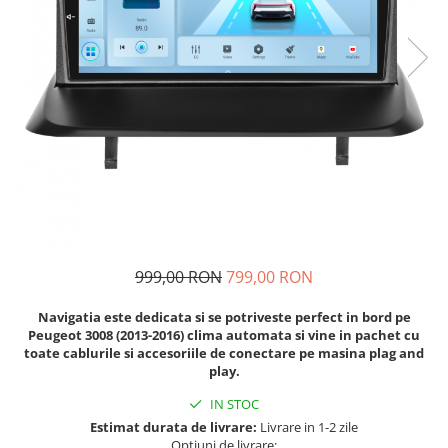
Navigatii Fiat
Navigatii Nissan
Navigatii Citroen
Navigatii Suzuki
Navigatii Mitsubishi
Navigatii Volvo
Navigatii KIA
Navigatii Renault
Navigatii Mazda
999,00 RON
799,00 RON
Navigatii Smart
Navigatia este dedicata si se potriveste perfect in bord pe
Navigatii Chevrolet
Peugeot 3008 (2013-2016) clima automata
si vine in pachet cu
toate cablurile si accesoriile de conectare pe masina plag and
Navigatii Honda
play.
Navigatii Jeep
IN STOC
Navigatii Porsche
Estimat durata de livrare:
Livrare in 1-2 zile
Opțiuni de livrare: