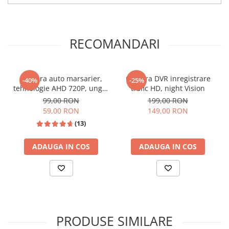
RECOMANDARI
Camera auto marsarier,
Camera DVR inregistrare
-40%
-25%
tehnologie AHD 720P, unghi
trafic HD, night Vision
170 grade, rezistenta la apa
99,00 RON
199,00 RON
si praf
📱 Meniu Aplicații Structurat
59,00 RON
149,00 RON
(13)
ADAUGA IN COS
ADAUGA IN COS
PRODUSE SIMILARE