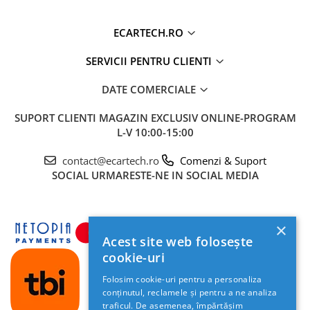
ECARTECH.RO
SERVICII PENTRU CLIENTI
DATE COMERCIALE
SUPORT CLIENTI
MAGAZIN EXCLUSIV ONLINE-PROGRAM
L-V 10:00-15:00
Unitatea este echipată hardware cu un
ventilator de răcire activ
pe spate. Această
contact@ecartech.ro
Comenzi & Suport
dotare premium asigură disiparea eficientă a
SOCIAL
URMARESTE-NE IN SOCIAL MEDIA
căldurii, garantând
fluiditate în rulaj
(fără
blocaje) și performanță maximă a procesorului
Quad-Core, chiar și în zilele toride de vară sau la
×
utilizare intensă (Waze + Spotify simultan).
Acest site web folosește
cookie-uri
Folosim cookie-uri pentru a personaliza
Wireless CarPlay & Android Auto
conținutul, reclamele și pentru a ne analiza
traficul. De asemenea, împărtășim