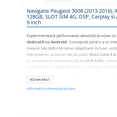
Navigatii Honda
Navigatie Peugeot 3008 (2013-2016),
Navigatii Jeep
128GB, SLOT SIM 4G, DSP, Carplay si 
Navigatii Porsche
9 inch
Navigatii Land Rover
Experimentează performanța absolută la volan cu
Navigatii Iveco
dedicată cu Android
. Concepută pentru a se inte
Navigatii Chrysler
mașinii tale datorită ramei adaptoare incluse, unit
mai puternic procesor de pe piață:
Octa-Core 2.0
Navigatie universala
cu o memorie impresionantă de
8GB RAM
, sistem
Playere auto
incredibilă în rularea aplicațiilor complexe. Benefic
independent prin
Slotul SIM 4G
, sunet de înaltă 
Navigatii 2 DIN
Ieșire Optică) și conectivitate completă prin
Wirel
VEZI MAI MULT
Navigatii 1 DIN
Auto
.
Informatii conformitate produs
Navigatie GPS Portabil
🚘
Accesorii navigatii
Integrare Perfectă cu Funcțiile Or
CarPlay&Android Auto
Acolo unde configurația electronică a mașinii p
comunicare CANBUS), această navigație Androi