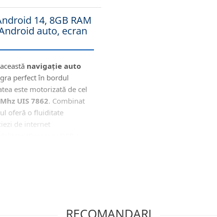
 Android 14, 8GB RAM
Android auto, ecran
 această
navigație auto
gra perfect în bordul
atea este motorizată de cel
 Mhz UIS 7862
. Combinat
ul oferă o fluiditate
iezi de internet
fidelitate (Procesor DSP +
ess CarPlay & Android
iginale (CANBUS)
ermite (prin protocolul de
RECOMANDARI
d comunică direct cu