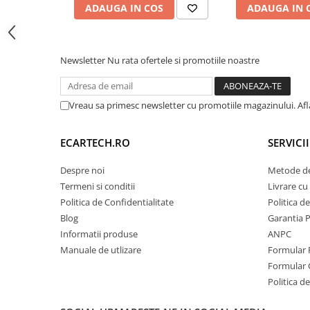
ADAUGA IN COS
ADAUGA IN 
Invertoare auto
screen), prevenind lag-ul și blocajele de sistem.
Lumini Ambientale
🚀
Procesor:
UIS 7862 Octa-Core 2.0 GHz (Vit
💾
Memorie:
8GB RAM / 128GB Stocare Inter
Testere auto
Newsletter
Nu rata ofertele si promotiile noastre
📡
Conectivitate:
4G LTE (Slot Cartelă SIM) + 
Cabluri Audio
Pompe transfer
Vreau sa primesc newsletter cu promotiile magazinului. Af
Intretinere auto
ECARTECH.RO
SERVICI
Aspirator
Despre noi
Metode de
Camera Endoscop
Termeni si conditii
Livrare cu 
Trusa cale distributie
Politica de Confidentialitate
Politica d
Echipamente service auto
Blog
Garantia 
Informatii produse
ANPC
Huse volan
Manuale de utlizare
Formular 
Chei si truse chei
Formular 
Politica de
Bricolaj
🎵 Sunet Audiophil - DSP & I