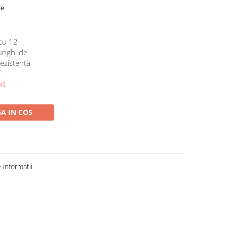
le
cu 12
 unghi de
rezistentă
f
it
A IN COS
informatii