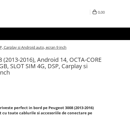
0,00
 Carplay si Android auto, ecran 9 inch
8 (2013-2016), Android 14, OCTA-CORE
B, SLOT SIM 4G, DSP, Carplay si
inch
triveste perfect in bord pe
Peugeot 3008 (2013-2016)
t cu toate cablurile si accesoriile de conectare pe