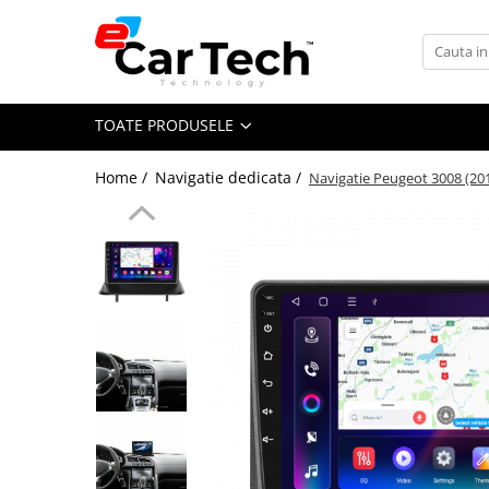
Toate Produsele
TOATE PRODUSELE
Summer sale
Home /
Navigatie dedicata /
Navigatie Peugeot 3008 (20
Navigatie dedicata
Navigatii Volkswagen
Navigatii Skoda
Navigatii Seat
Navigatii Ford
Navigatii Opel
Navigatii Hyundai
Navigatii Toyota
Navigatii Dacia
Navigatii Peugeot