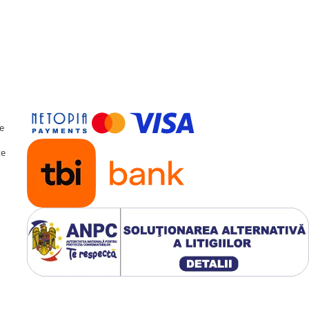
ă procesorului digital de
r pe 36 de benzi. Pentru
eșiri
Optice și Coaxiale
catoare profesionale.
te
te