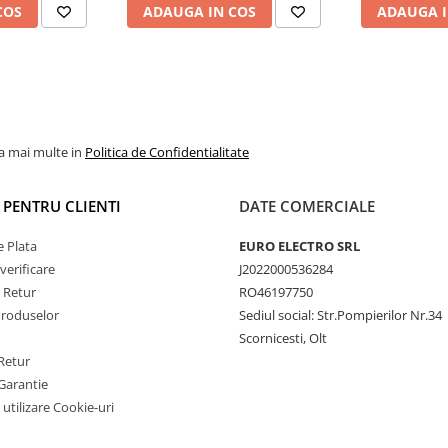
COS
ADAUGA IN COS
ADAUGA I
Touran, Skoda, Seat
eză maximă de procesare)
nă (ROM)
Wi-Fi 5G (Dual Band)
la mai multe in
Politica de Confidentialitate
I PENTRU CLIENTI
DATE COMERCIALE
 Plata
EURO ELECTRO SRL
verificare
J2022000536284
e Retur
RO46197750
Produselor
Sediul social: Str.Pompierilor Nr.34
Scornicesti, Olt
Retur
Garantie
 utilizare Cookie-uri
eșire Optică