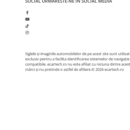
SOCIAL
URMARESTE-NE IN SOCIAL MEDIA
Accesorii compresoare
Calitatea sunetului este dusă la extrem datorit
Aparate de lipit si capsat
sunet integrat (DSP Chip BU32107) cu egalizato
pasionații de car-audio, unitatea dispune de i
Masini de polisat
pentru conectarea fără pierderi la amplifi
Prelungitoare
Aeroterme
Dezumidificatoare
Siglele și imaginile automobilelor de pe acest site sunt utiliza
Compresoare aer
exclusiv pentru a facilita identificarea sistemelor de navigație
compatibile. ecartech.ro nu este afiliat cu niciuna dintre aces
mărci și nu pretinde o astfel de afiliere.© 2026 ecartech.ro
Boxe & Subwoofer Auto
Difuzore Auto
Casti Wireless
Subwoofer Auto
Boxe portabile
Pick-Up
Amplificatoare auto