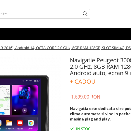
13-2016), Android 14, OCTA-CORE 2.0 GHz, 8GB RAM 128GB, SLOT SIM 4G, DSP,
Navigatie Peugeot 300
2.0 GHz, 8GB RAM 128G
Android auto, ecran 9 
+ CADOU
1.699,00 RON
Navigatia este dedicata si se po
clima automata
si vine in pache
masina plag and play.
IN STOC