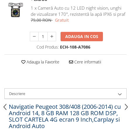
Navigatii Honda
1 x Cameră Auto cu 12 LED night vision, unghi
de vizualizare 170°, rezistentă la apă IPX6 si praf
Navigatii Jeep
79,00 RON
Gratuit
Navigatii Porsche
Navigatii Land Rover
ADAUGA IN COS
Navigatii Iveco
Cod Produs:
ECH-108-A7086
Navigatii Chrysler
Adauga la Favorite
Cere informatii
Navigatie universala
Playere auto
Navigatii 2 DIN
Navigatii 1 DIN
Descriere
Navigatie GPS Portabil
Navigatie Peugeot 308/408 (2006-2014) cu
Android 14, 8 GB RAM 128 GB ROM DSP,
Accesorii navigatii
SLOT CARTELA 4G ecran 9 Inch,Carplay si
CarPlay&Android Auto
Android Auto