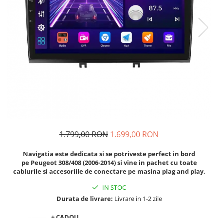
Navigatii Audi
Navigatii BMW
Navigatii Mercedes
Navigatii Fiat
Navigatii Nissan
Navigatii Citroen
Navigatii Suzuki
Navigatii Mitsubishi
1.799,00 RON
1.699,00 RON
Navigatii Volvo
Navigatii KIA
Navigatia este dedicata si se potriveste perfect in bord
pe Peugeot 308/408 (2006-2014) si vine in pachet cu toate
Navigatii Renault
cablurile si accesoriile de conectare pe masina plag and play.
Navigatii Mazda
IN STOC
Navigatii Smart
Durata de livrare:
Livrare in 1-2 zile
Navigatii Chevrolet
+ CADOU