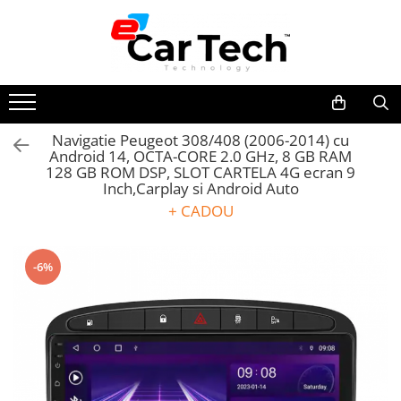
Toate Produsele
Summer sale
Navigatie Peugeot 308/408 (2006-2014) cu
Android 14, OCTA-CORE 2.0 GHz, 8 GB RAM
Navigatie dedicata
128 GB ROM DSP, SLOT CARTELA 4G ecran 9
Navigatii Volkswagen
Inch,Carplay si Android Auto
Navigatii Skoda
+ CADOU
Navigatii Seat
Navigatii Ford
-6%
Navigatii Opel
Navigatii Hyundai
Navigatii Toyota
Navigatii Dacia
Navigatii Peugeot