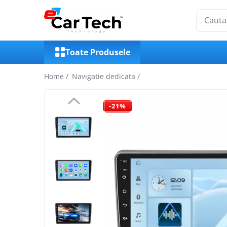
Toate Produsele
Toate Produsele
Summer sale
Home /
Navigatie dedicata /
Navigatie dedicata
-21%
Navigatii Volkswagen
Navigatii Skoda
Navigatii Seat
Navigatii Ford
Navigatii Opel
Navigatii Hyundai
Navigatii Toyota