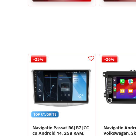
Camera frontala
Accesorii auto
Suport Telefon
Lanterne
Senzori Parcare
-25%
-26%
Electrice auto
Redresoare Auto
P
Modulatoare Auto FM
Invertoare auto
Lumini Ambientale
❄️
Sistem Activ de Răcire (Cooling Fa
Testere auto
Navigatie Passat B6|B7|CC
Navigație Andr
cu Android 14, 2GB RAM,
Volkswagen, Sk
Cabluri Audio