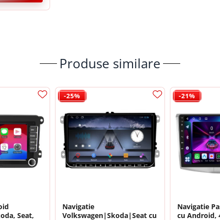
Produse similare
-25%
-21%
rocesor de sunet digital (DSP) cu reglaje fine pentru Bass, Treble și Loudnes
n)
oid
Navigatie
Navigatie P
oda, Seat,
Volkswagen|Skoda|Seat cu
cu Android,