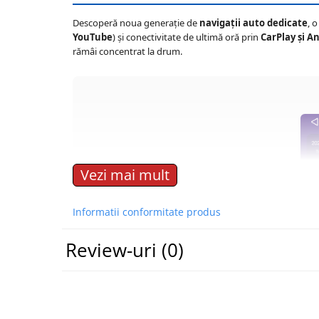
Navigatii Renault
Descoperă noua generație de
navigații auto dedicate
, 
YouTube
) și conectivitate de ultimă oră prin
CarPlay și A
Navigatii Mazda
rămâi concentrat la drum.
Navigatii Smart
Navigatii Chevrolet
Navigatii Honda
Navigatii Jeep
Vezi mai mult
Navigatii Porsche
Navigatii Land Rover
Informatii conformitate produs
Navigatii Iveco
Review-uri
(0)
Navigatii Chrysler
Navigatie universala
Playere auto