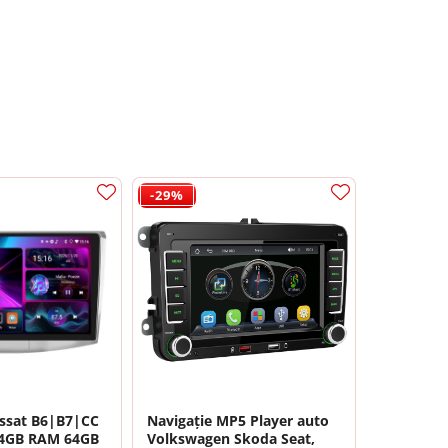
-29%
-13%
s.
assat B6|B7|CC
Navigație MP5 Player auto
Navigație
 4GB RAM 64GB
Volkswagen Skoda Seat,
Volkswage