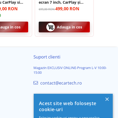
 CarPlay si
ecran 7 inch, CarPlay și
2+64 GB, 
 Wi-fi,
Android Auto Wireless,
Auto, USB
9,00 RON
499,00 RON
699,00 RON
749,00 RON
ze, ecran FHD
Bluetooth, FM AM RDS,
7"|Compat
)
USB, 4x45W, ecran 7 inch
6, Jetta, 
HD
Polo, Tig
auga in cos
Adauga in cos
Suport clienti
 căldurii, garantând
fluiditate în rulaj
(fără blocaje) și
Magazin EXCLUSIV ONLINE-Program L-V 10:00-
15:00
contact@ecartech.ro
×
 apeluri în siguranță.
Acest site web folosește
cookie-uri
Folosim cookie-uri pentru a personaliza