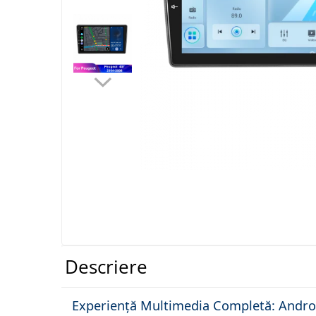
Navigatii Dacia
Navigatii Peugeot
Navigatii Audi
Navigatii BMW
Navigatii Mercedes
Navigatii Fiat
Navigatii Nissan
Navigatii Citroen
Navigatii Suzuki
Navigatii Mitsubishi
Descriere
Navigatii Volvo
Experiență Multimedia Completă: Androi
Navigatii KIA