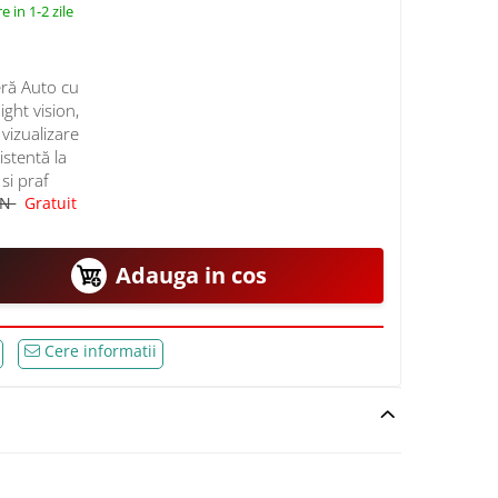
e in 1-2 zile
ră Auto cu
ght vision,
vizualizare
istentă la
si praf
ON
Gratuit
Adauga in cos
Cere informatii