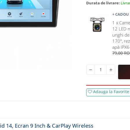
Durata de livrare:
Livrar
+ CADOU
1 x Came
12 LED ni
unghi de 
170°, rez
apă IPX6 
79,00 R
Adauga la Favorite
d 14, Ecran 9 Inch & CarPlay Wireless