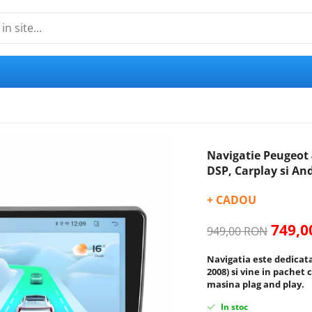
Navigatie Peugeot 
DSP, Carplay si An
+ CADOU
749,
949,00 RON
Navigatia este dedicata
2008)
si vine in pachet 
masina plag and play.
In stoc