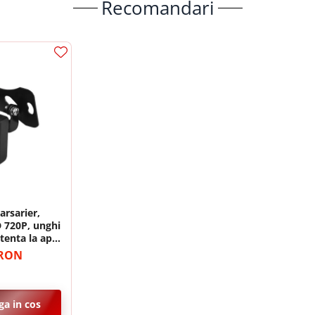
Recomandari
📱 Meniu Aplicații Structurat
rsarier,
 720P, unghi
stenta la apa
 RON
🎵 Egalizator Audio DSP
a in cos