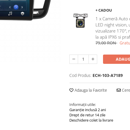
+ CADOU
1 x Cameră Auto 
LED night vision,
vizualizare 170°, 
la apă IPX6 si pra
79,00 RON
Gratu
ADAUG
Cod Produs:
ECH-103-A7189
Adauga la Favorite
Cere 
Informații utile:
Garanție inclusă 2 ani
Drept de retur 14 zile
Deschidere colet la livrare