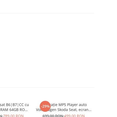
ssat B6|B7|CC cu
Navigație MP5 Player auto
Naviga
-29%
-13%
B RAM 64GB ROM,
Volkswagen Skoda Seat, ecran 7
Volkswagen
y si Android Auto
inch, CarPlay și Android Auto
GB, CarPl
ON
789,00 RON
699,00 RON
499,00 RON
749,00