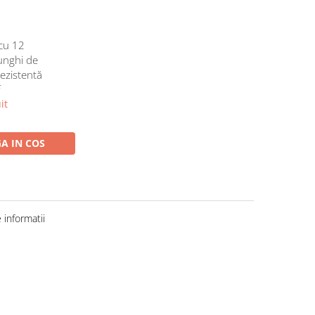
cu 12
 unghi de
rezistentă
f
it
A IN COS
informatii