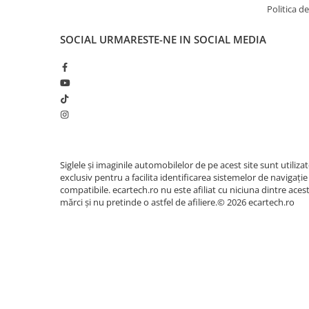
Accesorii compresoare
Politica de
Aparate de lipit si capsat
SOCIAL
URMARESTE-NE IN SOCIAL MEDIA
Masini de polisat
🎵 Sunet Profesional cu Procesor 
Prelungitoare
Pasionații de muzică vor aprecia procesorul digit
Aeroterme
egalizator pe
36 de benzi
. Acesta permite reglare
Dezumidificatoare
un sunet clar, un bas profund și o scenă sonoră 
habitaclul masinii tale.
Compresoare aer
Siglele și imaginile automobilelor de pe acest site sunt utiliza
Boxe & Subwoofer Auto
exclusiv pentru a facilita identificarea sistemelor de navigație
Difuzore Auto
compatibile. ecartech.ro nu este afiliat cu niciuna dintre aces
mărci și nu pretinde o astfel de afiliere.© 2026 ecartech.ro
Casti Wireless
Subwoofer Auto
Boxe portabile
Pick-Up
Amplificatoare auto