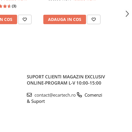
be, Waze, ecran
Wireless, Bluetooth, FM AM
USB 
(3)
0.1 Inch
RDS, USB, 4x45W, ecran 7 inch
7"|Compat
HD
Jetta, Pa
N COS
ADAUGA IN COS
ADAUG
Ti
SUPORT CLIENTI
MAGAZIN EXCLUSIV
ONLINE-PROGRAM L-V 10:00-15:00
contact@ecartech.ro
Comenzi
& Suport