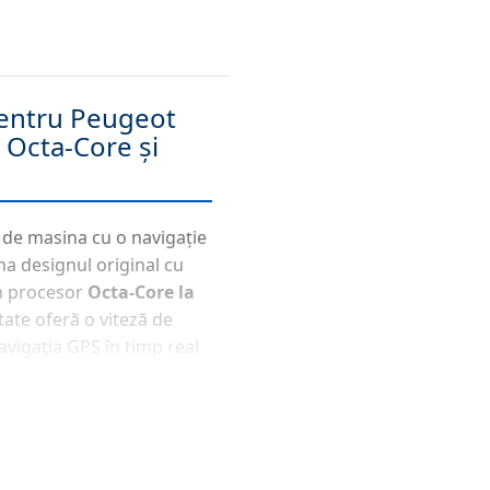
entru Peugeot
 Octa-Core și
 de masina cu o navigație
a designul original cu
un procesor
Octa-Core la
tate oferă o viteză de
avigația GPS în timp real
d 14
asigură stabilitate și
ess CarPlay &