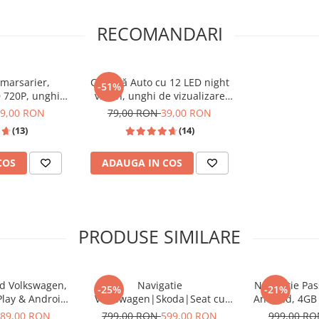
 inteligent. Navigația
RECOMANDARI
 CarPlay
și
Android Auto
.
ct pe ecranul
HD
, fără a
ă.
marsarier,
Cameră Auto cu 12 LED night
-51%
 720P, unghi
vision, unghi de vizualizare
enta la apa si
170°, rezistentă la apă IPX6 si
9,00 RON
79,00 RON
39,00 RON
f
praf
(13)
(14)
COS
ADAUGA IN COS
PRODUSE SIMILARE
id Volkswagen,
Navigatie
Navigatie Pa
-25%
-21%
Play & Android
Volkswagen|Skoda|Seat cu
Android, 4G
ompatibil Golf
Android, Ecran de 9 Inch,
DSP, cu CarPla
89,00 RON
799,00 RON
599,00 RON
999,00 R