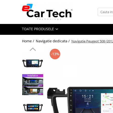
Toate Produsele
TOATE PRODUSELE
Summer sale
Home /
Navigatie dedicata /
Navigatie Peugeot 508 (2012
Navigatie dedicata
Navigatii Volkswagen
-13%
Navigatii Skoda
Navigatii Seat
Navigatii Ford
Navigatii Opel
Navigatii Hyundai
Navigatii Toyota
Navigatii Dacia
Navigatii Peugeot