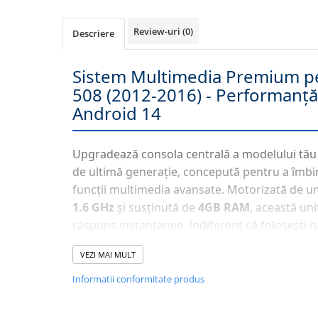
Navigatii Honda
Review-uri
(0)
Descriere
Navigatii Jeep
Navigatii Porsche
Sistem Multimedia Premium p
Navigatii Land Rover
508 (2012-2016) - Performanță
Navigatii Iveco
Android 14
Navigatii Chrysler
Upgradează consola centrală a modelului tău
Navigatie universala
de ultimă generație, concepută pentru a îmbin
Playere auto
funcții multimedia avansate. Motorizată de 
Navigatii 2 DIN
1.6 GHz
și susținută de
4GB RAM
, această uni
Navigatii 1 DIN
răspuns instantanee. Indiferent că folosești n
sau aplicații de divertisment, sistemul
Androi
Navigatie GPS Portabil
VEZI MAI MULT
acces complet la Magazinul Play.
Accesorii navigatii
Informatii conformitate produs
CarPlay&Android Auto
📱 Conectivitate Fără Limite: Wirel