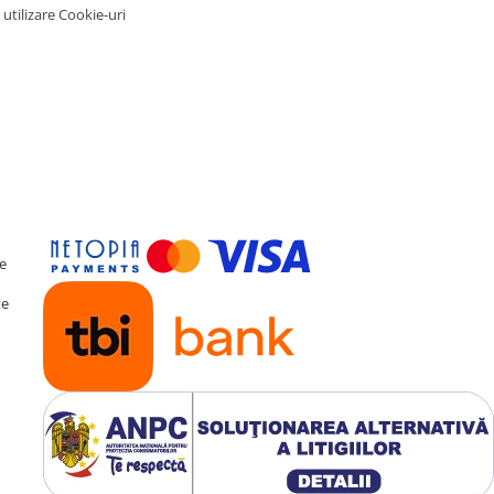
 utilizare Cookie-uri
DSP
al de sunet (
DSP
) cu
a fină a acusticii, oferind
perfect calibrată pentru
te
te