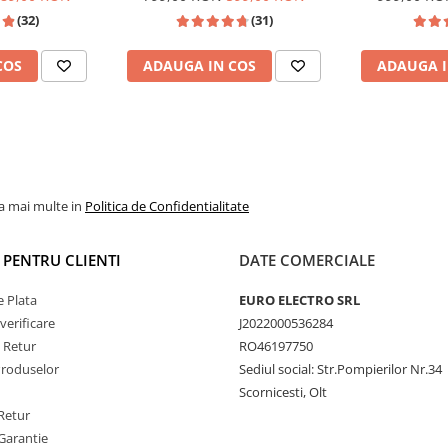
Passat B6/B7/CC,
CarPlay si Android Auto,
Wi-fi, Youtu
e Răcire
(32)
(31)
n, Touran
dedicata Golf 5, Golf 6, Jetta,
FHD 1
de zile de vară, unitatea
Passat B6, CC, B7, Polo, Tiguan,
tilator de Răcire Activ
COS
ADAUGA IN COS
ADAUGA I
Touran, Skoda, Seat
ului
8-Core
în timpul
YouTube.
la mai multe in
Politica de Confidentialitate
I PENTRU CLIENTI
DATE COMERCIALE
 Plata
EURO ELECTRO SRL
verificare
J2022000536284
e Retur
RO46197750
Produselor
Sediul social: Str.Pompierilor Nr.34
Scornicesti, Olt
Retur
Garantie