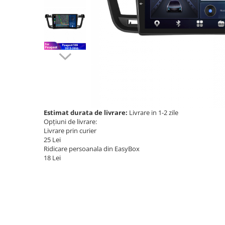
Navigatii Audi
Navigatii BMW
Navigatii Mercedes
Navigatii Fiat
Navigatii Nissan
Navigatii Citroen
Navigatii Suzuki
Estimat durata de livrare:
Livrare in 1-2 zile
Opțiuni de livrare:
Navigatii Mitsubishi
Livrare prin curier
25 Lei
Navigatii Volvo
Ridicare persoanala din EasyBox
Navigatii KIA
18 Lei
Navigatii Renault
Navigatii Mazda
Navigatii Smart
Navigatii Chevrolet