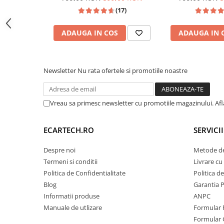
fi, Youtube, Waze, ecran HD
5, Golf 6, Jetta, 
🚀 Hardware de Top & Sistem Activ d
Invertoare auto
(17)
10.1 Inch
Polo, Tigua
Pentru o funcționare fluidă chiar și în cele mai cal
Lumini Ambientale
este echipată cu un
spate Full Aluminiu
și un
Ven
ADAUGA IN COS
ADAUGA IN 
Testere auto
(Cooler). Acesta previne supraîncălzirea procesor
utilizării intense a funcțiilor de Split-Screen sau 
Cabluri Audio
Newsletter
Nu rata ofertele si promotiile noastre
Pompe transfer
⚡
Procesor:
Octa-Core 1.6 GHz
💾
Memorie:
4GB RAM / 64 GB ROM
📶
Internet:
Slot SIM 4G LTE inclus
Intretinere auto
Vreau sa primesc newsletter cu promotiile magazinului. Af
Aspirator
Camera Endoscop
ECARTECH.RO
SERVICI
Trusa cale distributie
Despre noi
Metode de
Echipamente service auto
Termeni si conditii
Livrare cu 
Huse volan
Politica de Confidentialitate
Politica d
Blog
Garantia 
Chei si truse chei
Informatii produse
ANPC
Manuale de utlizare
Formular 
Bricolaj
Formular 