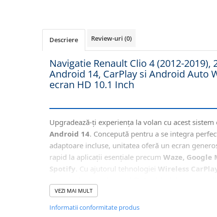
Navigatii Honda
Navigatii Jeep
Navigatii Porsche
Review-uri
(0)
Descriere
Navigatii Land Rover
Navigatie Renault Clio 4 (2012-2019
Navigatii Iveco
Android 14, CarPlay si Android Auto W
ecran HD 10.1 Inch
Navigatii Chrysler
Navigatie universala
Playere auto
Upgradează-ți experiența la volan cu acest sistem
Android 14
. Concepută pentru a se integra perfec
Navigatii 2 DIN
adaptoare incluse, unitatea oferă un ecran gener
Navigatii 1 DIN
rapid la aplicații esențiale precum
Waze, Google 
Navigatie GPS Portabil
Spotify
. Cu ajutorul tehnologiei
Wireless CarPla
conectezi smartphone-ul fără cabluri, iar comenzi
Accesorii navigatii
siguranța și confortul pe toată durata condusului.
VEZI MAI MULT
CarPlay&Android Auto
Informatii conformitate produs