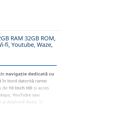
), 2GB RAM 32GB ROM,
i-fi, Youtube, Waze,
 de
navigație dedicată cu
t în bord datorită ramei
os de
10 Inch HD
și acces
Maps, YouTube sau
y și Android Auto
, îți
le vocale îmbunătățesc