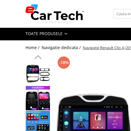
Toate Produsele
TOATE PRODUSELE
Summer sale
Home /
Navigatie dedicata /
Navigatie Renault Clio 4 (2
Navigatie dedicata
Navigatii Volkswagen
-18%
Navigatii Skoda
Navigatii Seat
Navigatii Ford
Navigatii Opel
Navigatii Hyundai
Navigatii Toyota
Navigatii Dacia
Navigatii Peugeot