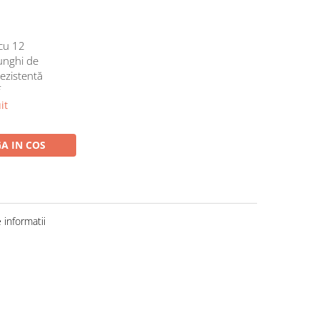
cu 12
 unghi de
rezistentă
f
it
A IN COS
informatii