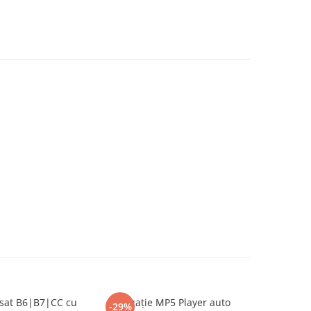
ssat B6|B7|CC cu
Navigație MP5 Player auto
Naviga
-29%
-13%