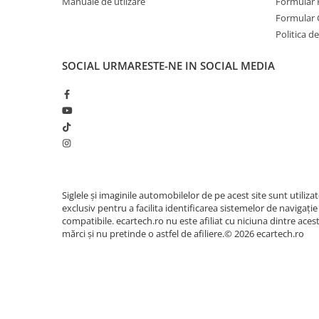
Manuale de utlizare
Formular 
Accesorii compresoare
🖥️ Interfață Intuitivă Andr
Formular 
Aparate de lipit si capsat
Politica de
Masini de polisat
SOCIAL
URMARESTE-NE IN SOCIAL MEDIA
Prelungitoare
Aeroterme
Dezumidificatoare
Compresoare aer
Boxe & Subwoofer Auto
📱 Meniu Aplicații Mod
Difuzore Auto
Siglele și imaginile automobilelor de pe acest site sunt utiliza
exclusiv pentru a facilita identificarea sistemelor de navigație
Casti Wireless
compatibile. ecartech.ro nu este afiliat cu niciuna dintre aces
Subwoofer Auto
mărci și nu pretinde o astfel de afiliere.© 2026 ecartech.ro
Boxe portabile
Pick-Up
Amplificatoare auto