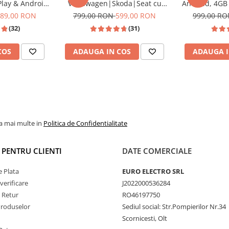
Play & Android
Volkswagen|Skoda|Seat cu
Android, 4G
ompatibil Golf
Android, Ecran de 9 Inch,
DSP, cu CarPla
89,00 RON
799,00 RON
599,00 RON
999,00 R
Passat B6/B7/CC,
CarPlay si Android Auto,
Wi-fi, Youtu
(32)
(31)
n, Touran
dedicata Golf 5, Golf 6, Jetta,
FHD 1
Passat B6, CC, B7, Polo, Tiguan,
COS
ADAUGA IN COS
ADAUGA I
Touran, Skoda, Seat
la mai multe in
Politica de Confidentialitate
or de răcire activ
montat
gură disiparea eficientă
I PENTRU CLIENTI
DATE COMERCIALE
d
fluiditate în rulaj
performanța constantă a
 Plata
EURO ELECTRO SRL
de vară sau la utilizare
verificare
J2022000536284
e Retur
RO46197750
Produselor
Sediul social: Str.Pompierilor Nr.34
Scornicesti, Olt