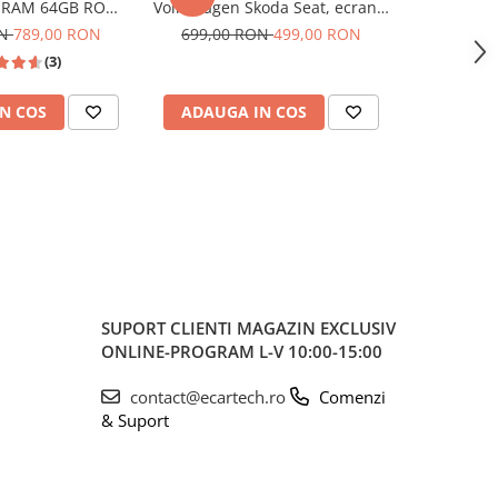
B RAM 64GB ROM,
Volkswagen Skoda Seat, ecran 7
Volkswagen
y si Android Auto
inch, CarPlay și Android Auto
GB, CarPl
ON
789,00 RON
699,00 RON
499,00 RON
749,00
be, Waze, ecran
Wireless, Bluetooth, FM AM
USB 
(3)
0.1 Inch
RDS, USB, 4x45W, ecran 7 inch
7"|Compat
HD
Jetta, Pa
N COS
ADAUGA IN COS
ADAUG
Ti
SUPORT CLIENTI
MAGAZIN EXCLUSIV
ONLINE-PROGRAM L-V 10:00-15:00
contact@ecartech.ro
Comenzi
& Suport