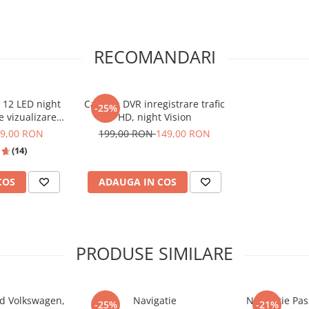
iginale (CANBUS)
ermite (prin protocolul de
d comunică direct cu
RECOMANDARI
ii vitale:
etări complicate, pentru
zicale.
 12 LED night
Camera DVR inregistrare trafic
-25%
entru uși deschise,
e vizualizare
HD, night Vision
bustibilului.
la apă IPX6 si
9,00 RON
199,00 RON
149,00 RON
 turație motor și grafică
f
(14)
onic (afișare climă pe
COS
ADAUGA IN COS
bile strict pentru
 prin rețeaua CAN a
RE VIN IN PACHET CU
PRODUSE SIMILARE
)
id Volkswagen,
Navigatie
Navigatie Pa
-25%
-21%