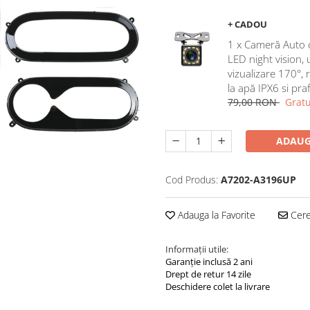
+ CADOU
1 x Cameră Auto 
LED night vision,
vizualizare 170°, 
la apă IPX6 si pra
79,00 RON
Gratu
ADAUG
Cod Produs:
A7202-A3196UP
Adauga la Favorite
Cere 
Informații utile:
Garanție inclusă 2 ani
Drept de retur 14 zile
Deschidere colet la livrare