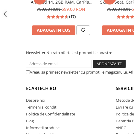
Android 14, 2GB RAM, CarPlay
Skoda, Seat, Car
Invertoare auto
si Anroid Auto, Mirror Link, Wi-
Auto, ecran 7"|C
799,00 RON
599,00 RON
799,00 RON
5
fi, Youtube, Waze, ecran HD
5, Golf 6, Jetta, 
Lumini Ambientale
(17)
10.1 Inch
Polo, Tigua
Testere auto
ADAUGA IN COS
ADAUGA IN 
Cabluri Audio
Pompe transfer
Newsletter
Nu rata ofertele si promotiile noastre
Intretinere auto
Aspirator
Vreau sa primesc newsletter cu promotiile magazinului. Af
Camera Endoscop
Unitatea este echipată hardware cu un
ventilat
pe partea din spate. Această dotare premium asi
Trusa cale distributie
ECARTECH.RO
SERVICI
a căldurii degajate de placa de bază, garantân
Echipamente service auto
(prevenind blocarea aplicațiilor) și menținând 
Despre noi
Metode de
procesorului Quad-Core, chiar și în zilele toride 
Huse volan
Termeni si conditii
Livrare cu 
intensă (navigație + muzică simultan).
Chei si truse chei
Politica de Confidentialitate
Politica d
Blog
Garantia 
Bricolaj
Informatii produse
ANPC