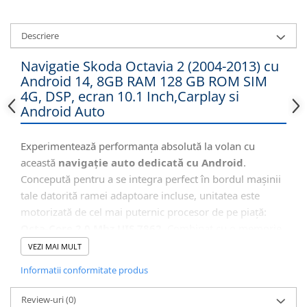
Descriere
Navigatie Skoda Octavia 2 (2004-2013) cu
Android 14, 8GB RAM 128 GB ROM SIM
4G, DSP, ecran 10.1 Inch,Carplay si
Android Auto
Experimentează performanța absolută la volan cu
această
navigație auto dedicată cu Android
.
Concepută pentru a se integra perfect în bordul mașinii
tale datorită ramei adaptoare incluse, unitatea este
motorizată de cel mai puternic procesor de pe piață:
Octa-Core 2.0 Mhz UIS 7862
. Combinat cu o memorie
impresionantă de
8GB RAM
, sistemul oferă o fluiditate
VEZI MAI MULT
incredibilă în rularea aplicațiilor complexe. Beneficiezi
Informatii conformitate produs
de internet independent prin
Slotul SIM 4G
, sunet de
înaltă fidelitate (Procesor DSP + Ieșire Optică) și
Review-uri
(0)