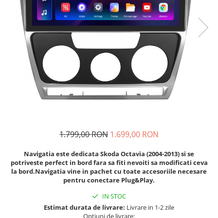
Navigatii Fiat
Navigatii Nissan
Navigatii Citroen
Navigatii Suzuki
Navigatii Mitsubishi
Navigatii Volvo
Navigatii KIA
Navigatii Renault
Navigatii Mazda
1.799,00 RON
1.699,00 RON
Navigatii Smart
Navigatia este dedicata Skoda Octavia (2004-2013) si se
Navigatii Chevrolet
potriveste perfect in bord fara sa fiti nevoiti sa modificati ceva
la bord.Navigatia vine in pachet cu toate accesoriile necesare
Navigatii Honda
pentru conectare Plug&Play.
Navigatii Jeep
IN STOC
Navigatii Porsche
Estimat durata de livrare:
Livrare in 1-2 zile
Opțiuni de livrare: