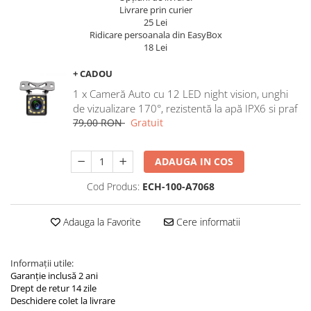
Navigatii Land Rover
Livrare prin curier
25 Lei
Navigatii Iveco
Ridicare persoanala din EasyBox
18 Lei
Navigatii Chrysler
+ CADOU
1 x Cameră Auto cu 12 LED night vision, unghi
de vizualizare 170°, rezistentă la apă IPX6 si praf
79,00 RON
Gratuit
ADAUGA IN COS
Cod Produs:
ECH-100-A7068
Adauga la Favorite
Cere informatii
Informații utile:
Garanție inclusă 2 ani
Drept de retur 14 zile
Deschidere colet la livrare