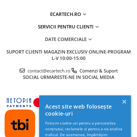
💾
Memorie:
8GB RAM / 128GB Stocare Internă
(ROM)
ECARTECH.RO
📡
Conectivitate:
4G LTE (Slot Cartelă SIM) + Wi-
Fi 5G (Dual Band)
SERVICII PENTRU CLIENTI
DATE COMERCIALE
SUPORT CLIENTI
MAGAZIN EXCLUSIV ONLINE-PROGRAM
L-V 10:00-15:00
contact@ecartech.ro
Comenzi & Suport
SOCIAL
URMARESTE-NE IN SOCIAL MEDIA
×
Acest site web folosește
cookie-uri
🎵 Sunet Audiophil - DSP & Ieșire Optică
Folosim cookie-uri pentru a personaliza
conținutul, reclamele și pentru a ne analiza
Calitatea sunetului este dusă la extrem datorită
traficul. De asemenea, împărtășim