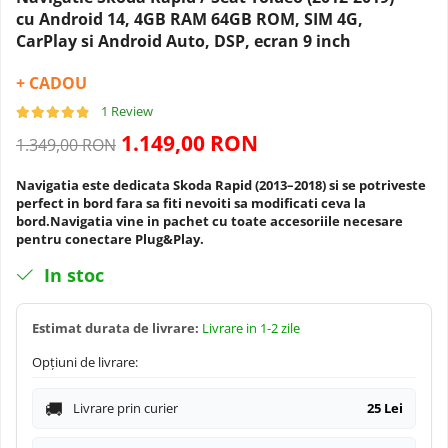
Navigatii Dacia
Camera frontala
cu Android 14, 4GB RAM 64GB ROM, SIM 4G,
CarPlay si Android Auto, DSP, ecran 9 inch
Navigatii Peugeot
+ CADOU
Navigatii Audi
1 Review
1.149,00 RON
1.349,00 RON
Navigatii BMW
Navigatia este dedicata Skoda Rapid (2013–2018) si se potriveste
perfect in bord fara sa fiti nevoiti sa modificati ceva la
Navigatii Mercedes
bord.Navigatia vine in pachet cu toate accesoriile necesare
pentru conectare Plug&Play.
Navigatii Fiat
In stoc
Navigatii Nissan
Estimat durata de livrare:
Livrare in 1-2 zile
Navigatii Citroen
Opțiuni de livrare:
Navigatii Suzuki
Livrare prin curier
25 Lei