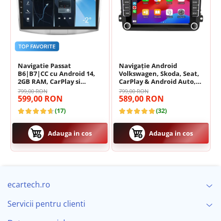
Navigatie Passat
Navigație Android
🎵 Sunet Profesional cu Procesor DSP
B6|B7|CC cu Android 14,
Volkswagen, Skoda, Seat,
2GB RAM, CarPlay si
CarPlay & Android Auto,
Anroid Auto, Mirror Link,
ecran 7"|Compatibil Golf
799,00 RON
799,00 RON
Pasionații de muzică vor aprecia procesorul digital de
Wi-fi, Youtube, Waze,
5, Golf 6, Jetta, Passat
599,00 RON
589,00 RON
sunet (
DSP
) cu egalizator pe
36 de benzi
. Acesta permite
ecran HD 10.1 Inch
B6/B7/CC, Polo, Tiguan,
(17)
(32)
reglarea fină a acusticii, oferind un sunet clar, un bas
Touran
profund și o scenă sonoră perfect calibrată pentru
habitaclul masinii tale.
Adauga in cos
Adauga in cos
ecartech.ro
Servicii pentru clienti