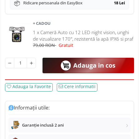
Navigatii Mitsubishi
Ridicare persoanala din EasyBox
18 Lei
Navigatii Volvo
+ CADOU
1 x Cameră Auto cu 12 LED night vision, unghi
Navigatii KIA
de vizualizare 170°, rezistentă la apă IPX6 si praf
79,00 RON
Gratuit
Navigatii Renault
Navigatii Mazda
Adauga in cos
Navigatii Smart
Adauga la Favorite
Cere informatii
Navigatii Chevrolet
Informații utile:
Navigatii Honda
Navigatii Jeep
Garanție inclusă 2 ani
Navigatii Porsche