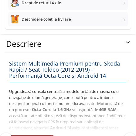
Drept de retur 14 zile
Navigatii Land Rover
Deschidere colet la livrare
Navigatii Iveco
Descriere
Navigatii Chrysler
Sistem Multimedia Premium pentru Skoda
Rapid / Seat Toldeo (2012-2019) -
Performanță Octa-Core și Android 14
Upgradează consola centrală a modelului tău de masina cu o
navigație de ultimă generație, concepută pentru a îmbina
designul original cu funcții multimedia avansate. Motorizată de
un procesor
Octa-Core la 1.6 GHz
și susținută de
4GB RAM
,
această unitate oferă o viteză de răspuns instantanee. Indiferent
că folosești navigația GPS în timp real sau aplicații de
divertisment, sistemul
Android 14
asigură stabilitate și acces
complet la Magazinul Play.