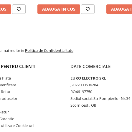
Passat B6, CC, B7, Polo, Tiguan,
aze + YouTube split-
COS
ADAUGA IN COS
ADAUGA I
Touran, Skoda, Seat
eză maximă de procesare)
nă (ROM)
Wi-Fi 5G (Dual Band)
la mai multe in
Politica de Confidentialitate
I PENTRU CLIENTI
DATE COMERCIALE
 Plata
EURO ELECTRO SRL
verificare
J2022000536284
e Retur
RO46197750
Produselor
Sediul social: Str.Pompierilor Nr.34
Scornicesti, Olt
Retur
Garantie
 utilizare Cookie-uri