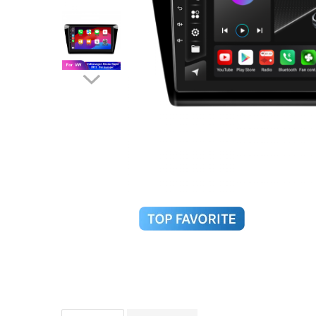
Navigatii Audi
Navigatii BMW
Navigatii Mercedes
Navigatii Fiat
Navigatii Nissan
Navigatii Citroen
Navigatii Suzuki
Navigatii Mitsubishi
Navigatii Volvo
Navigatii KIA
Navigatii Renault
Navigatii Mazda
Navigatii Smart
Navigatii Chevrolet