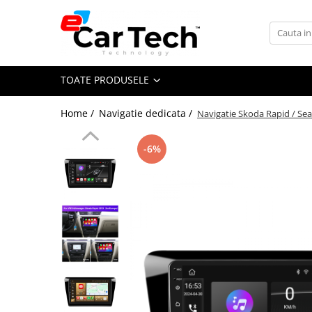
Toate Produsele
TOATE PRODUSELE
Summer sale
Home /
Navigatie dedicata /
Navigatie Skoda Rapid / Se
Navigatie dedicata
Navigatii Volkswagen
-6%
Navigatii Skoda
Navigatii Seat
Navigatii Ford
Navigatii Opel
Navigatii Hyundai
Navigatii Toyota
Navigatii Dacia
Navigatii Peugeot