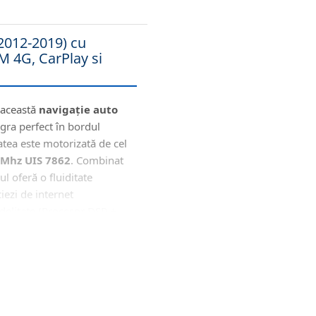
(2012-2019) cu
 4G, CarPlay si
 această
navigație auto
gra perfect în bordul
atea este motorizată de cel
 Mhz UIS 7862
. Combinat
ul oferă o fluiditate
iezi de internet
fidelitate (Procesor DSP +
ess CarPlay & Android
iginale (CANBUS)
ermite (prin protocolul de