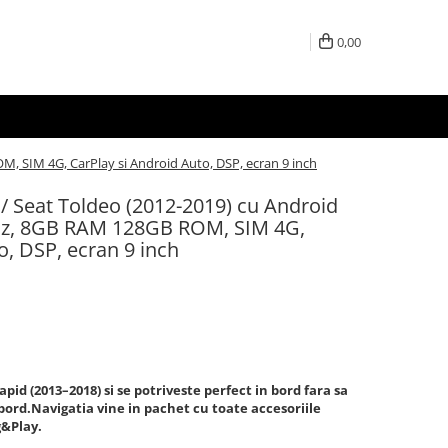
0,00
, SIM 4G, CarPlay si Android Auto, DSP, ecran 9 inch
/ Seat Toldeo (2012-2019) cu Android
Hz, 8GB RAM 128GB ROM, SIM 4G,
o, DSP, ecran 9 inch
id (2013–2018) si se potriveste perfect in bord fara sa
a bord.Navigatia vine in pachet cu toate accesoriile
g&Play.