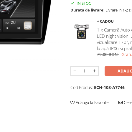
IN STOC
Durata de livrare:
Livrare in 1-2 zi
+ CADOU
1 x Cameră Auto 
LED night vision,
vizualizare 170°, 
la apă IPX6 si pra
79,00 RON
Gratu
ADAUG
Cod Produs:
ECH-108-A7746
Adauga la Favorite
Cere 