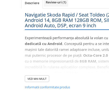
Review-uri
(1)
Descriere
Navigatii Honda
Navigatii Jeep
Navigatie Skoda Rapid / Seat Toldeo 
Android 14, 8GB RAM 128GB ROM, SIM
Navigatii Porsche
Android Auto, DSP, ecran 9 inch
Navigatii Land Rover
Navigatii Iveco
Experimentează performanța absolută la volan cu
Navigatii Chrysler
dedicată cu Android
. Concepută pentru a se inte
mașinii tale datorită ramei adaptoare incluse, unit
Navigatie universala
mai puternic procesor de pe piață:
Octa-Core 2.0
Playere auto
cu o memorie impresionantă de
8GB RAM
, sistem
incredibilă în rularea aplicațiilor complexe. Benefic
Navigatii 2 DIN
independent prin
Slotul SIM 4G
, sunet de înaltă 
Navigatii 1 DIN
Ieșire Optică) și conectivitate completă prin
Wirel
VEZI MAI MULT
Navigatie GPS Portabil
Auto
.
Informatii conformitate produs
Accesorii navigatii
🚘
Integrare Perfectă cu Funcțiile Or
CarPlay&Android Auto
Acolo unde configurația electronică a mașinii p