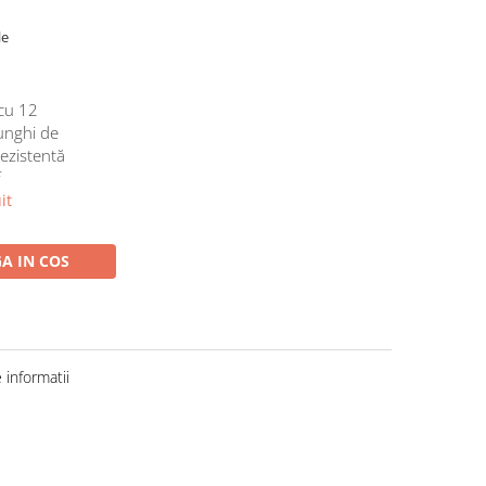
le
cu 12
 unghi de
rezistentă
f
it
A IN COS
informatii