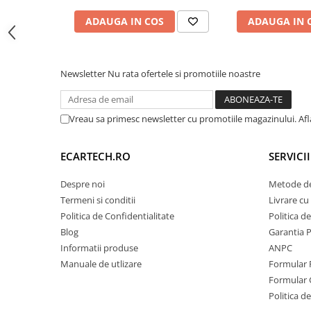
timpul utilizării intense (ex: rulare simultană W
Invertoare auto
ADAUGA IN COS
ADAUGA IN 
screen), prevenind lag-ul și blocajele de sistem.
Lumini Ambientale
🚀
Procesor:
UIS 7862 Octa-Core 2.0 GHz (Vit
Testere auto
💾
Memorie:
8GB RAM / 128GB Stocare Inter
Newsletter
Nu rata ofertele si promotiile noastre
Cabluri Audio
📡
Conectivitate:
4G LTE (Slot Cartelă SIM) + 
Pompe transfer
Vreau sa primesc newsletter cu promotiile magazinului. Af
Intretinere auto
Aspirator
ECARTECH.RO
SERVICI
Camera Endoscop
Despre noi
Metode de
Trusa cale distributie
Termeni si conditii
Livrare cu 
Politica de Confidentialitate
Politica d
Echipamente service auto
Blog
Garantia 
Huse volan
Informatii produse
ANPC
Chei si truse chei
Manuale de utlizare
Formular 
Formular 
Bricolaj
Politica de