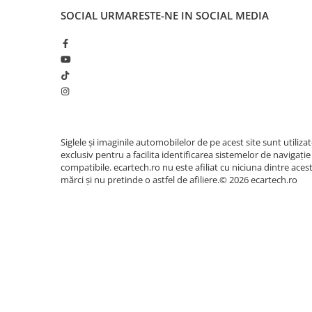
Accesorii compresoare
🎵 Sunet Audiophil - DSP & I
SOCIAL
URMARESTE-NE IN SOCIAL MEDIA
Aparate de lipit si capsat
Calitatea sunetului este dusă la extrem datorit
sunet integrat (DSP Chip BU32107) cu egalizato
Masini de polisat
pasionații de car-audio, unitatea dispune de i
Prelungitoare
pentru conectarea fără pierderi la amplifi
Aeroterme
Dezumidificatoare
Compresoare aer
Siglele și imaginile automobilelor de pe acest site sunt utiliza
exclusiv pentru a facilita identificarea sistemelor de navigație
Boxe & Subwoofer Auto
compatibile. ecartech.ro nu este afiliat cu niciuna dintre aces
mărci și nu pretinde o astfel de afiliere.© 2026 ecartech.ro
Difuzore Auto
Casti Wireless
Subwoofer Auto
Boxe portabile
Pick-Up
Amplificatoare auto