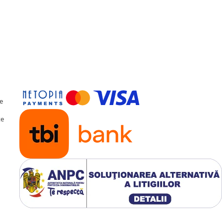
eșire Optică
ă procesorului digital de
r pe 36 de benzi. Pentru
eșiri
Optice și Coaxiale
catoare profesionale.
te
te