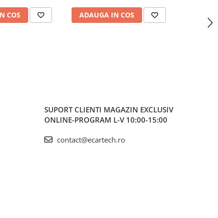
HD
Jetta, Pa
N COS
ADAUGA IN COS
ADAUG
Ti
SUPORT CLIENTI
MAGAZIN EXCLUSIV
ONLINE-PROGRAM L-V 10:00-15:00
contact@ecartech.ro