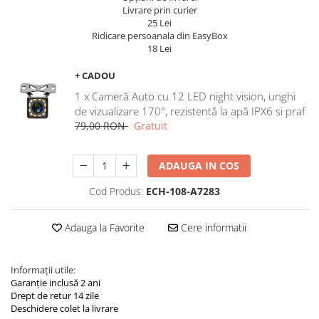
Navigatii Land Rover
Livrare prin curier
25 Lei
Navigatii Iveco
Ridicare persoanala din EasyBox
18 Lei
Navigatii Chrysler
+ CADOU
1 x Cameră Auto cu 12 LED night vision, unghi
de vizualizare 170°, rezistentă la apă IPX6 si praf
79,00 RON
Gratuit
ADAUGA IN COS
Cod Produs:
ECH-108-A7283
Adauga la Favorite
Cere informatii
Informații utile:
Garanție inclusă 2 ani
Drept de retur 14 zile
Deschidere colet la livrare