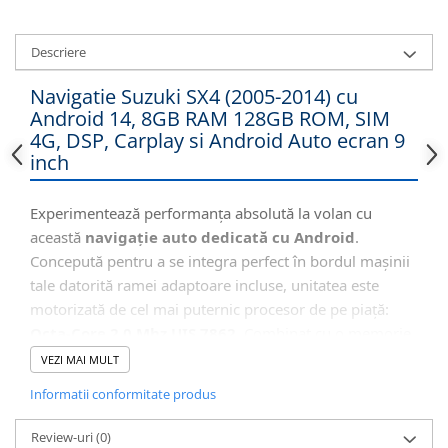
Descriere
Navigatie Suzuki SX4 (2005-2014) cu
Android 14, 8GB RAM 128GB ROM, SIM
4G, DSP, Carplay si Android Auto ecran 9
inch
Experimentează performanța absolută la volan cu
această
navigație auto dedicată cu Android
.
Concepută pentru a se integra perfect în bordul mașinii
tale datorită ramei adaptoare incluse, unitatea este
motorizată de cel mai puternic procesor de pe piață:
Octa-Core 2.0 Mhz UIS 7862
. Combinat cu o memorie
impresionantă de
8GB RAM
, sistemul oferă o fluiditate
VEZI MAI MULT
incredibilă în rularea aplicațiilor complexe. Beneficiezi
Informatii conformitate produs
de internet independent prin
Slotul SIM 4G
, sunet de
înaltă fidelitate (Procesor DSP + Ieșire Optică) și
Review-uri
(0)