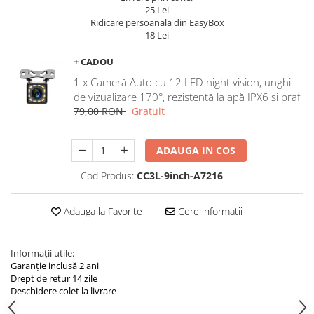
Navigatii Land Rover
25 Lei
Ridicare persoanala din EasyBox
Navigatii Iveco
18 Lei
Navigatii Chrysler
+ CADOU
1 x Cameră Auto cu 12 LED night vision, unghi
de vizualizare 170°, rezistentă la apă IPX6 si praf
79,00 RON
Gratuit
ADAUGA IN COS
Cod Produs:
CC3L-9inch-A7216
Adauga la Favorite
Cere informatii
Informații utile:
Garanție inclusă 2 ani
Drept de retur 14 zile
Deschidere colet la livrare