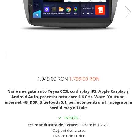
Navigatii Fiat
Navigatii Nissan
Navigatii Citroen
Navigatii Suzuki
Navigatii Mitsubishi
Navigatii Volvo
Navigatii KIA
Navigatii Renault
1.949,00 RON
1.799,00 RON
Navigatii Mazda
Noile navigații auto Teyes CC3L cu display IPS, Apple Carplay și
Navigatii Smart
Android Auto, procesor octa-core 1.6 GHz, Waze, Youtube,
Navigatii Chevrolet
internet 4G, DSP, Bluetooth 5.1, perfecte pentru a fi integrate în
bordul mașinii tale.
Navigatii Honda
IN STOC
Navigatii Jeep
Estimat durata de livrare:
Livrare in 1-2 zile
Navigatii Porsche
Opțiuni de livrare:
Livrare prin curier