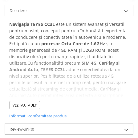
Descriere
Navigația TEYES CC3L
este un sistem avansat și versatil
pentru mașini, conceput pentru a îmbunătăți experiența
de conducere și conectivitatea în autovehicule moderne.
Echipată cu un
procesor Octa-Core de 1.6GHz
și o
memorie generoasă de 4GB RAM și 32GB ROM, acest
dispozitiv oferă performanțe rapide și fluiditate în
utilizare.Cu funcționalități precum
SIM 4G, CarPlay și
Android Auto,
TEYES CC3L
aduce conectivitatea la un
nivel superior. Posibilitatea de a utiliza rețeaua 4G
permite accesul la internet în timp real, pentru navigare
actualizată și streaming de conținut media.
CarPlay
și
Android Auto permit integrarea perfectă a smartphone-
ului în sistemul de navigație al mașinii, oferind acces la
VEZI MAI MULT
aplicații, muzică, mesaje și apeluri cu o interfață
familiară și ușor de utilizat. În plus,
TEYES CC3L
este
Informatii conformitate produs
dotată cu tehnologie
DSP (Digital Signal Processing)
, care
optimizează calitatea sunetului în interiorul mașinii.
Review-uri
(0)
Acest lucru înseamnă că veți experimenta un sunet mai