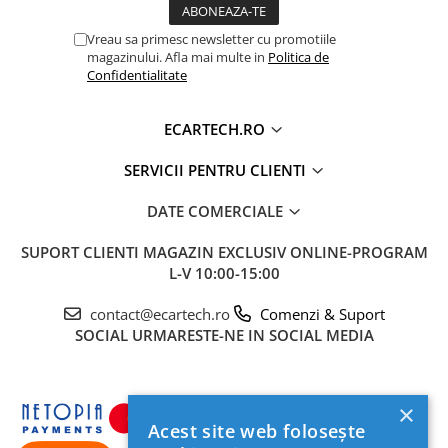
funcționeze rapid și eficient. Este compatibil cu un
Vreau sa primesc newsletter cu promotiile
număr mare de aplicații, iar lansarea și comutarea dintre
magazinului. Afla mai multe in
Politica de
acestea este una dinamică.
Confidentialitate
ECARTECH.RO
SERVICII PENTRU CLIENTI
DATE COMERCIALE
SUPORT CLIENTI
MAGAZIN EXCLUSIV ONLINE-PROGRAM
L-V 10:00-15:00
contact@ecartech.ro
Comenzi & Suport
Procesor Octa-core 8 x 1.6Ghz 28nM
Performanțe
SOCIAL
URMARESTE-NE IN SOCIAL MEDIA
superioare în procesarea datelor, cu un răspuns rapid la
comenzi. Sistemul de răcire asigură o disipare rapidă și
stabilă a căldurii.
×
Acest site web folosește