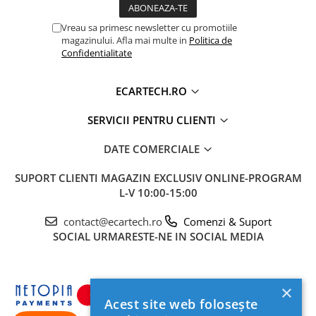
funcționeze rapid și eficient. Este compatibil cu un
Vreau sa primesc newsletter cu promotiile
număr mare de aplicații, iar lansarea și comutarea dintre
magazinului. Afla mai multe in
Politica de
acestea este una dinamică.
Confidentialitate
ECARTECH.RO
SERVICII PENTRU CLIENTI
DATE COMERCIALE
SUPORT CLIENTI
MAGAZIN EXCLUSIV ONLINE-PROGRAM
L-V 10:00-15:00
contact@ecartech.ro
Comenzi & Suport
Procesor Octa-core 8 x 1.6Ghz 28nM
Performanțe
SOCIAL
URMARESTE-NE IN SOCIAL MEDIA
superioare în procesarea datelor, cu un răspuns rapid la
comenzi. Sistemul de răcire asigură o disipare rapidă și
stabilă a căldurii.
×
Acest site web folosește