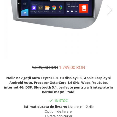
Navigatii Fiat
Navigatii Nissan
Navigatii Citroen
Navigatii Suzuki
Navigatii Mitsubishi
Navigatii Volvo
Navigatii KIA
Navigatii Renault
1.899,00 RON
1.799,00 RON
Navigatii Mazda
Noile navigații auto Teyes CC3L cu display IPS, Apple Carplay și
Navigatii Smart
Android Auto, Procesor Octa-Core 1.6 GHz, Waze, Youtube,
Navigatii Chevrolet
internet 4G, DSP, Bluetooth 5.1, perfecte pentru a fi integrate în
bordul mașinii tale.
Navigatii Honda
IN STOC
Navigatii Jeep
Estimat durata de livrare:
Livrare in 1-2 zile
Navigatii Porsche
Opțiuni de livrare:
Livrare prin curier