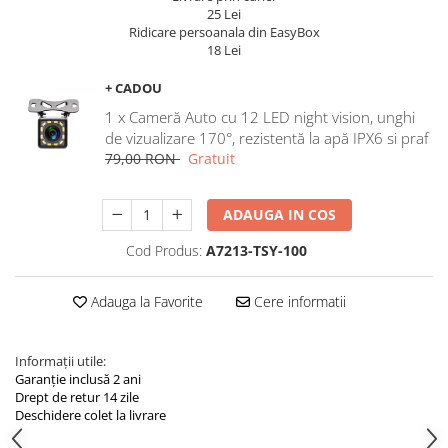
Navigatii Land Rover
25 Lei
Ridicare persoanala din EasyBox
Navigatii Iveco
18 Lei
Navigatii Chrysler
+ CADOU
1 x Cameră Auto cu 12 LED night vision, unghi
de vizualizare 170°, rezistentă la apă IPX6 si praf
79,00 RON
Gratuit
ADAUGA IN COS
Cod Produs:
A7213-TSY-100
Adauga la Favorite
Cere informatii
Informații utile:
Garanție inclusă 2 ani
Drept de retur 14 zile
Deschidere colet la livrare