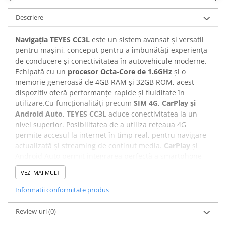
Descriere
Navigația TEYES CC3L
este un sistem avansat și versatil
pentru mașini, conceput pentru a îmbunătăți experiența
de conducere și conectivitatea în autovehicule moderne.
Echipată cu un
procesor Octa-Core de 1.6GHz
și o
memorie generoasă de 4GB RAM și 32GB ROM, acest
dispozitiv oferă performanțe rapide și fluiditate în
utilizare.Cu funcționalități precum
SIM 4G, CarPlay și
Android Auto,
TEYES CC3L
aduce conectivitatea la un
nivel superior. Posibilitatea de a utiliza rețeaua 4G
permite accesul la internet în timp real, pentru navigare
actualizată și streaming de conținut media.
CarPlay
și
Android Auto permit integrarea perfectă a smartphone-
ului în sistemul de navigație al mașinii, oferind acces la
VEZI MAI MULT
aplicații, muzică, mesaje și apeluri cu o interfață
familiară și ușor de utilizat. În plus,
TEYES CC3L
este
Informatii conformitate produs
dotată cu tehnologie
DSP (Digital Signal Processing)
, care
optimizează calitatea sunetului în interiorul mașinii.
Review-uri
(0)
Acest lucru înseamnă că veți experimenta un sunet mai