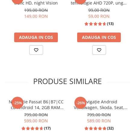
trafic HD, night Vision
tehnologie AHD 720P, unghi
Invertoare auto
170 grade, rezistenta la apa
199,00 RON
99,00 RON
si praf
Lumini Ambientale
📱 Meniu Aplicații Structurat
149,00 RON
59,00 RON
(13)
Testere auto
Cabluri Audio
ADAUGA IN COS
ADAUGA IN COS
Pompe transfer
Intretinere auto
Aspirator
Camera Endoscop
PRODUSE SIMILARE
Trusa cale distributie
Echipamente service auto
🎵 Egalizator Audio DSP
Navigatie Passat B6|B7|CC
Navigație Android
-25%
-26%
Huse volan
cu Android 14, 2GB RAM,
Volkswagen, Skoda, Seat,
Chei si truse chei
CarPlay si Anroid Auto,
CarPlay & Android Auto,
799,00 RON
799,00 RON
Mirror Link, Wi-fi, Youtube,
ecran 7"|Compatibil Golf 5,
599,00 RON
589,00 RON
Waze, ecran HD 10.1 Inch
Golf 6, Jetta, Passat
Bricolaj
(17)
(32)
B6/B7/CC, Polo, Tiguan,