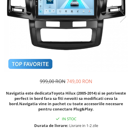
Navigatii Audi
Navigatii BMW
Navigatii Mercedes
Navigatii Fiat
Navigatii Nissan
Navigatii Citroen
Navigatii Suzuki
Navigatii Mitsubishi
999,00 RON
749,00 RON
Navigatii Volvo
Navigatii KIA
Navigatia este dedicataToyota Hilux (2005-2014) si se potriveste
perfect in bord fara sa fiti nevoiti sa modificati ceva la
Navigatii Renault
bord.Navigatia vine in pachet cu toate accesoriile necesare
pentru conectare Plug&Play.
Navigatii Mazda
Navigatii Smart
IN STOC
Durata de livrare:
Livrare in 1-2 zile
Navigatii Chevrolet