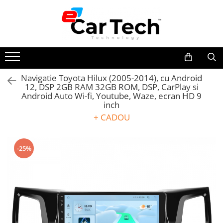
Toate Produsele
Summer sale
Navigatie Toyota Hilux (2005-2014), cu Android
12, DSP 2GB RAM 32GB ROM, DSP, CarPlay si
Navigatie dedicata
Android Auto Wi-fi, Youtube, Waze, ecran HD 9
Navigatii Volkswagen
inch
Navigatii Skoda
+ CADOU
Navigatii Seat
Navigatii Ford
-25%
Navigatii Opel
Navigatii Hyundai
Navigatii Toyota
Navigatii Dacia
Navigatii Peugeot