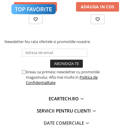
Accesorii compresoare
Touran
ADAUGA IN COS
ADAUGA IN COS
Aparate de lipit si capsat
Masini de polisat
Prelungitoare
Procesor de sunet digital (DSP) cu reglaje fine
Aeroterme
pentru Bass, Treble și Loudness.
Newsletter
Nu rata ofertele si promotiile noastre
Dezumidificatoare
Compresoare aer
Sistem Activ de Răcire (Cooling
❄️
Boxe & Subwoofer Auto
Vreau sa primesc newsletter cu promotiile
Fan)
magazinului. Afla mai multe in
Politica de
Difuzore Auto
Confidentialitate
Casti Wireless
Subwoofer Auto
ECARTECH.RO
Boxe portabile
SERVICII PENTRU CLIENTI
Pick-Up
DATE COMERCIALE
Amplificatoare auto