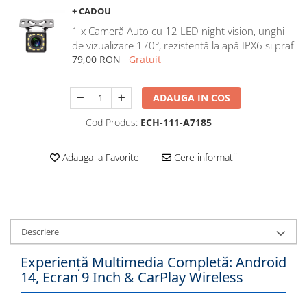
+ CADOU
Navigatii Honda
1 x Cameră Auto cu 12 LED night vision, unghi
Navigatii Jeep
de vizualizare 170°, rezistentă la apă IPX6 si praf
Navigatii Porsche
79,00 RON
Gratuit
Navigatii Land Rover
Navigatii Iveco
ADAUGA IN COS
Navigatii Chrysler
Cod Produs:
ECH-111-A7185
Navigatie universala
Adauga la Favorite
Cere informatii
Playere auto
Navigatii 2 DIN
Navigatii 1 DIN
Descriere
Navigatie GPS Portabil
Experiență Multimedia Completă: Android
Accesorii navigatii
14, Ecran 9 Inch & CarPlay Wireless
CarPlay&Android Auto