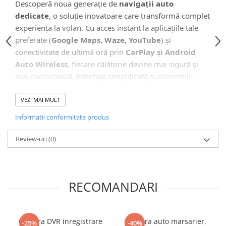
Camera Marsarier
Descoperă noua generație de
navigații auto
dedicate
, o soluție inovatoare care transformă complet
Camera Trafic DVR
experiența la volan. Cu acces instant la aplicațiile tale
Rama adaptare
preferate (
Google Maps, Waze, YouTube
) și
Camera marsarier dedicata
conectivitate de ultimă oră prin
CarPlay și Android
Adaptoare Navigatii
Auto Wireless
, fiecare călătorie devine mai sigură și
mai confortabilă. Interfața simplificată și comenzile
Rame adaptare 2DIN
vocale îți permit să rămâi concentrat la drum.
Camera frontala
VEZI MAI MULT
Informatii conformitate produs
🖥️ Interfață Intuitivă și Modernă
Accesorii auto
Suport Telefon
Review-uri
(0)
Lanterne
Senzori Parcare
RECOMANDARI
Electrice auto
Redresoare Auto
Modulatoare Auto FM
Camera DVR inregistrare
Camera auto marsarier,
-25%
-40%