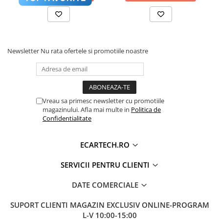
Accesorii compresoare
Aparate de lipit si capsat
Masini de polisat
Procesor de sunet digital (DSP) cu reglaje fine
pentru Bass, Treble și Loudness.
Prelungitoare
Newsletter
Nu rata ofertele si promotiile noastre
Aeroterme
Dezumidificatoare
Sistem Activ de Răcire (Cooling
Compresoare aer
❄️
Vreau sa primesc newsletter cu promotiile
Fan)
magazinului. Afla mai multe in
Politica de
Boxe & Subwoofer Auto
Confidentialitate
Difuzore Auto
ECARTECH.RO
Casti Wireless
Subwoofer Auto
SERVICII PENTRU CLIENTI
Boxe portabile
DATE COMERCIALE
Pick-Up
SUPORT CLIENTI
MAGAZIN EXCLUSIV ONLINE-PROGRAM
Amplificatoare auto
L-V 10:00-15:00