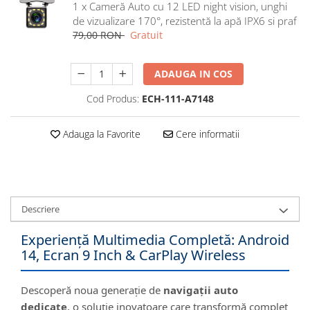
1 x Cameră Auto cu 12 LED night vision, unghi
Navigatii Honda
de vizualizare 170°, rezistentă la apă IPX6 si praf
Navigatii Jeep
79,00 RON
Gratuit
Navigatii Porsche
ADAUGA IN COS
Navigatii Land Rover
Navigatii Iveco
Cod Produs:
ECH-111-A7148
Navigatii Chrysler
Adauga la Favorite
Cere informatii
Navigatie universala
Playere auto
Navigatii 2 DIN
Descriere
Navigatii 1 DIN
Navigatie GPS Portabil
Experiență Multimedia Completă: Android
14, Ecran 9 Inch & CarPlay Wireless
Accesorii navigatii
Descoperă noua generație de
navigații auto
CarPlay&Android Auto
dedicate
, o soluție inovatoare care transformă complet