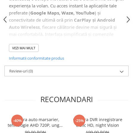
Camera Marsarier
experiența la volan. Cu acces instant la aplicațiile tale
Camera Trafic DVR
preferate (
Google Maps, Waze, YouTube
) și
Rama adaptare
conectivitate de ultimă oră prin
CarPlay și Android
Auto Wireless
, fiecare călătorie devine mai sigură și
Camera marsarier dedicata
mai confortabilă. Interfața simplificată și comenzile
Adaptoare Navigatii
vocale îți permit să rămâi concentrat la drum.
Rame adaptare 2DIN
VEZI MAI MULT
Camera frontala
Informatii conformitate produs
🖥️ Interfață Intuitivă și Modernă
Accesorii auto
Review-uri
(0)
Suport Telefon
Lanterne
RECOMANDARI
Senzori Parcare
Electrice auto
Camera auto marsarier,
Camera DVR inregistrare
Redresoare Auto
-40%
-25%
tehnologie AHD 720P, unghi
trafic HD, night Vision
Modulatoare Auto FM
170 grade, rezistenta la apa
99,00 RON
199,00 RON