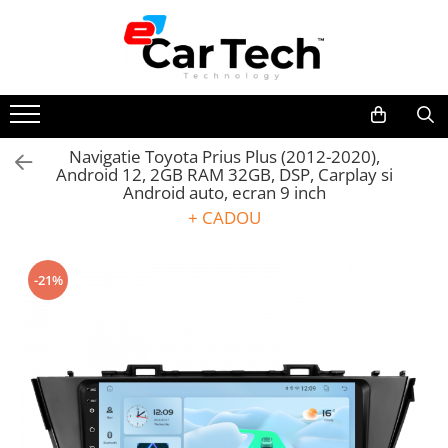
Toate Produsele
Summer sale
Navigatie Toyota Prius Plus (2012-2020),
Android 12, 2GB RAM 32GB, DSP, Carplay si
Navigatie dedicata
Android auto, ecran 9 inch
Navigatii Volkswagen
+ CADOU
Navigatii Skoda
Navigatii Seat
-21%
Navigatii Ford
Navigatii Opel
Navigatii Hyundai
Navigatii Toyota
Navigatii Dacia
Navigatii Peugeot