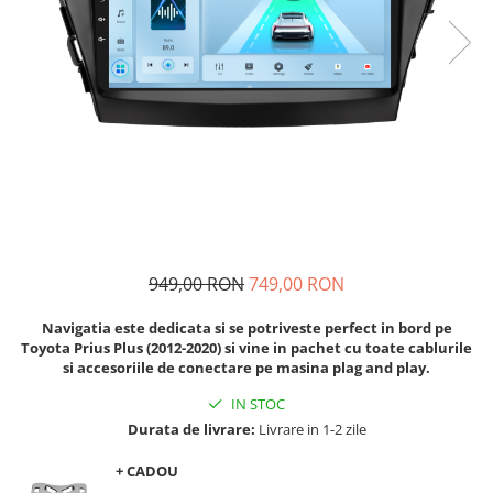
Navigatii Audi
Navigatii BMW
Navigatii Mercedes
Navigatii Fiat
Navigatii Nissan
Navigatii Citroen
Navigatii Suzuki
Navigatii Mitsubishi
949,00 RON
749,00 RON
Navigatii Volvo
Navigatia este dedicata si se potriveste perfect in bord pe
Navigatii KIA
Toyota Prius Plus (2012-2020) si vine in pachet cu toate cablurile
si accesoriile de conectare pe masina plag and play.
Navigatii Renault
IN STOC
Navigatii Mazda
Durata de livrare:
Livrare in 1-2 zile
Navigatii Smart
+ CADOU
Navigatii Chevrolet