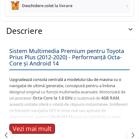
Deschidere colet la livrare
Navigatii Land Rover
Descriere
Navigatii Iveco
Navigatii Chrysler
Sistem Multimedia Premium pentru Toyota
Prius Plus (2012-2020) - Performanță Octa-
Core și Android 14
Upgradează consola centrală a modelului tău de masina cu o
navigație de ultimă generație, concepută pentru a îmbina
designul original cu funcții multimedia avansate. Motorizată de
un procesor
Octa-Core la 1.6 GHz
și susținută de
4GB RAM
,
această unitate oferă o viteză de răspuns instantanee. Indiferent
că folosești navigația GPS în timp real sau aplicații de
divertisment, sistemul
Android 14
asigură stabilitate și acces
complet la Magazinul Play.
Vezi mai mult