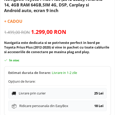
Navigatii Dacia
Camera frontala
14, 4GB RAM 64GB,SIM 4G, DSP, Carplay si
Android auto, ecran 9 inch
Navigatii Peugeot
+ CADOU
Navigatii Audi
1.299,00 RON
1.499,00 RON
Navigatii BMW
Navigatia este dedicata si se potriveste perfect in bord pe
Toyota Prius Plus (2012-2020) si vine in pachet cu toate cablurile
si accesoriile de conectare pe masina plag and play.
Navigatii Mercedes
In stoc
Navigatii Fiat
Estimat durata de livrare:
Livrare in 1-2 zile
Navigatii Nissan
Opțiuni de livrare:
Navigatii Citroen
Livrare prin curier
25 Lei
Navigatii Suzuki
Ridicare persoanala din EasyBox
18 Lei