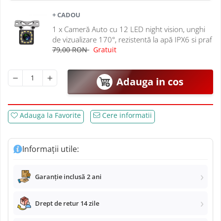
Navigatii Mitsubishi
+ CADOU
Navigatii Volvo
1 x Cameră Auto cu 12 LED night vision, unghi
de vizualizare 170°, rezistentă la apă IPX6 si praf
79,00 RON
Gratuit
Navigatii KIA
Navigatii Renault
Adauga in cos
Navigatii Mazda
Adauga la Favorite
Cere informatii
Navigatii Smart
Navigatii Chevrolet
Informații utile:
Navigatii Honda
Garanție inclusă 2 ani
Navigatii Jeep
Drept de retur 14 zile
Navigatii Porsche