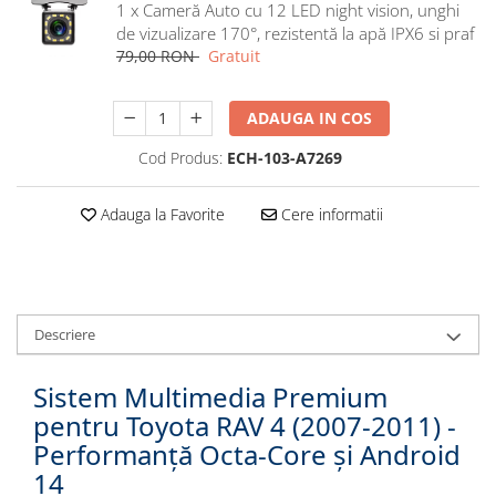
1 x Cameră Auto cu 12 LED night vision, unghi
Navigatii Honda
de vizualizare 170°, rezistentă la apă IPX6 si praf
Navigatii Jeep
79,00 RON
Gratuit
Navigatii Porsche
ADAUGA IN COS
Navigatii Land Rover
Navigatii Iveco
Cod Produs:
ECH-103-A7269
Navigatii Chrysler
Adauga la Favorite
Cere informatii
Navigatie universala
Playere auto
Navigatii 2 DIN
Descriere
Navigatii 1 DIN
Navigatie GPS Portabil
Sistem Multimedia Premium
pentru Toyota RAV 4 (2007-2011) -
Accesorii navigatii
Performanță Octa-Core și Android
CarPlay&Android Auto
14