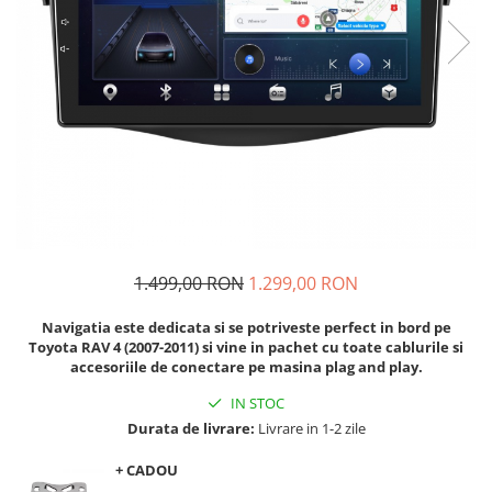
Navigatii Audi
Navigatii BMW
Navigatii Mercedes
Navigatii Fiat
Navigatii Nissan
Navigatii Citroen
Navigatii Suzuki
Navigatii Mitsubishi
1.499,00 RON
1.299,00 RON
Navigatii Volvo
Navigatia este dedicata si se potriveste perfect in bord pe
Navigatii KIA
Toyota RAV 4 (2007-2011)
si vine in pachet cu toate cablurile si
accesoriile de conectare pe masina plag and play.
Navigatii Renault
IN STOC
Navigatii Mazda
Durata de livrare:
Livrare in 1-2 zile
Navigatii Smart
+ CADOU
Navigatii Chevrolet