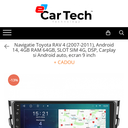
Toate Produsele
Summer sale
Navigatie Toyota RAV 4 (2007-2011), Android
14, 4GB RAM 64GB, SLOT SIM 4G, DSP, Carplay
Navigatie dedicata
si Android auto, ecran 9 inch
Navigatii Volkswagen
+ CADOU
Navigatii Skoda
Navigatii Seat
-13%
Navigatii Ford
Navigatii Opel
Navigatii Hyundai
Navigatii Toyota
Navigatii Dacia
Navigatii Peugeot