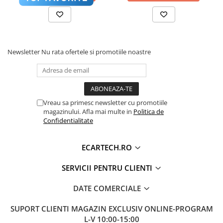
Accesorii compresoare
timpul utilizării intense a funcțiilor de Split-Screen sau
Aparate de lipit si capsat
YouTube.
Masini de polisat
⚡
Procesor:
Octa-Core 1.6 GHz
Prelungitoare
💾
Memorie:
4GB RAM / 64 GB ROM
Newsletter
Nu rata ofertele si promotiile noastre
📶
Internet:
Slot SIM 4G LTE inclus
Aeroterme
Dezumidificatoare
Compresoare aer
Vreau sa primesc newsletter cu promotiile
magazinului. Afla mai multe in
Politica de
Boxe & Subwoofer Auto
Confidentialitate
Difuzore Auto
ECARTECH.RO
Casti Wireless
Subwoofer Auto
SERVICII PENTRU CLIENTI
Boxe portabile
DATE COMERCIALE
Pick-Up
🎵 Sunet Profesional cu Procesor DSP
Pasionații de muzică vor aprecia procesorul digital
SUPORT CLIENTI
MAGAZIN EXCLUSIV ONLINE-PROGRAM
Amplificatoare auto
L-V 10:00-15:00
de sunet (
DSP
) cu egalizator pe
36 de benzi
. Acesta