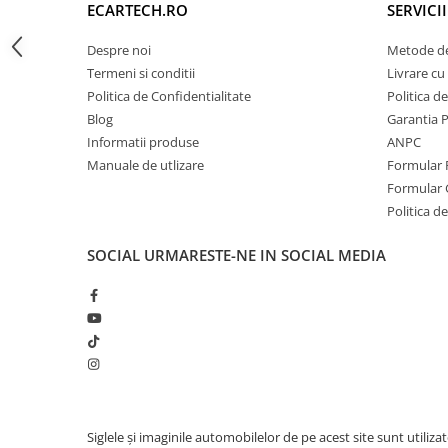
ECARTECH.RO
SERVICI
Invertoare auto
RDS
Da
Lumini Ambientale
Despre noi
Metode de
BLUETOOTH
5.0, Redare muzică, descărcar
Termeni si conditii
Livrare cu 
convorbiri telefonice
Testere auto
Politica de Confidentialitate
Politica d
Cabluri Audio
USB
2 ieșiri USB
Blog
Garantia 
Pompe transfer
Informatii produse
ANPC
ECRAN
Touchscreen HD capacitiv, mu
Manuale de utlizare
Formular 
Formular 
Luminozitate
Da
Intretinere auto
Reglabilă
Politica de
Aspirator
RCA Video
Da
Camera Endoscop
SOCIAL
URMARESTE-NE IN SOCIAL MEDIA
Trusa cale distributie
RCA Audio
Da
Echipamente service auto
RCA Subwoofer
Da
Huse volan
Hărți GPS
Google Maps, Waze, etc.
Chei si truse chei
Comenzi Volan
Compatibil, preluare comenzi
Bricolaj
Cameră DVR
Da, suportă comenzi analogic
Siglele și imaginile automobilelor de pe acest site sunt utiliza