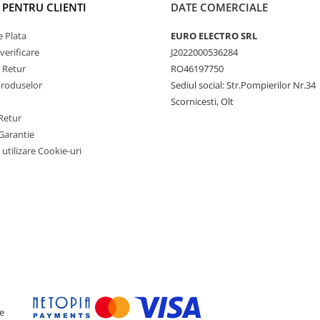
I PENTRU CLIENTI
DATE COMERCIALE
 Plata
EURO ELECTRO SRL
e agendă telefon,
verificare
J2022000536284
e Retur
RO46197750
Produselor
Sediul social: Str.Pompierilor Nr.34
Scornicesti, Olt
ltitouch 5 puncte
Retur
Garantie
 utilizare Cookie-uri
 volan (unde suportă)
e, nu prin CANBUS
te