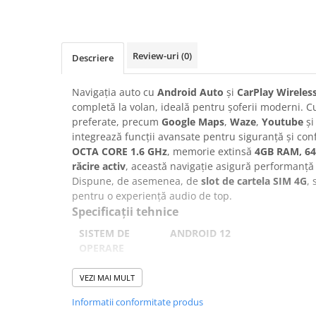
Navigatii Honda
Navigatii Jeep
Navigatii Porsche
Review-uri
(0)
Descriere
Navigatii Land Rover
Navigația auto cu
Android Auto
și
CarPlay Wireles
Navigatii Iveco
completă la volan, ideală pentru șoferii moderni. 
Navigatii Chrysler
preferate, precum
Google Maps
,
Waze
,
Youtube
și
integrează funcții avansate pentru siguranță și con
OCTA CORE 1.6 GHz
, memorie extinsă
4GB RAM, 6
Navigatie universala
răcire activ
, această navigație asigură performanță r
Playere auto
Dispune, de asemenea, de
slot de cartela SIM 4G
,
pentru o experiență audio de top.
Navigatii 2 DIN
Specificații tehnice
Navigatii 1 DIN
SISTEM DE
ANDROID 12
Navigatie GPS Portabil
OPERARE
PROCESOR
OCTA CORE 1.6 GHz, Ventilator
Accesorii navigatii
VEZI MAI MULT
CarPlay&Android Auto
RAM
4 GB
Informatii conformitate produs