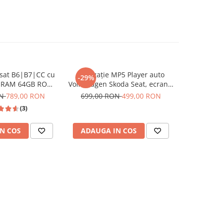
ssat B6|B7|CC cu
Navigație MP5 Player auto
Navigatie 
-29%
-20%
B RAM 64GB ROM,
Volkswagen Skoda Seat, ecran 7
2008), 4G
y si Android Auto
inch, CarPlay și Android Auto
13, DSP, 2
ON
789,00 RON
699,00 RON
499,00 RON
999,00
be, Waze, ecran
Wireless, Bluetooth, FM AM
si Android
(3)
0.1 Inch
RDS, USB, 4x45W, ecran 7 inch
HD
N COS
ADAUGA IN COS
ADAUG