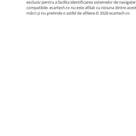
Accesorii compresoare
exclusiv pentru a facilita identificarea sistemelor de navigație
Cameră
Da, suportă
compatibile. ecartech.ro nu este afiliat cu niciuna dintre aces
Aparate de lipit si capsat
Marșarier
mărci și nu pretinde o astfel de afiliere.© 2026 ecartech.ro
Masini de polisat
OBD2
Da, suportă
Prelungitoare
Manual
Inclus
Aeroterme
Instrucțiuni
Dezumidificatoare
Aplicații
Google Play Store, Facebook,
Compresoare aer
Disponibile
Digi online, Jocuri, și altele d
Store
Boxe & Subwoofer Auto
Difuzore Auto
Conținutul pachetului
Casti Wireless
Tableta Android și Ramă dedicată
Subwoofer Auto
Conector dedicat cu cabluri
Boxe portabile
Pick-Up
Conector cu slot 2x USB
Amplificatoare auto
Conector ieșiri audio, stație, subwoofer etc.