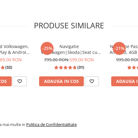
, ecran IPS, rezistent la
PRODUSE SIMILARE
id Volkswagen,
Navigatie
Navigatie Pa
-25%
-21%
 benzi
Play & Android
Volkswagen|Skoda|Seat cu
Android, 4G
ompatibil Golf
Android, Ecran de 9 Inch,
DSP, cu CarPla
89,00 RON
799,00 RON
599,00 RON
999,00 R
ă etc.)
Passat B6/B7/CC,
CarPlay si Android Auto,
Wi-fi, Youtu
(32)
(31)
n, Touran
dedicata Golf 5, Golf 6, Jetta,
FHD 1
Passat B6, CC, B7, Polo, Tiguan,
COS
ADAUGA IN COS
ADAUGA I
Touran, Skoda, Seat
SIM 4G
la mai multe in
Politica de Confidentialitate