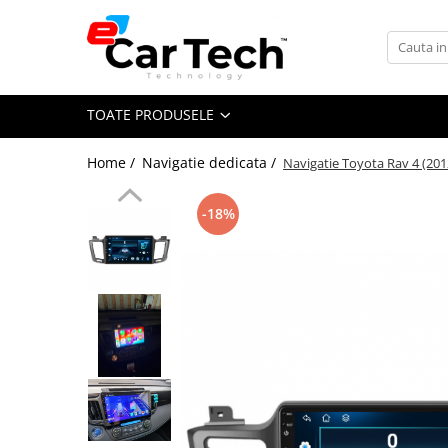
Toate Produsele
TOATE PRODUSELE
Summer sale
Home /
Navigatie dedicata /
Navigatie Toyota Rav 4 (201
Navigatie dedicata
Navigatii Volkswagen
-18%
Navigatii Skoda
Navigatii Seat
Navigatii Ford
Navigatii Opel
Navigatii Hyundai
Navigatii Toyota
Navigatii Dacia
Navigatii Peugeot