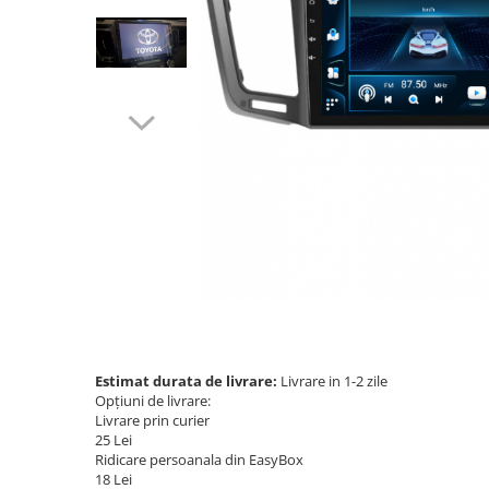
Navigatii Audi
Navigatii BMW
Navigatii Mercedes
Navigatii Fiat
Navigatii Nissan
Navigatii Citroen
Navigatii Suzuki
Navigatii Mitsubishi
Navigatii Volvo
Navigatii KIA
Navigatii Renault
Estimat durata de livrare:
Livrare in 1-2 zile
Opțiuni de livrare:
Navigatii Mazda
Livrare prin curier
Navigatii Smart
25 Lei
Ridicare persoanala din EasyBox
Navigatii Chevrolet
18 Lei