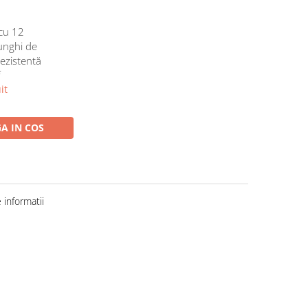
cu 12
 unghi de
rezistentă
f
it
A IN COS
informatii