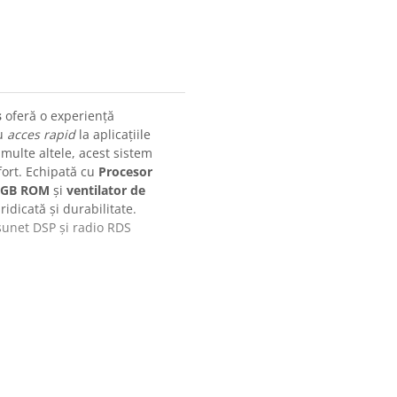
s
oferă o experiență
Cu
acces rapid
la aplicațiile
 multe altele, acest sistem
fort. Echipată cu
Procesor
4GB ROM
și
ventilator de
idicată și durabilitate.
 sunet DSP și radio RDS
 de răcire activ