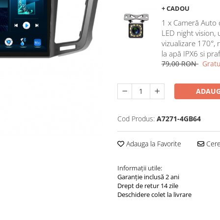
+ CADOU
1 x Cameră Auto 
LED night vision,
vizualizare 170°, 
la apă IPX6 si pra
79,00 RON
Gratu
ADAUG
Cod Produs:
A7271-4GB64
Adauga la Favorite
Cere 
Informații utile:
Garanție inclusă 2 ani
Drept de retur 14 zile
Deschidere colet la livrare