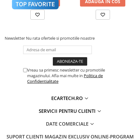
Accesorii compresoare
ADAUGA IN COS
ADAUGA IN COS
Aparate de lipit si capsat
Masini de polisat
Procesor de sunet digital (DSP) cu reglaje fine
Prelungitoare
pentru Bass, Treble și Loudness.
Newsletter
Nu rata ofertele si promotiile noastre
Aeroterme
Dezumidificatoare
Compresoare aer
Sistem Activ de Răcire (Cooling
❄️
Vreau sa primesc newsletter cu promotiile
Fan)
Boxe & Subwoofer Auto
magazinului. Afla mai multe in
Politica de
Confidentialitate
Difuzore Auto
Casti Wireless
ECARTECH.RO
Subwoofer Auto
SERVICII PENTRU CLIENTI
Boxe portabile
Pick-Up
DATE COMERCIALE
Amplificatoare auto
SUPORT CLIENTI
MAGAZIN EXCLUSIV ONLINE-PROGRAM