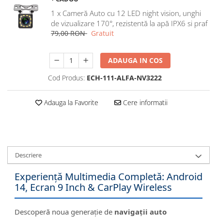
Navigatii Honda
1 x Cameră Auto cu 12 LED night vision, unghi
de vizualizare 170°, rezistentă la apă IPX6 si praf
Navigatii Jeep
79,00 RON
Gratuit
Navigatii Porsche
Navigatii Land Rover
ADAUGA IN COS
Navigatii Iveco
Cod Produs:
ECH-111-ALFA-NV3222
Navigatii Chrysler
Adauga la Favorite
Cere informatii
Navigatie universala
Playere auto
Navigatii 2 DIN
Navigatii 1 DIN
Descriere
Navigatie GPS Portabil
Experiență Multimedia Completă: Android
14, Ecran 9 Inch & CarPlay Wireless
Accesorii navigatii
CarPlay&Android Auto
Descoperă noua generație de
navigații auto