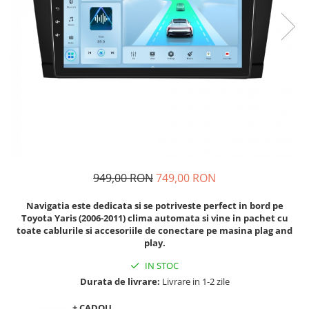
Navigatii Audi
Navigatii BMW
Navigatii Mercedes
Navigatii Fiat
Navigatii Nissan
Navigatii Citroen
Navigatii Suzuki
Navigatii Mitsubishi
949,00 RON
749,00 RON
Navigatii Volvo
Navigatia este dedicata si se potriveste perfect in bord pe
Navigatii KIA
Toyota Yaris (2006-2011) clima automata
si vine in pachet cu
toate cablurile si accesoriile de conectare pe masina plag and
Navigatii Renault
play.
Navigatii Mazda
IN STOC
Navigatii Smart
Durata de livrare:
Livrare in 1-2 zile
Navigatii Chevrolet
+ CADOU