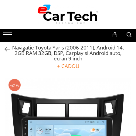
Toate Produsele
Summer sale
Navigatie Toyota Yaris (2006-2011), Android 14,
2GB RAM 32GB, DSP, Carplay si Android auto,
Navigatie dedicata
ecran 9 inch
Navigatii Volkswagen
+ CADOU
Navigatii Skoda
Navigatii Seat
-21%
Navigatii Ford
Navigatii Opel
Navigatii Hyundai
Navigatii Toyota
Navigatii Dacia
Navigatii Peugeot