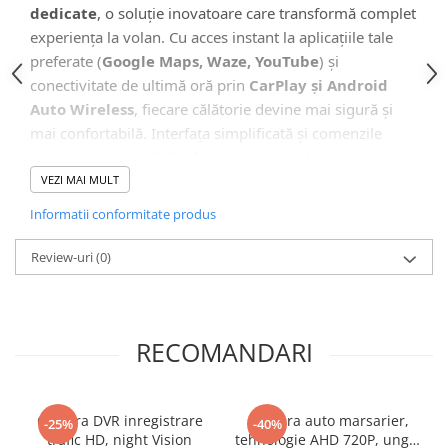
Camera Marsarier
dedicate
, o soluție inovatoare care transformă complet
Camera Trafic DVR
experiența la volan. Cu acces instant la aplicațiile tale
preferate (
Google Maps, Waze, YouTube
) și
Rama adaptare
conectivitate de ultimă oră prin
CarPlay și Android
Camera marsarier dedicata
Auto Wireless
, fiecare călătorie devine mai sigură și
Adaptoare Navigatii
mai confortabilă. Interfața simplificată și comenzile
vocale îți permit să rămâi concentrat la drum.
Rame adaptare 2DIN
VEZI MAI MULT
Camera frontala
Informatii conformitate produs
🖥️ Interfață Intuitivă și Modernă
Accesorii auto
Review-uri
(0)
Suport Telefon
Lanterne
Senzori Parcare
RECOMANDARI
Electrice auto
Redresoare Auto
Camera DVR inregistrare
Camera auto marsarier,
-25%
-40%
Modulatoare Auto FM
trafic HD, night Vision
tehnologie AHD 720P, unghi