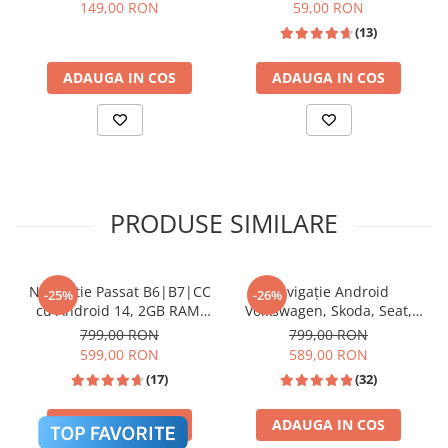
si praf
149,00 RON
59,00 RON
Invertoare auto
(13)
Specificații tehnice
Lumini Ambientale
ADAUGA IN COS
ADAUGA IN COS
Testere auto
SISTEM DE
ANDROID 12
Cabluri Audio
OPERARE
Pompe transfer
PROCESOR
OCTA CORE 1.6 GHZ
RAM
4 GB DDR3
Intretinere auto
PRODUSE SIMILARE
Aspirator
ROM
64 GB
Camera Endoscop
DISPLAY
11.5 INCH
Trusa cale distributie
Navigatie Passat B6|B7|CC
Navigație Android
REZOLUTIE
2K QLED 2000x1200P
-25%
-26%
cu Android 14, 2GB RAM,
Volkswagen, Skoda, Seat,
Echipamente service auto
APLICATII
DA
CarPlay si Anroid Auto,
CarPlay & Android Auto,
799,00 RON
799,00 RON
Huse volan
ANDROID
Mirror Link, Wi-fi, Youtube,
ecran 7"|Compatibil Golf 5,
599,00 RON
589,00 RON
Waze, ecran HD 10.1 Inch
Golf 6, Jetta, Passat
Chei si truse chei
(17)
(32)
PUTERE SUNET
4X45W DSP FULL
B6/B7/CC, Polo, Tiguan,
Touran
LIMBA
30+ (ROMANA, MAGHIARA, ENGLEZA
ADAUGA IN COS
ADAUGA IN COS
Bricolaj
ETC.)