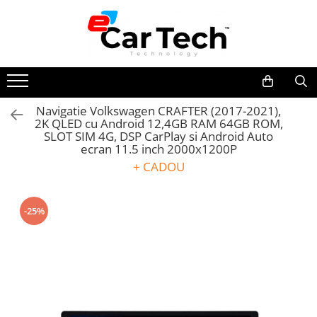
Toate Produsele
Summer sale
Navigatie Volkswagen CRAFTER (2017-2021),
2K QLED cu Android 12,4GB RAM 64GB ROM,
Navigatie dedicata
SLOT SIM 4G, DSP CarPlay si Android Auto
Navigatii Volkswagen
ecran 11.5 inch 2000x1200P
Navigatii Skoda
+ CADOU
Navigatii Seat
Navigatii Ford
-25%
Navigatii Opel
Navigatii Hyundai
Navigatii Toyota
Navigatii Dacia
Navigatii Peugeot