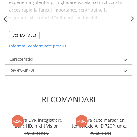
Camera Marsarier
experiența șoferilor prin ghidare vocală, control vocal și
acces rapid la funcții importante, contribuind la
Camera Trafic DVR
siguranța și confortul în timpul condusului.
Rama adaptare
Camera marsarier dedicata
Carcateristici principale
VEZI MAI MULT
Adaptoare Navigatii
Cu interfata noua ANDROID UI4.0 luați în considerare pe deplin
Informatii conformitate produs
confortul de utilizare, fiecare pictogramă nu numai că arată
Rame adaptare 2DIN
frumos, dar are și propria sa funcție , faceți utilizarea mai
placută.
Camera frontala
Caracteristici
Preluare comenzi volan - Preluarea comenzile se face prin
intermediul canbus-ului (atunci cand exista comenzi volan),
Review-uri
(0)
Accesorii auto
volumul, preluare apel telefonic, schimbarea pieselor direct de pe
volan.
Suport Telefon
CARPLAY - Carplay integrat wireless
Lanterne
Butoane de meniu RGB colorate - Cu butoanele de meniu RGB,
RECOMANDARI
puteți seta butonul într-o culoare sau RGB
Senzori Parcare
DSP Ajustări pentru egalizator pe 30 de benzi - CIP DSP, EQ vă
permite să ajustati sunetul, astfel încât sunetul să fie unul
Electrice auto
perfect.
Camera DVR inregistrare
Camera auto marsarier,
-25%
-40%
Redresoare Auto
Ecran HD IPS multitousch 5 puncte
trafic HD, night Vision
tehnologie AHD 720P, unghi
Ecran împărțit - permite să urmărim două aplicații separate
170 grade, rezistenta la apa
Modulatoare Auto FM
199,00 RON
99,00 RON
simultan.Ca de exemplu WAZE si YouTube.