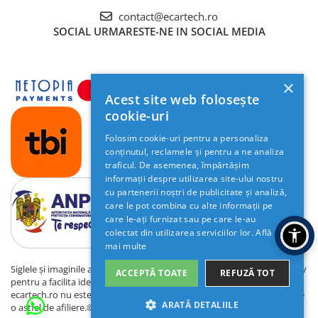
MULTITOUCH 5 PUNCTE
contact@ecartech.ro
Retelistica & UPS
LUMINOZITATE
DA
SOCIAL
URMARESTE-NE IN SOCIAL MEDIA
UPS & Stabilizatoare
REGLABILA
Periferice si accesorii IT
RCA VIDEO
DA
×
RCA AUDIO
DA
Produse Resigilate
Acest site web folosește
cookie-uri
RCA
DA
SUBWOOFER
Folosim cookie-uri pentru a personaliza
conținutul, reclamele și pentru a ne analiza
HARTI GPS
GOOGLE MAPS, WAZE, ETC
traficul. De asemenea, împărtășim
COMENZI
DA (PRELUARE COMENZI VOLAN, UNDE
informații despre utilizarea site-ului nostru
VOLAN
MASINA SUPORTA)
cu partenerii noștri de publicitate și analiză,
care le pot combina cu alte informații pe
CAMERA DVR
DA SUPORTA
care le-ați furnizat sau pe care le-au
colectat din utilizarea serviciilor lor.
Află
CAMERA
DA SUPORTA
mai multe
MARSARIER
Siglele și imaginile automobilelor de pe acest site sunt utilizate exclusiv
ACCEPTĂ TOATE
REFUZĂ TOT
OBD2
DA SUPORTA
pentru a facilita identificarea sistemelor de navigație compatibile.
ecartech.ro nu este afiliat cu niciuna dintre aceste mărci și nu pretinde
MANUAL
DA
ARATĂ DETALIILE
o astfel de afiliere.© 2026 ecartech.ro
INSTRUCTIUNI