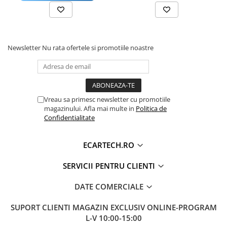
Accesorii compresoare
MICROFON
INTERN
Aparate de lipit si capsat
WIFI
DA (INTEGRAT)
Masini de polisat
CONECTIVITATE
HOTSPOT TELEFON WIFI SI SLOT
Newsletter
Nu rata ofertele si promotiile noastre
Prelungitoare
CARTELA SIM 4G
Aeroterme
CARPLAY
WIRELESS DA
Dezumidificatoare
ANDROID
AUTO
Compresoare aer
Vreau sa primesc newsletter cu promotiile
magazinului. Afla mai multe in
Politica de
ALIMENTARE
12V
Confidentialitate
Boxe & Subwoofer Auto
DSP
DA
Difuzore Auto
ECARTECH.RO
RDS
DA
Casti Wireless
BLUETOOTH
REDARE MUZICA, DESCARCARE
SERVICII PENTRU CLIENTI
Subwoofer Auto
AGENDA TELEFON, CONVORBIRI
Boxe portabile
TELEFONICE
DATE COMERCIALE
Pick-Up
USB
DA (2 IESIRE USB)
SUPORT CLIENTI
MAGAZIN EXCLUSIV ONLINE-PROGRAM
Amplificatoare auto
L-V 10:00-15:00
ECRAN
TOUCHSCREEN HD CAPACITIV,