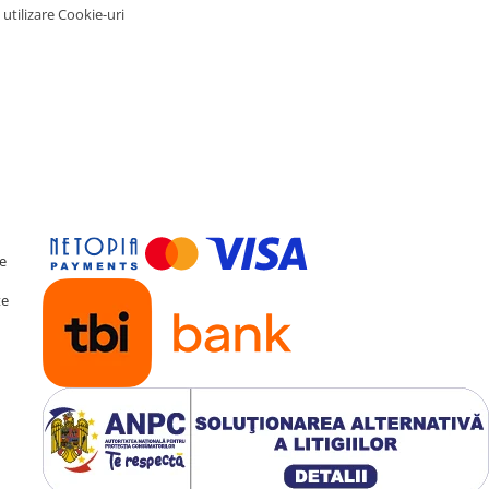
 utilizare Cookie-uri
eșire Optică
ă procesorului digital de
r pe 36 de benzi. Pentru
eșiri
Optice și Coaxiale
catoare profesionale.
te
te