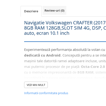
Navigatii Honda
Review-uri
(0)
Descriere
Navigatii Jeep
Navigatii Porsche
Navigatie Volkswagen CRAFTER (2017-
Navigatii Land Rover
8GB RAM 128GB,SLOT SIM 4G, DSP, Ca
auto, ecran 10.1 inch
Navigatii Iveco
Navigatii Chrysler
Experimentează performanța absolută la volan cu
Navigatie universala
dedicată cu Android
. Concepută pentru a se inte
Playere auto
mașinii tale datorită ramei adaptoare incluse, unit
Navigatii 2 DIN
mai puternic procesor de pe piață:
Octa-Core 2.0
cu o memorie impresionantă de
8GB RAM
, sistem
Navigatii 1 DIN
incredibilă în rularea aplicațiilor complexe. Benefic
Navigatie GPS Portabil
independent prin
Slotul SIM 4G
, sunet de înaltă 
VEZI MAI MULT
Ieșire Optică) și conectivitate completă prin
Wirel
Accesorii navigatii
Informatii conformitate produs
Auto
.
CarPlay&Android Auto