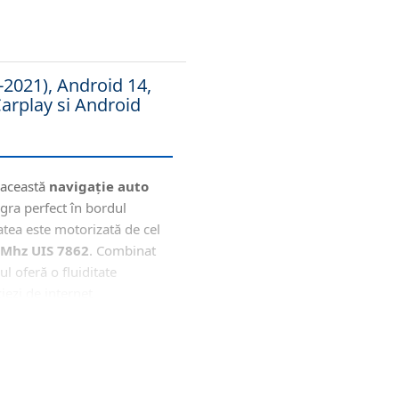
2021), Android 14,
rplay si Android
 această
navigație auto
gra perfect în bordul
atea este motorizată de cel
 Mhz UIS 7862
. Combinat
ul oferă o fluiditate
iezi de internet
fidelitate (Procesor DSP +
ess CarPlay & Android