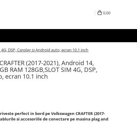
0,00
, DSP, Carplay si Android auto, ecran 10.1 inch
CRAFTER (2017-2021), Android 14,
8GB RAM 128GB,SLOT SIM 4G, DSP,
o, ecran 10.1 inch
triveste perfect in bord pe
Volkswagen CRAFTER (2017-
cablurile si accesoriile de conectare pe masina plag and