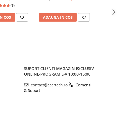
be, Waze, ecran
Wireless, Bluetooth, FM AM
USB 
(3)
0.1 Inch
RDS, USB, 4x45W, ecran 7 inch
7"|Compat
HD
Jetta, Pa
N COS
ADAUGA IN COS
ADAUG
Ti
SUPORT CLIENTI
MAGAZIN EXCLUSIV
ONLINE-PROGRAM L-V 10:00-15:00
contact@ecartech.ro
Comenzi
& Suport