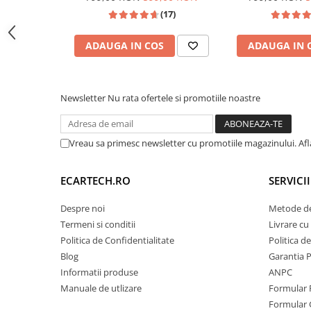
Spate Full Aluminiu + Ventilator (Cooling Fan):
fi, Youtube, Waze, ecran HD
5, Golf 6, Jetta, 
Invertoare auto
(17)
hardware un ventilator de răcire activ. Acesta 
10.1 Inch
Polo, Tigua
Lumini Ambientale
optimă a procesorului Octa-Core chiar și în zilel
ADAUGA IN COS
ADAUGA IN 
timpul utilizării intense (ex: rulare simultană W
Testere auto
screen), prevenind lag-ul și blocajele de sistem.
Cabluri Audio
🚀
Procesor:
UIS 7862 Octa-Core 2.0 GHz (Vit
Newsletter
Nu rata ofertele si promotiile noastre
Pompe transfer
💾
Memorie:
8GB RAM / 128GB Stocare Inter
📡
Conectivitate:
4G LTE (Slot Cartelă SIM) + 
Intretinere auto
Vreau sa primesc newsletter cu promotiile magazinului. Af
Aspirator
Camera Endoscop
ECARTECH.RO
SERVICI
Trusa cale distributie
Despre noi
Metode de
Echipamente service auto
Termeni si conditii
Livrare cu 
Huse volan
Politica de Confidentialitate
Politica d
Blog
Garantia 
Chei si truse chei
Informatii produse
ANPC
Manuale de utlizare
Formular 
Bricolaj
Formular 