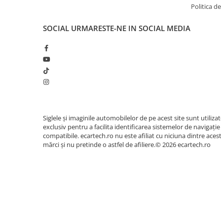
Accesorii compresoare
Politica de
Aparate de lipit si capsat
SOCIAL
URMARESTE-NE IN SOCIAL MEDIA
🎵 Sunet Audiophil - DSP & I
Masini de polisat
Calitatea sunetului este dusă la extrem datorit
Prelungitoare
sunet integrat (DSP Chip BU32107) cu egalizato
Aeroterme
pasionații de car-audio, unitatea dispune de i
pentru conectarea fără pierderi la amplifi
Dezumidificatoare
Compresoare aer
Siglele și imaginile automobilelor de pe acest site sunt utiliza
Boxe & Subwoofer Auto
exclusiv pentru a facilita identificarea sistemelor de navigație
Difuzore Auto
compatibile. ecartech.ro nu este afiliat cu niciuna dintre aces
mărci și nu pretinde o astfel de afiliere.© 2026 ecartech.ro
Casti Wireless
Subwoofer Auto
Boxe portabile
Pick-Up
Amplificatoare auto