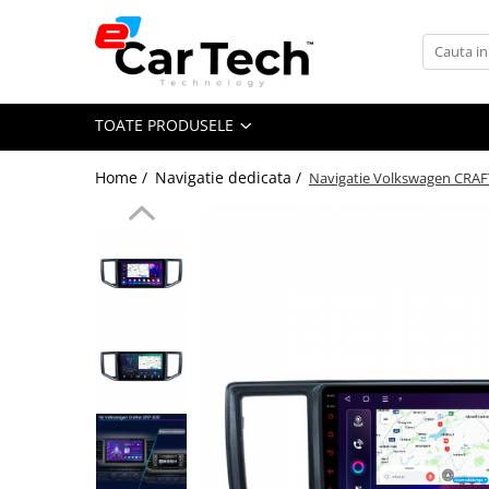
Toate Produsele
TOATE PRODUSELE
Summer sale
Home /
Navigatie dedicata /
Navigatie Volkswagen CRAFT
Navigatie dedicata
Navigatii Volkswagen
Navigatii Skoda
Navigatii Seat
Navigatii Ford
Navigatii Opel
Navigatii Hyundai
Navigatii Toyota
Navigatii Dacia
Navigatii Peugeot