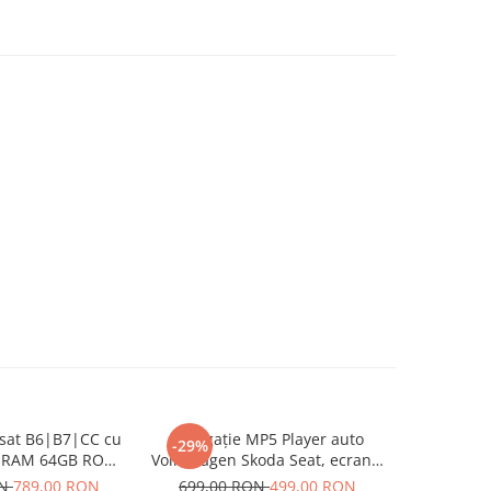
ssat B6|B7|CC cu
Navigație MP5 Player auto
Naviga
-29%
-13%
B RAM 64GB ROM,
Volkswagen Skoda Seat, ecran 7
Volkswagen
y si Android Auto
inch, CarPlay și Android Auto
GB, CarPl
ON
789,00 RON
699,00 RON
499,00 RON
749,00