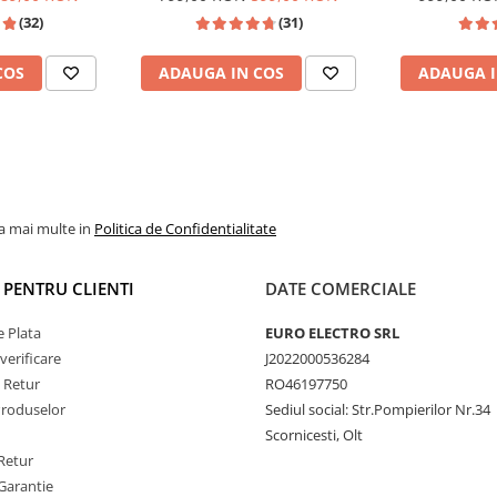
Unitatea integrează
Passat B6/B7/CC,
CarPlay si Android Auto,
Wi-fi, Youtu
(32)
(31)
menține temperatura
n, Touran
dedicata Golf 5, Golf 6, Jetta,
FHD 1
Passat B6, CC, B7, Polo, Tiguan,
e toride de vară sau în
COS
ADAUGA IN COS
ADAUGA I
Touran, Skoda, Seat
aze + YouTube split-
eză maximă de procesare)
nă (ROM)
Wi-Fi 5G (Dual Band)
la mai multe in
Politica de Confidentialitate
I PENTRU CLIENTI
DATE COMERCIALE
 Plata
EURO ELECTRO SRL
verificare
J2022000536284
e Retur
RO46197750
Produselor
Sediul social: Str.Pompierilor Nr.34
Scornicesti, Olt
Retur
Garantie