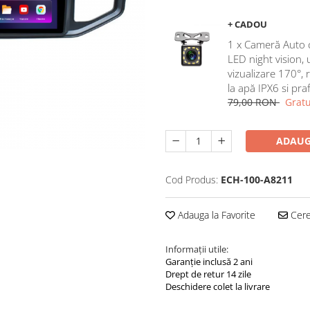
+ CADOU
1 x Cameră Auto 
LED night vision,
vizualizare 170°, 
la apă IPX6 si pra
79,00 RON
Gratu
ADAUG
Cod Produs:
ECH-100-A8211
Adauga la Favorite
Cere 
Informații utile:
Garanție inclusă 2 ani
Drept de retur 14 zile
Deschidere colet la livrare