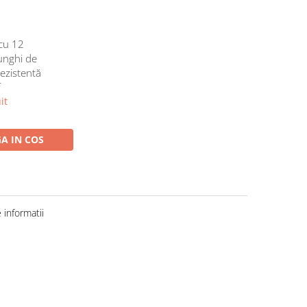
cu 12
 unghi de
rezistentă
f
it
A IN COS
informatii