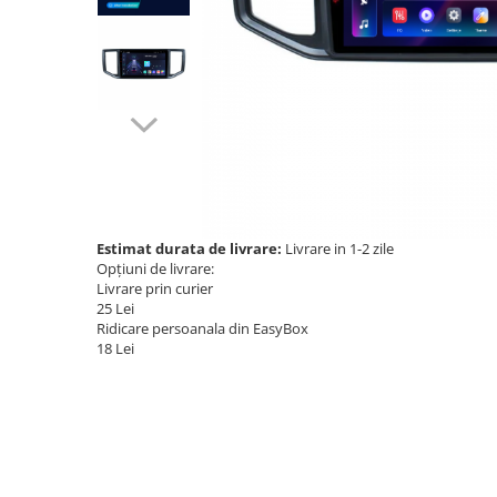
Navigatii Audi
Navigatii BMW
Navigatii Mercedes
Navigatii Fiat
Navigatii Nissan
Navigatii Citroen
Navigatii Suzuki
Estimat durata de livrare:
Livrare in 1-2 zile
Opțiuni de livrare:
Navigatii Mitsubishi
Livrare prin curier
25 Lei
Navigatii Volvo
Ridicare persoanala din EasyBox
Navigatii KIA
18 Lei
Navigatii Renault
Navigatii Mazda
Navigatii Smart
Navigatii Chevrolet