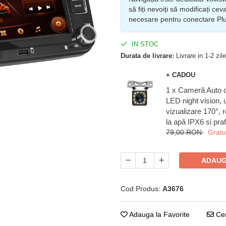
să fiți nevoiți să modificați ce
necesare pentru conectare Pl
IN STOC
Durata de livrare:
Livrare in 1-2 zile
+ CADOU
1 x Cameră Auto 
LED night vision, 
vizualizare 170°, 
la apă IPX6 si praf
79,00 RON
Gratui
ADAUG
Cod Produs:
A3676
Adauga la Favorite
Cer