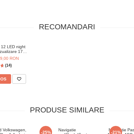
Altea 2007–2011
Alhambra 2010–
RECOMANDARI
2011
 12 LED night
izualizare 170°,
ă IPX6 si praf
9,00 RON
(14)
COS
PRODUSE SIMILARE
id Volkswagen,
Navigatie
Navigatie Pa
-25%
-21%