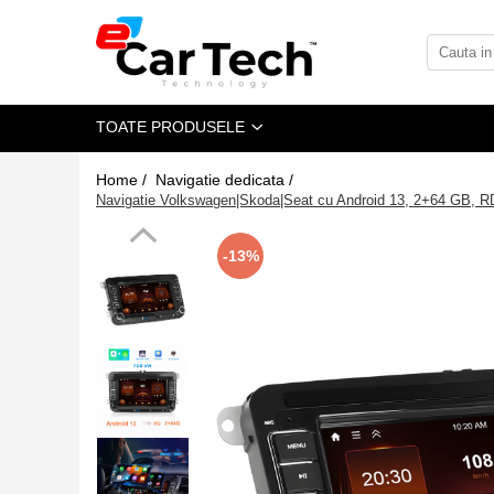
Toate Produsele
TOATE PRODUSELE
Summer sale
Home /
Navigatie dedicata /
Navigatie dedicata
Navigatie Volkswagen|Skoda|Seat cu Android 13, 2+64 GB, RDS,
Navigatii Volkswagen
Navigatii Skoda
-13%
Navigatii Seat
Navigatii Ford
Navigatii Opel
Navigatii Hyundai
Navigatii Toyota
Navigatii Dacia