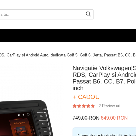
 CarPlay si Android Auto, dedicata Golf 5, Golf 6, Jetta, Passat B6, CC, B
Navigatie Volkswagen|
RDS, CarPlay si Android
Passat B6, CC, B7, Pol
inch
+ CADOU
2 Review-uri
749,00 RON
649,00 RON
Navigația este dedicată Volksw