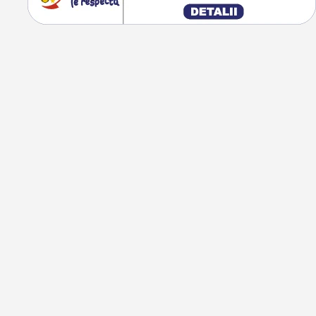
AN, UNDE MAȘINA
(UNDE ESTE CAZUL), 2x
R, RCA SUBWOOFER,
NĂ RADIO, FACTURĂ
IE.