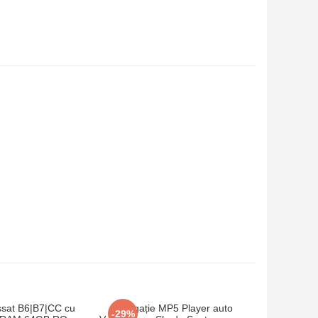
ssat B6|B7|CC cu
Navigație MP5 Player auto
Navig
-29%
-13%