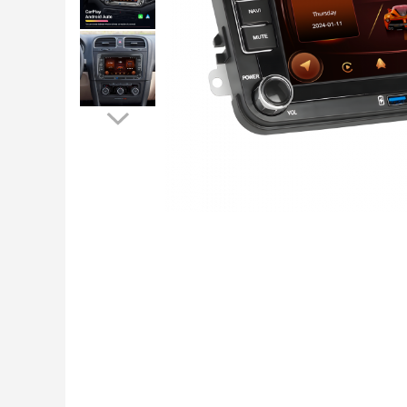
Navigatii Peugeot
Navigatii Audi
Navigatii BMW
Navigatii Mercedes
Navigatii Fiat
Navigatii Nissan
Navigatii Citroen
Navigatii Suzuki
Navigatii Mitsubishi
Navigatii Volvo
Navigatii KIA
Navigatii Renault
Navigatii Mazda
Navigatii Smart
Navigatii Chevrolet