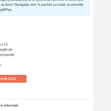
va la bord. Navigația vine în pachet cu toate accesoriile
ug&Play.
cu 12
unghi de
rezistentă
t
A IN COS
e informatii