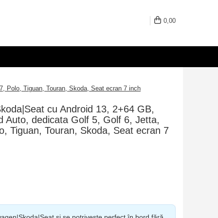
0,00
7, Polo, Tiguan, Touran, Skoda, Seat ecran 7 inch
Skoda|Seat cu Android 13, 2+64 GB,
 Auto, dedicata Golf 5, Golf 6, Jetta,
o, Tiguan, Touran, Skoda, Seat ecran 7
agen|Skoda|Seat și se potrivește perfect în bord fără