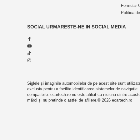
Accesorii compresoare
Formular 
CARPLAY
WIRELESS DA
Aparate de lipit si capsat
Politica de
ANDROID AUTO
Masini de polisat
SOCIAL
URMARESTE-NE IN SOCIAL MEDIA
ALIMENTARE
12V
Prelungitoare
DSP
DA
Aeroterme
Dezumidificatoare
RDS
DA
Compresoare aer
BLUETOOTH
REDARE MUZICĂ, DESCĂRCA
CONVORBIRI TELEFONICE
Boxe & Subwoofer Auto
USB
DA (2 IESIRE USB)
Difuzore Auto
Siglele și imaginile automobilelor de pe acest site sunt utilizat
exclusiv pentru a facilita identificarea sistemelor de navigație
ECRAN
TOUCHSCREEN HD CAPACITIV
Casti Wireless
compatibile. ecartech.ro nu este afiliat cu niciuna dintre acest
mărci și nu pretinde o astfel de afiliere.© 2026 ecartech.ro
Subwoofer Auto
LUMINOZITATE
DA
REGLABILĂ
Boxe portabile
RCA VIDEO
DA
Pick-Up
Amplificatoare auto
RCA AUDIO
DA