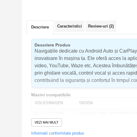
Navigatii Honda
Navigatii Jeep
Navigatii Porsche
Caracteristici
Review-uri
(2)
Descriere
Navigatii Land Rover
Navigatii Iveco
Descriere Produs
Navigațiile dedicate cu Android Auto și CarPlay 
Navigatii Chrysler
inovatoare în mașina ta. Ele oferă acces la apli
video, YouTube, Waze etc. Acestea îmbunătățes
Navigatie universala
prin ghidare vocală, control vocal și acces rapid 
Playere auto
contribuind la siguranța și confortul în timpul c
Navigatii 2 DIN
Masini compatibile
Navigatii 1 DIN
VOLKSWAGEN
SKODA
Navigatie GPS Portabil
Passat CC 2008-
Octavia 2 2004–2009 NECESI
2011
ADAPTARE
Accesorii navigatii
VEZI MAI MULT
CarPlay&Android Auto
Passat B6 2006-2011
Roomster 2006–2010
Informatii conformitate produs