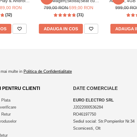
Play & Android
Volkswagen|Skoda|Seat cu
Android, 4G
patibil Golf 5,
Android, Ecran de 9 Inch,
DSP, cu CarPl
89,00 RON
799,00 RON
599,00 RON
999,00 R
ssat B6/B7/CC,
CarPlay si Android Auto, dedicata
Wi-fi, Youtube
(32)
(31)
n, Touran
Golf 5, Golf 6, Jetta, Passat B6,
10
CC, B7, Polo, Tiguan, Touran,
Skoda, Seat
COS
ADAUGA IN COS
ADAUGA I
a mai multe in
Politica de Confidentialitate
I PENTRU CLIENTI
DATE COMERCIALE
 Plata
EURO ELECTRO SRL
GLEZĂ ETC.)
verificare
J2022000536284
e Retur
RO46197750
roduselor
Sediul social: Str.Pompierilor Nr.34
Scornicesti, Olt
Retur