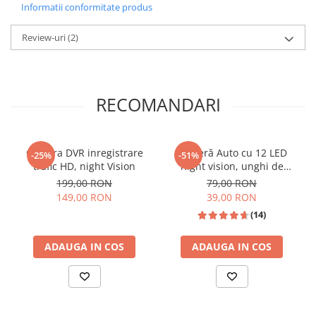
complet la mii de aplicații din Magazinul Play.
Informatii conformitate produs
Review-uri
(2)
📱 Conectivitate Fără Limite:
Wireless CarPlay & Android Auto
Transformă-ți telefonul într-un partener de drum
RECOMANDARI
inteligent. Navigația oferă integrare completă
Wireless
pentru
Apple CarPlay
și
Android
Auto
. Poți accesa Waze, Spotify sau mesajele
Camera DVR inregistrare
Cameră Auto cu 12 LED
-25%
-51%
text direct pe ecranul HD, fără a mai avea nevoie
trafic HD, night Vision
night vision, unghi de
de cabluri inestetice prin mașină.
vizualizare 170°, rezistentă
199,00 RON
79,00 RON
la apă IPX6 si praf
149,00 RON
39,00 RON
(14)
ADAUGA IN COS
ADAUGA IN COS