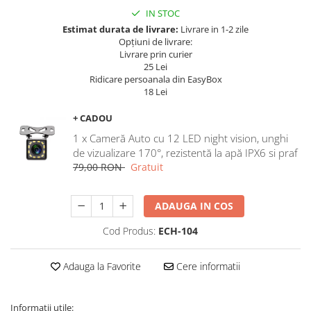
Navigatii Land Rover
IN STOC
Navigatii Iveco
Estimat durata de livrare:
Livrare in 1-2 zile
Opțiuni de livrare:
Navigatii Chrysler
Livrare prin curier
25 Lei
Ridicare persoanala din EasyBox
18 Lei
+ CADOU
1 x Cameră Auto cu 12 LED night vision, unghi
de vizualizare 170°, rezistentă la apă IPX6 si praf
79,00 RON
Gratuit
ADAUGA IN COS
Cod Produs:
ECH-104
Adauga la Favorite
Cere informatii
Informații utile: