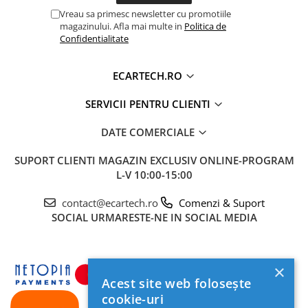
Vreau sa primesc newsletter cu promotiile
magazinului. Afla mai multe in
Politica de
Confidentialitate
ECARTECH.RO
SERVICII PENTRU CLIENTI
DATE COMERCIALE
SUPORT CLIENTI
MAGAZIN EXCLUSIV ONLINE-PROGRAM
L-V 10:00-15:00
🎵 Sunet Profesional cu Procesor
contact@ecartech.ro
Comenzi & Suport
DSP
SOCIAL
URMARESTE-NE IN SOCIAL MEDIA
Pasionații de muzică vor aprecia procesorul
digital de sunet (
DSP
) cu egalizator pe
36 de
benzi
. Acesta permite reglarea fină a acusticii,
×
oferind un sunet clar, un bas profund și o scenă
Acest site web folosește
sonoră perfect calibrată pentru habitaclul
cookie-uri
mașinii tale.