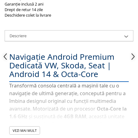
Garanție inclusă 2 ani
Drept de retur 14 zile
Deschidere colet la livrare
Descriere
Navigație Android Premium
Dedicată VW, Skoda, Seat |
Android 14 & Octa-Core
Transformă consola centrală a mașinii tale cu o
navigație de ultimă generație, concepută pentru a
îmbina designul original cu funcții multimedia
avansate. Motorizată de un procesor
Octa-Core la
1.6 GHz
și susținută de
4GB RAM
, această unitate
oferă o viteză de răspuns instantanee. Sistemul
VEZI MAI MULT
Android 14
asigură stabilitate maximă și acces