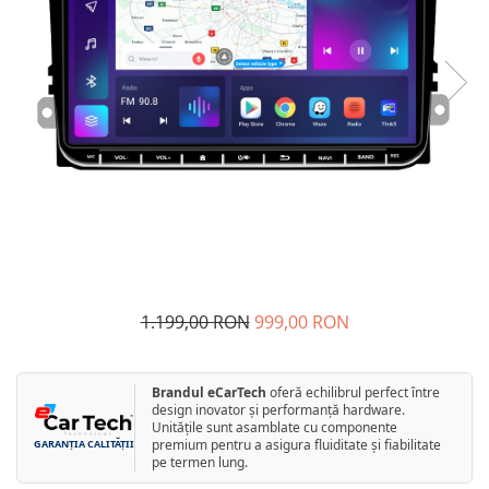
Navigatii Fiat
Navigatii Nissan
Navigatii Citroen
Navigatii Suzuki
Navigatii Mitsubishi
Navigatii Volvo
Navigatii KIA
Navigatii Renault
Navigatii Mazda
1.199,00 RON
999,00 RON
Navigatii Smart
Navigatii Chevrolet
Brandul eCarTech
oferă echilibrul perfect între
Navigatii Honda
design inovator și performanță hardware.
Unitățile sunt asamblate cu componente
Navigatii Jeep
premium pentru a asigura fluiditate și fiabilitate
GARANȚIA CALITĂȚII
pe termen lung.
Navigatii Porsche