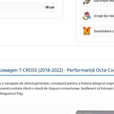
Garanție inc
18 Lei
Drept de retu
Deschidere co
swagen T-CROSS (2018-2022) - Performanță Octa-Cor
o navigație de ultimă generație, concepută pentru a îmbina designul origin
 această unitate oferă o viteză de răspuns instantanee. Indiferent că folosești
a Magazinul Play.