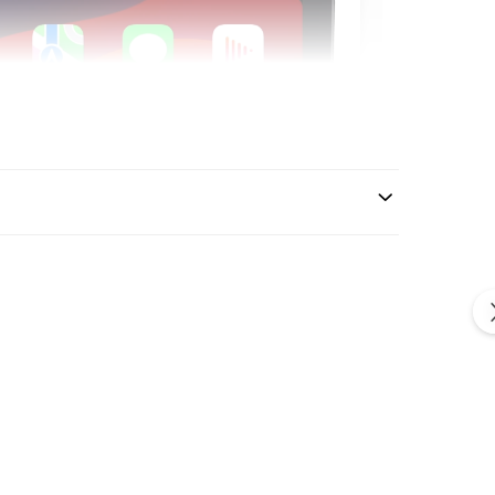
Activ de Răcire
 calde zile de vară, unitatea este echipată cu un
spate
tiv
(Cooler). Acesta previne supraîncălzirea procesorului
 de Split-Screen sau YouTube.