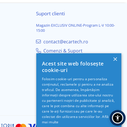
Suport clienti
Magazin EXCLUSIV ONLINE-Program L-V 10:00-
15:00
contact@ecartech.ro
Comenzi & Suport
×
Acest site web folosește
cookie-uri
Folosim cookie-uri pentru a personaliza
conținutul, reclamele și pentru a ne analiza
traficul. De asemenea, împărtășim
informații despre utilizarea site-ului nostru
cu partenerii noștri de publicitate și analiză,
care le pot combina cu alte informații pe
care le-ați furnizat sau pe care le-au
colectat din utilizarea serviciilor lor.
Află
mai multe