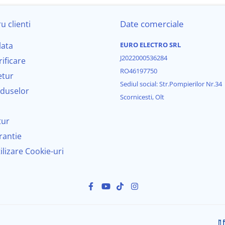
Android 14
Date comerciale
u clienti
Octa-Core 1.6 GHz (Ventilator activ inclus)
lata
EURO ELECTRO SRL
J2022000536284
rificare
4 GB RAM / 64 GB ROM (Stocare)
RO46197750
etur
Sediul social: Str.Pompierilor Nr.34
9 Inch, Rezoluție HD 1280x720, ecran IPS
oduselor
Scornicesti, Olt
4X45W, DSP EQ 36 benzi, Radio RDS
tur
SIM 4G, Wi-Fi Dual Band, Bluetooth 5.0, 2x USB
rantie
tilizare Cookie-uri
Wireless CarPlay & Android Auto