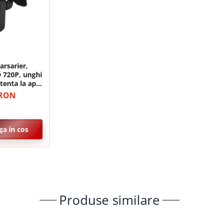
⚡
Procesor:
Octa-Core 1.6 GHz
💾
Memorie:
4GB RAM / 64 GB ROM
📶
Internet:
Slot SIM 4G LTE inclus
rsarier,
 720P, unghi
stenta la apa
 RON
a in cos
DSP
unet (
DSP
) cu egalizator pe
36 de benzi
.
et clar, un bas profund și o scenă sonoră
Produse similare