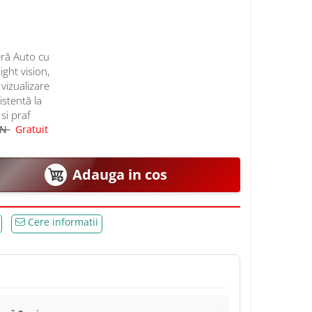
ră Auto cu
ght vision,
vizualizare
istentă la
si praf
ON
Gratuit
Adauga in cos
Cere informatii