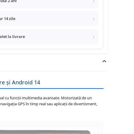
lusă 2 ani
r 14 zile
let la livrare
e și Android 14
al cu funcții multimedia avansate. Motorizată de un
 navigația GPS în timp real sau aplicații de divertisment,