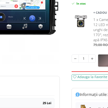
In stoc
+ CADOU
1 x Came
12 LED ni
unghi de 
170°, rez
apă IPX6 
79,00 R
Adauga la Favorite
Informații utile:
25 Lei