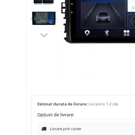
Navigatii Dacia
Navigatii Peugeot
Navigatii Audi
Navigatii BMW
Navigatii Mercedes
Navigatii Fiat
Navigatii Nissan
Navigatii Citroen
Navigatii Suzuki
Estimat durata de livrare:
Livrare in 1-2 zile
Navigatii Mitsubishi
Opțiuni de livrare:
Navigatii Volvo
Livrare prin curier
Navigatii KIA