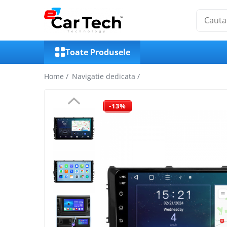
Toate Produsele
Toate Produsele
Summer sale
Home /
Navigatie dedicata /
Navigatie dedicata
-13%
Navigatii Volkswagen
Navigatii Skoda
Navigatii Seat
Navigatii Ford
Navigatii Opel
Navigatii Hyundai
Navigatii Toyota