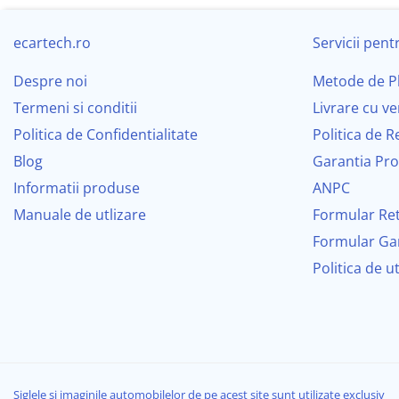
Masini de polisat
Sistem Operare
ecartech.ro
Servicii pentr
Prelungitoare
Procesor
Despre noi
Metode de P
Aeroterme
Termeni si conditii
Livrare cu ve
Dezumidificatoare
Memorie
Politica de Confidentialitate
Politica de R
Compresoare aer
Display
Blog
Garantia Pr
Informatii produse
ANPC
Audio
Boxe & Subwoofer Auto
Manuale de utlizare
Formular Re
Difuzore Auto
Conectivitate
Formular Ga
Casti Wireless
Politica de u
Integrare Smartphone
Subwoofer Auto
Boxe portabile
📦 Conținutul pachetului
Pick-Up
Tabletă Android și Ramă dedicată
Amplificatoare auto
Siglele și imaginile automobilelor de pe acest site sunt utilizate exclusiv