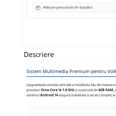
Navigatii Renault
Ridicare persoanala din EasyBox
Navigatii Mazda
Navigatii Smart
Navigatii Chevrolet
Navigatii Honda
Descriere
Navigatii Jeep
Navigatii Porsche
Sistem Multimedia Premium pentru Volk
Navigatii Land Rover
Navigatii Iveco
Upgradează consola centrală a modelului tău de masina cu 
procesor
Octa-Core la 1.6 GHz
și susținută de
4GB RAM
,
Navigatii Chrysler
sistemul
Android 14
asigură stabilitate și acces complet l
Navigatie universala
Playere auto