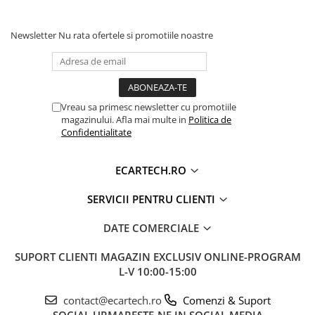
Detalii Vehicul:
Afișare kilometraj (odometru),
turație motor și grafică pentru senzorii de
Newsletter
Nu rata ofertele si promotiile noastre
parcare originali / climatronic (afișare climă pe
display).
*Notă: Funcționalitățile menționate sunt
disponibile strict pentru autoturismele care
transmit aceste date digital prin rețeaua CAN a
Vreau sa primesc newsletter cu promotiile
mașinii.
magazinului. Afla mai multe in
Politica de
Confidentialitate
ECARTECH.RO
Sistem Activ de Răcire & Hardware
❄️
Top
SERVICII PENTRU CLIENTI
Spate Full Aluminiu + Ventilator (Cooling Fan):
DATE COMERCIALE
Unitatea integrează hardware un ventilator de
răcire activ. Acesta menține temperatura optimă a
SUPORT CLIENTI
MAGAZIN EXCLUSIV ONLINE-PROGRAM
procesorului Octa-Core chiar și în zilele toride de
L-V 10:00-15:00
vară sau în timpul utilizării intense (ex: rulare
simultană Waze + YouTube split-screen), prevenind
contact@ecartech.ro
Comenzi & Suport
lag-ul și blocajele de sistem.
SOCIAL
URMARESTE-NE IN SOCIAL MEDIA