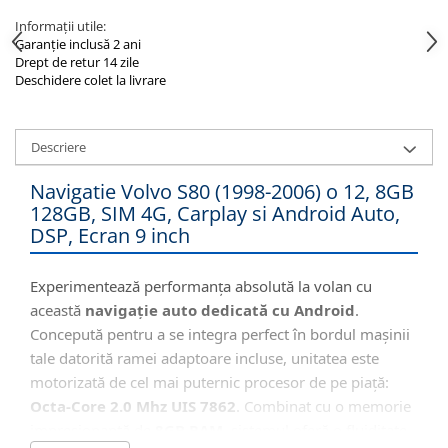
Informații utile:
Garanție inclusă 2 ani
Drept de retur 14 zile
Deschidere colet la livrare
Descriere
Navigatie Volvo S80 (1998-2006) o 12, 8GB
128GB, SIM 4G, Carplay si Android Auto,
DSP, Ecran 9 inch
Experimentează performanța absolută la volan cu
această
navigație auto dedicată cu Android
.
Concepută pentru a se integra perfect în bordul mașinii
tale datorită ramei adaptoare incluse, unitatea este
motorizată de cel mai puternic procesor de pe piață:
Octa-Core 2.0 Mhz UIS 7862
. Combinat cu o memorie
impresionantă de
8GB RAM
, sistemul oferă o fluiditate