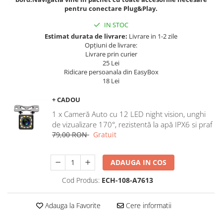
Navigatii Land Rover
pentru conectare Plug&Play.
Navigatii Iveco
IN STOC
Navigatii Chrysler
Estimat durata de livrare:
Livrare in 1-2 zile
Opțiuni de livrare:
Livrare prin curier
25 Lei
Ridicare persoanala din EasyBox
18 Lei
+ CADOU
1 x Cameră Auto cu 12 LED night vision, unghi
de vizualizare 170°, rezistentă la apă IPX6 si praf
79,00 RON
Gratuit
ADAUGA IN COS
Cod Produs:
ECH-108-A7613
Adauga la Favorite
Cere informatii