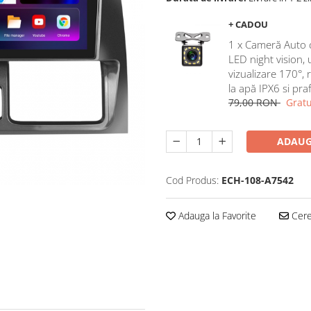
+ CADOU
1 x Cameră Auto 
LED night vision,
vizualizare 170°, 
la apă IPX6 si pra
79,00 RON
Gratu
ADAUG
Cod Produs:
ECH-108-A7542
Adauga la Favorite
Cere 