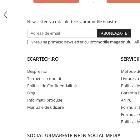
🚀
Procesor:
UIS 7862 Octa-Core 2.0 GHz (Vit
Invertoare auto
💾
Memorie:
8GB RAM / 128GB Stocare Inter
Lumini Ambientale
📡
Conectivitate:
4G LTE (Slot Cartelă SIM) + 
Newsletter
Nu rata ofertele si promotiile noastre
Testere auto
Cabluri Audio
Vreau sa primesc newsletter cu promotiile magazinului. Af
Pompe transfer
ECARTECH.RO
SERVICI
Intretinere auto
Aspirator
Despre noi
Metode de
Camera Endoscop
Termeni si conditii
Livrare cu 
Politica de Confidentialitate
Politica d
Trusa cale distributie
Blog
Garantia 
Echipamente service auto
Informatii produse
ANPC
Huse volan
Manuale de utlizare
Formular 
Formular 
Chei si truse chei
Politica de
🎵 Sunet Audiophil - DSP & I
Bricolaj
Calitatea sunetului este dusă la extrem datorit
SOCIAL
URMARESTE-NE IN SOCIAL MEDIA
sunet integrat (DSP Chip BU32107) cu egalizato