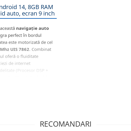
Android 14, 8GB RAM
d auto, ecran 9 inch
 această
navigație auto
gra perfect în bordul
atea este motorizată de cel
 Mhz UIS 7862
. Combinat
ul oferă o fluiditate
iezi de internet
fidelitate (Procesor DSP +
ess CarPlay & Android
iginale (CANBUS)
ermite (prin protocolul de
d comunică direct cu
RECOMANDARI
ii vitale: