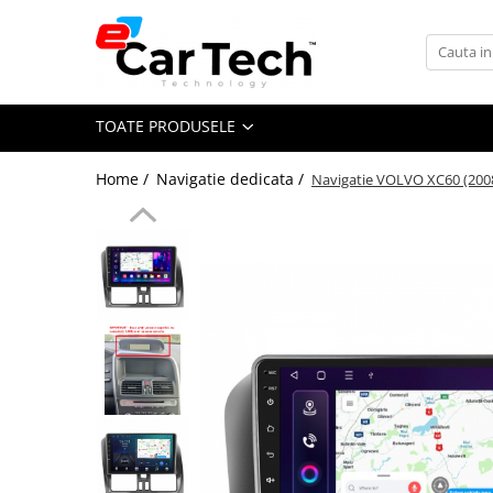
Toate Produsele
TOATE PRODUSELE
Summer sale
Home /
Navigatie dedicata /
Navigatie VOLVO XC60 (2008
Navigatie dedicata
Navigatii Volkswagen
Navigatii Skoda
Navigatii Seat
Navigatii Ford
Navigatii Opel
Navigatii Hyundai
Navigatii Toyota
Navigatii Dacia
Navigatii Peugeot