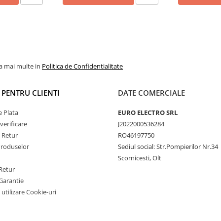
eză maximă de procesare)
nă (ROM)
Wi-Fi 5G (Dual Band)
la mai multe in
Politica de Confidentialitate
I PENTRU CLIENTI
DATE COMERCIALE
 Plata
EURO ELECTRO SRL
verificare
J2022000536284
e Retur
RO46197750
Produselor
Sediul social: Str.Pompierilor Nr.34
Scornicesti, Olt
Retur
Garantie
 utilizare Cookie-uri
eșire Optică
ă procesorului digital de
r pe 36 de benzi. Pentru