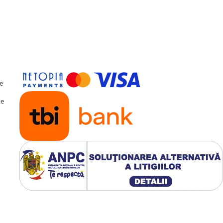
eșiri
Optice și Coaxiale
catoare profesionale.
te
te
ntuitivă