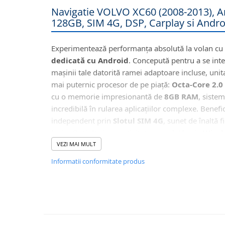
Navigatii Honda
Navigatie VOLVO XC60 (2008-2013), 
128GB, SIM 4G, DSP, Carplay si Androi
Navigatii Jeep
Navigatii Porsche
Experimentează performanța absolută la volan cu
Navigatii Land Rover
dedicată cu Android
. Concepută pentru a se inte
Navigatii Iveco
mașinii tale datorită ramei adaptoare incluse, unit
mai puternic procesor de pe piață:
Octa-Core 2.0
Navigatii Chrysler
cu o memorie impresionantă de
8GB RAM
, sistem
incredibilă în rularea aplicațiilor complexe. Benefic
Navigatie universala
independent prin
Slotul SIM 4G
, sunet de înaltă 
Playere auto
Ieșire Optică) și conectivitate completă prin
Wirel
Navigatii 2 DIN
Auto
.
VEZI MAI MULT
Navigatii 1 DIN
Informatii conformitate produs
Navigatie GPS Portabil
🚘
Integrare Perfectă cu Funcțiile Or
Acolo unde configurația electronică a mașinii p
Accesorii navigatii
comunicare CANBUS), această navigație Androi
CarPlay&Android Auto
computerul de bord, preluând și afișând informaț