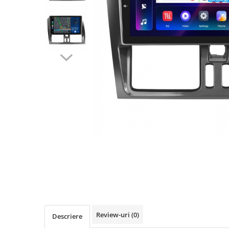
Navigatii Audi
Navigatii BMW
Navigatii Mercedes
Navigatii Fiat
Navigatii Nissan
Navigatii Citroen
Navigatii Suzuki
Navigatii Mitsubishi
Navigatii Volvo
Navigatii KIA
Navigatii Renault
Navigatii Mazda
Navigatii Smart
Review-uri
(0)
Descriere
Navigatii Chevrolet