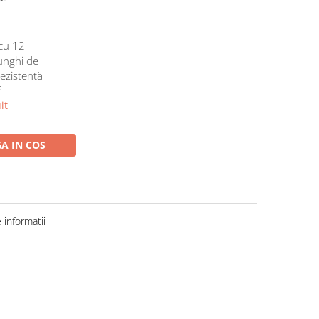
cu 12
 unghi de
rezistentă
f
it
A IN COS
informatii