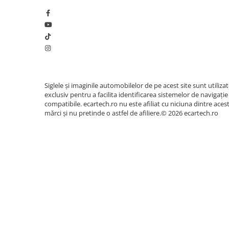
Accesorii compresoare
pasionații de car-audio, unitatea dispune de i
Aparate de lipit si capsat
pentru conectarea fără pierderi la amplifi
Masini de polisat
Prelungitoare
Aeroterme
Dezumidificatoare
Siglele și imaginile automobilelor de pe acest site sunt utiliza
exclusiv pentru a facilita identificarea sistemelor de navigație
Compresoare aer
compatibile. ecartech.ro nu este afiliat cu niciuna dintre aces
mărci și nu pretinde o astfel de afiliere.© 2026 ecartech.ro
Boxe & Subwoofer Auto
Difuzore Auto
Casti Wireless
Subwoofer Auto
Boxe portabile
Pick-Up
📱 Interfață Android 14 I
Amplificatoare auto