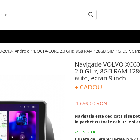
-2013), Android 14, OCTA-CORE 2.0 GHz, 8GB RAM 128GB, SIM 4G, DSP, Carpla
Navigatie VOLVO XC60
2.0 GHz, 8GB RAM 128G
auto, ecran 9 inch
+ CADOU
1.699,00 RON
Navigatia este dedicata si se pot
in pachet cu toate cablurile si 
IN STOC
Durata de livrare:
Livrare in 1-2 zi