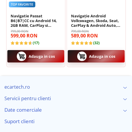
Navigatie Passat
Navigație Android
🎵 Egalizator Audio DSP
B6|B7|CC cu Android 14,
Volkswagen, Skoda, Seat,
2GB RAM, CarPlay si
CarPlay & Android Auto,
Anroid Auto, Mirror Link,
ecran 7"|Compatibil Golf
799,00 RON
799,00 RON
Wi-fi, Youtube, Waze,
5, Golf 6, Jetta, Passat
599,00 RON
589,00 RON
ecran HD 10.1 Inch
B6/B7/CC, Polo, Tiguan,
(17)
(32)
Touran
Adauga in cos
Adauga in cos
ecartech.ro
Procesor de sunet digital (DSP) cu reglaje fine pentru Bass,
Treble și Loudness.
Servicii pentru clienti
Date comerciale
Suport clienti
❄️
Sistem Activ de Răcire (Cooling Fan)