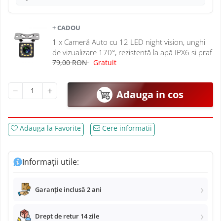
Navigatii Mitsubishi
Navigatii Volvo
+ CADOU
1 x Cameră Auto cu 12 LED night vision, unghi
Navigatii KIA
de vizualizare 170°, rezistentă la apă IPX6 si praf
79,00 RON
Gratuit
Navigatii Renault
Adauga in cos
Navigatii Mazda
Navigatii Smart
Adauga la Favorite
Cere informatii
Navigatii Chevrolet
Informații utile:
Navigatii Honda
Garanție inclusă 2 ani
Navigatii Jeep
Drept de retur 14 zile
Navigatii Porsche