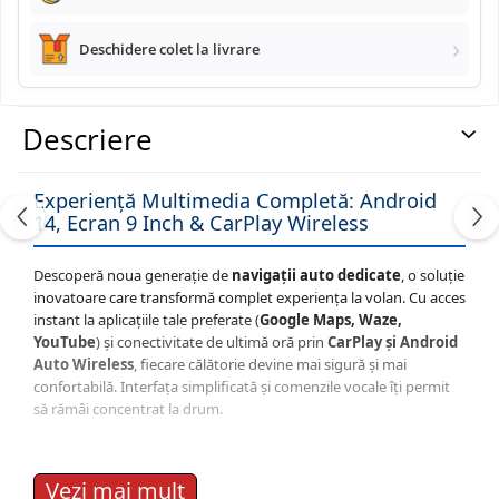
Deschidere colet la livrare
Navigatii Land Rover
Navigatii Iveco
Descriere
Navigatii Chrysler
Experiență Multimedia Completă: Android
14, Ecran 9 Inch & CarPlay Wireless
Descoperă noua generație de
navigații auto dedicate
, o soluție
inovatoare care transformă complet experiența la volan. Cu acces
instant la aplicațiile tale preferate (
Google Maps, Waze,
YouTube
) și conectivitate de ultimă oră prin
CarPlay și Android
Auto Wireless
, fiecare călătorie devine mai sigură și mai
confortabilă. Interfața simplificată și comenzile vocale îți permit
să rămâi concentrat la drum.
🖥️ Interfață Intuitivă și Modernă
Vezi mai mult