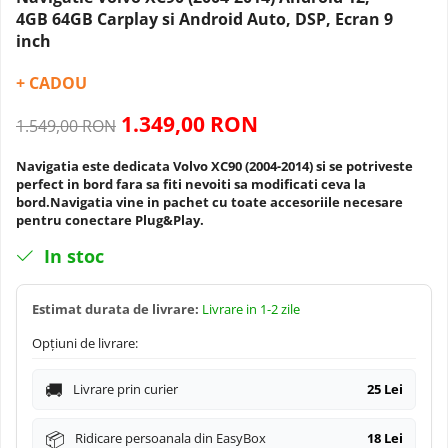
Navigatii Dacia
Camera frontala
4GB 64GB Carplay si Android Auto, DSP, Ecran 9
inch
Navigatii Peugeot
+ CADOU
Navigatii Audi
1.349,00 RON
1.549,00 RON
Navigatii BMW
Navigatia este dedicata Volvo XC90 (2004-2014) si se potriveste
perfect in bord fara sa fiti nevoiti sa modificati ceva la
bord.Navigatia vine in pachet cu toate accesoriile necesare
Navigatii Mercedes
pentru conectare Plug&Play.
In stoc
Navigatii Fiat
Navigatii Nissan
Estimat durata de livrare:
Livrare in 1-2 zile
Opțiuni de livrare:
Navigatii Citroen
Livrare prin curier
25 Lei
Navigatii Suzuki
Ridicare persoanala din EasyBox
18 Lei