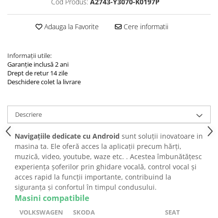
Cod Produs:
A2743-Y3070-K0197P
Adauga la Favorite
Cere informatii
Informații utile:
Garanție inclusă 2 ani
Drept de retur 14 zile
Deschidere colet la livrare
Descriere
Navigațiile dedicate cu Android
sunt soluții inovatoare in
masina ta. Ele oferă acces la aplicații precum hărți,
muzică, video, youtube, waze etc. . Acestea îmbunătățesc
experiența șoferilor prin ghidare vocală, control vocal și
acces rapid la funcții importante, contribuind la
siguranța și confortul în timpul condusului.
Masini compatibile
VOLKSWAGEN
SKODA
SEAT