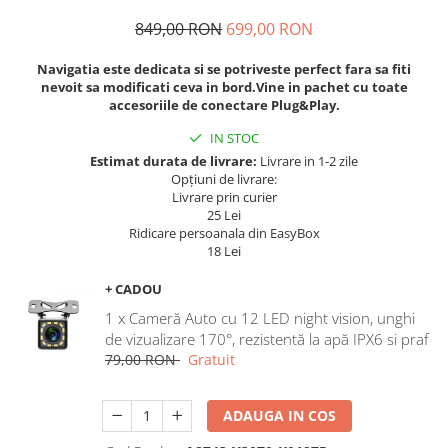
Navigatii Land Rover
849,00 RON
699,00 RON
Navigatii Iveco
Navigatia este dedicata si se potriveste perfect fara sa fiti
Navigatii Chrysler
nevoit sa modificati ceva in bord.Vine in pachet cu toate
accesoriile de conectare Plug&Play.
IN STOC
Estimat durata de livrare:
Livrare in 1-2 zile
Opțiuni de livrare:
Livrare prin curier
25 Lei
Ridicare persoanala din EasyBox
18 Lei
+ CADOU
1 x Cameră Auto cu 12 LED night vision, unghi
de vizualizare 170°, rezistentă la apă IPX6 si praf
79,00 RON
Gratuit
ADAUGA IN COS