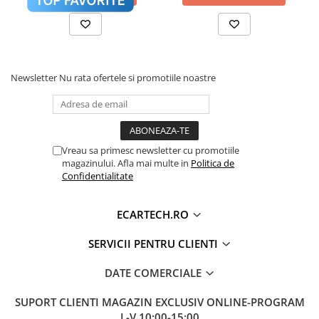
LIMBA
30+ (ROMANA, MAGHIARA, ENGLEZA
ETC.)
MICROFON
INTERN
Newsletter
Nu rata ofertele si promotiile noastre
WIFI
DA (INTEGRAT)
CONECTIVITATE
HOTSPOT TELEFON WIFI
ALIMENTARE
12V
Vreau sa primesc newsletter cu promotiile
RDS
DA
magazinului. Afla mai multe in
Politica de
Confidentialitate
BLUETOOTH
REDARE MUZICA, DESCARCARE
AGENDA TELEFON, CONVORBIRI
TELEFONICE
ECARTECH.RO
USB
DA (2 IESIRE USB)
SERVICII PENTRU CLIENTI
ECRAN
TOUCHSCREEN FHD CAPACITIV,
DATE COMERCIALE
MULTITOUCH 5 PUNCTE
SUPORT CLIENTI
LUMINOZITATE
MAGAZIN EXCLUSIV ONLINE-PROGRAM
DA
REGLABILA
L-V 10:00-15:00