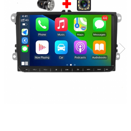
Navigatii Fiat
Navigatii Nissan
Navigatii Citroen
Navigatii Suzuki
Navigatii Mitsubishi
Navigatii Volvo
Navigatii KIA
Navigatii Renault
Navigatii Mazda
Navigatii Smart
Navigatii Chevrolet
Navigatii Honda
Navigatii Jeep
Navigatii Porsche