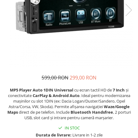
Navigatii Audi
Navigatii BMW
Navigatii Mercedes
Navigatii Fiat
Navigatii Nissan
Navigatii Citroen
Navigatii Suzuki
Navigatii Mitsubishi
599,00 RON
299,00 RON
Navigatii Volvo
MP5 Player Auto 1DIN Universal
cu ecran tactil HD de
7 Inch
și
Navigatii KIA
conectivitate
CarPlay & Android Auto
. Ideal pentru modernizarea
mașinilor cu slot 1DIN (ex: Dacia Logan/Duster/Sandero, Opel
Navigatii Renault
Astra/Corsa, VW, Skoda). Permite afișarea navigației
Waze/Google
Maps
direct de pe telefon. Include
Bluetooth Handsfree
, 2 porturi
Navigatii Mazda
USB, slot card și intrare pentru cameră marșarier.
Navigatii Smart
IN STOC
Navigatii Chevrolet
Durata de livrare:
Livrare in 1-2 zile