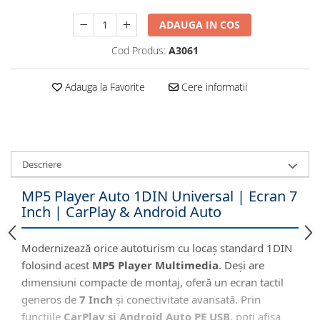
Navigatii Honda
ADAUGA IN COS
Navigatii Jeep
Cod Produs:
A3061
Navigatii Porsche
Navigatii Land Rover
Adauga la Favorite
Cere informatii
Navigatii Iveco
Navigatii Chrysler
Navigatie universala
Descriere
Playere auto
MP5 Player Auto 1DIN Universal | Ecran 7
Navigatii 2 DIN
Inch | CarPlay & Android Auto
Navigatii 1 DIN
Navigatie GPS Portabil
Modernizează orice autoturism cu locaș standard 1DIN
folosind acest
MP5 Player Multimedia
. Deși are
Accesorii navigatii
dimensiuni compacte de montaj, oferă un ecran tactil
generos de
7 Inch
și conectivitate avansată. Prin
CarPlay&Android Auto
funcțiile
CarPlay și Android Auto PE USB
, poți afișa