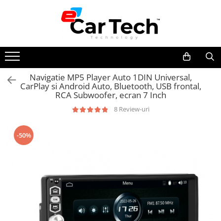
Toate Produsele
Summer sale
Navigatie MP5 Player Auto 1DIN Universal,
CarPlay si Android Auto, Bluetooth, USB frontal,
Navigatie dedicata
RCA Subwoofer, ecran 7 Inch
Navigatii Volkswagen
8 Review-uri
Navigatii Skoda
Navigatii Seat
-50%
Navigatii Ford
Navigatii Opel
Navigatii Hyundai
Navigatii Toyota
Navigatii Dacia
Navigatii Peugeot