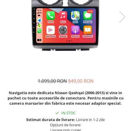
Navigatii Fiat
Navigatii Nissan
Navigatii Citroen
Navigatii Suzuki
Navigatii Mitsubishi
Navigatii Volvo
Navigatii KIA
Navigatii Renault
Navigatii Mazda
1.099,00 RON
849,00 RON
Navigatii Smart
Navigatia este dedicata Nissan Qashqai (2006-2013) si vine in
Navigatii Chevrolet
pachet cu toate accesoriile de conectare. Pentru masinile cu
camera marsarier din fabrica este necesar adaptor special.
Navigatii Honda
IN STOC
Navigatii Jeep
Estimat durata de livrare:
Livrare in 1-2 zile
Navigatii Porsche
Opțiuni de livrare:
Livrare prin curier