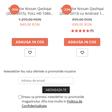
Alimentare
12V
Navigatie Nissan Qashqai
Navigatie Nissan Qashqai
-35%
-22%
DSP
Da
(2006-2015), FULL HD 1080P,
(2006-2013) cu Android 12,
11.8” 2+64 GB, CarPlay si
2GB RAM 32 GB ROM ecran
1.299,00 RON
899,00 RON
RDS
Da
Android Auot wifi
9 Inch,Carplay si Android
849,00 RON
699,00 RON
Auto
Bluetooth
Redare muzică, descărcare
(1)
agendă telefon, convorbiri
ADAUGA IN COS
ADAUGA IN COS
USB
2 ieșiri USB
Luminozitate
Da
Reglabilă
RCA Video
Da
Newsletter
Nu rata ofertele si promotiile noastre
RCA Audio
Da
Subwoofer RCA
Da
Hărți GPS
Google Maps, Waze, IGO etc.
Vreau sa primesc newsletter cu promotiile
magazinului. Afla mai multe in
Politica de
Comenzi Volan
Compatibil (unde mașina
Confidentialitate
suportă)