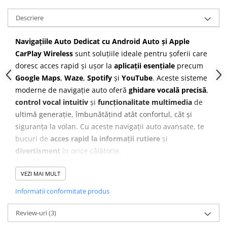
Descriere
Navigațiile Auto Dedicat cu Android Auto și Apple
CarPlay Wireless
sunt soluțiile ideale pentru șoferii care
doresc acces rapid și ușor la
aplicații esențiale
precum
Google Maps
,
Waze
,
Spotify
și
YouTube
. Aceste sisteme
moderne de navigație auto oferă
ghidare vocală precisă
,
control vocal intuitiv
și
funcționalitate multimedia
de
ultimă generație, îmbunătățind atât confortul, cât și
siguranța la volan. Cu aceste navigații auto avansate, te
bucuri de
acces rapid la informații rutiere
și
divertisment
în orice călătorie.
Specificații Tehnice
VEZI MAI MULT
Sistem de Operare
Android 13
Informatii conformitate produs
Memorie RAM
4GB
Review-uri
(3)
Memorie Internă
64GB
(ROM)