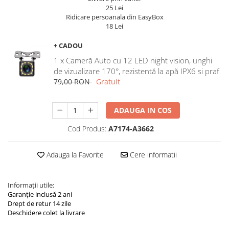
Navigatii Land Rover
25 Lei
Ridicare persoanala din EasyBox
Navigatii Iveco
18 Lei
Navigatii Chrysler
+ CADOU
1 x Cameră Auto cu 12 LED night vision, unghi
de vizualizare 170°, rezistentă la apă IPX6 si praf
79,00 RON
Gratuit
ADAUGA IN COS
Cod Produs:
A7174-A3662
Adauga la Favorite
Cere informatii
Informații utile:
Garanție inclusă 2 ani
Drept de retur 14 zile
Deschidere colet la livrare