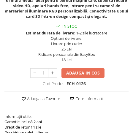
ul multimedia ideal pentru bordul mașinii tale: suportă redare
Navigatii Land Rover
video HD, apeluri hands-free, intrare pentru cameră de
marșarier și iluminare RGB personalizabilă. Conectivitate USB și
Navigatii Iveco
card SD într-un design compact și elegant.
Navigatii Chrysler
IN STOC
Estimat durata de livrare:
1-2 zile lucratoare
Opțiuni de livrare:
Livrare prin curier
25 Lei
Ridicare persoanala din EasyBox
18 Lei
ADAUGA IN COS
Cod Produs:
ECH-0126
Adauga la Favorite
Cere informatii
Informații utile:
Garanție inclusă 2 ani
Drept de retur 14 zile
Deschidere colet la livrare