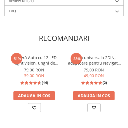
Review-uri
(21)
excelentă. Interfața grafică este concepută pentru a fi ușor de
utilizat în timpul condusului, permițându-ți să navighezi rapid
FAQ
prin fișierele video (MP4, AVI) sau audio (MP3, WMA).
RECOMANDARI
Cameră Auto cu 12 LED
Rama universala 2DIN,
-51%
-38%
night vision, unghi de
adaptoare pentru Navigatii
vizualizare 170°, rezistentă
si MP5 Player Auto
79,00 RON
79,00 RON
la apă IPX6 si praf
39,00 RON
49,00 RON
(14)
(2)
ADAUGA IN COS
ADAUGA IN COS