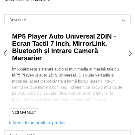
Descriere
MP5 Player Auto Universal 2DIN -
Ecran Tactil 7 inch, MirrorLink,
Bluetooth și Intrare Cameră
Marșarier
Îmbunătățește sistemul audio și multimedia al mașinii tale cu
MP5 Player-ul auto 2DIN Universal
. O soluție versatilă și
modernă, acest dispozitiv transformă bordul mașinii într-un
centru de divertisment complet. Indiferent că asculți muzică de
pe USB, card SD sau prin Bluetooth de pe smartphone, te
bucuri de conectivitate fără efort și o interfață intuitivă.
Ecran tactil generos de 7 inch - Control
VEZI MAI MULT
intuitiv și claritate HD
Informatii conformitate produs
Player-ul dispune de un
display touchscreen capacitiv de 7
inch
, oferind un răspuns rapid la comenzi și o vizibilitate