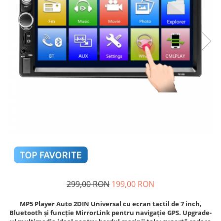
Navigatii Fiat
Navigatii Nissan
Navigatii Citroen
Navigatii Suzuki
Navigatii Mitsubishi
Navigatii Volvo
Navigatii KIA
Navigatii Renault
Navigatii Mazda
Navigatii Smart
Navigatii Chevrolet
Navigatii Honda
299,00 RON
199,00 RON
Navigatii Jeep
MP5 Player Auto 2DIN Universal cu ecran tactil de 7 inch,
Navigatii Porsche
Bluetooth și funcție MirrorLink pentru navigație GPS. Upgrade-