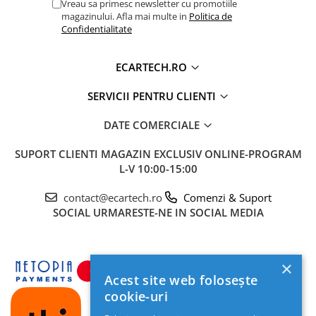
Vreau sa primesc newsletter cu promotiile
magazinului. Afla mai multe in
Politica de
Confidentialitate
ECARTECH.RO
Design Standard 2DIN și Dimensiuni
SERVICII PENTRU CLIENTI
Universale
DATE COMERCIALE
Produsul respectă standardul
2DIN
cu dimensiunile: lungime
178 mm, înălțime 103 mm și adâncime 63 mm. Fiind un model
SUPORT CLIENTI
MAGAZIN EXCLUSIV ONLINE-PROGRAM
universal cu mufe ISO standard, se potrivește pe o gamă largă
L-V 10:00-15:00
de autoturisme.
Notă importantă:
În funcție de bordul mașinii tale, poate fi
contact@ecartech.ro
Comenzi & Suport
necesară utilizarea unei rame de adaptare specifice, care nu
SOCIAL
URMARESTE-NE IN SOCIAL MEDIA
este inclusă în pachet.
×
Acest site web folosește
cookie-uri