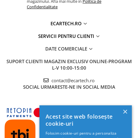
Accesorii compresoare
magazinului. Afla mai multe in
Politica de
Confidentialitate
Passat B7
Fabia 2 (2004-2009)
Altea (2007–
Aparate de lipit si capsat
(2011-2015)
2011)
Masini de polisat
ECARTECH.RO
Golf 5 & 6 /
Yeti (2009–2011)
Alhambra
Prelungitoare
Jetta
(2010–2011)
SERVICII PENTRU CLIENTI
Aeroterme
Tiguan / Touran
/ Caddy
DATE COMERCIALE
Dezumidificatoare
Compresoare aer
SUPORT CLIENTI
MAGAZIN EXCLUSIV ONLINE-PROGRAM
Specificații Tehnice
L-V 10:00-15:00
Boxe & Subwoofer Auto
Sistem Operare
Android 15
contact@ecartech.ro
Difuzore Auto
SOCIAL
URMARESTE-NE IN SOCIAL MEDIA
Procesor / RAM /
Quad Core 1.5 GHz | 2 GB RAM | 64
Casti Wireless
ROM
GB Stocare
Subwoofer Auto
Ecran
7 Inch, Touchscreen Capacitiv,
×
Boxe portabile
1024x600 FHD
Acest site web folosește
Pick-Up
cookie-uri
Conectivitate
CarPlay & Android Auto: DA
Smartphone
(Wireless)
Amplificatoare auto
Folosim cookie-uri pentru a personaliza