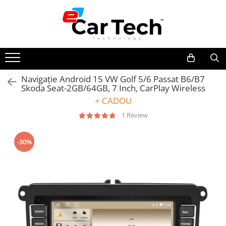
Toate Produsele
Summer sale
Navigație Android 15 VW Golf 5/6 Passat B6/B7
Skoda Seat-2GB/64GB, 7 Inch, CarPlay Wireless
Navigatie dedicata
+ CADOU
Navigatii Volkswagen
1 Review
Navigatii Skoda
Navigatii Seat
-30%
Navigatii Ford
Navigatii Opel
Navigatii Hyundai
Navigatii Toyota
Navigatii Dacia
Navigatii Peugeot