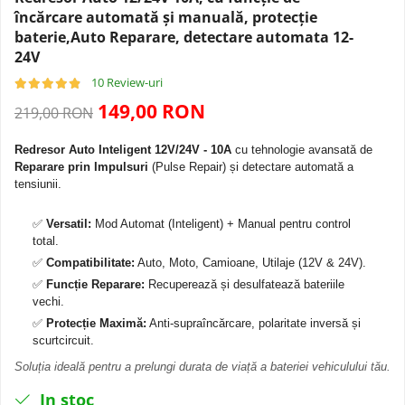
Navigatii Dacia
Camera frontala
încărcare automată și manuală, protecție
baterie,Auto Reparare, detectare automata 12-
24V
Navigatii Peugeot
10 Review-uri
Navigatii Audi
149,00 RON
219,00 RON
Navigatii BMW
Redresor Auto Inteligent 12V/24V - 10A
cu tehnologie avansată de
Reparare prin Impulsuri
(Pulse Repair) și detectare automată a
tensiunii.
Navigatii Mercedes
✅
Versatil:
Mod Automat (Inteligent) + Manual pentru control
Navigatii Fiat
total.
✅
Compatibilitate:
Auto, Moto, Camioane, Utilaje (12V & 24V).
Navigatii Nissan
✅
Funcție Reparare:
Recuperează și desulfatează bateriile
vechi.
Navigatii Citroen
✅
Protecție Maximă:
Anti-supraîncărcare, polaritate inversă și
scurtcircuit.
Navigatii Suzuki
Soluția ideală pentru a prelungi durata de viață a bateriei vehiculului tău.
In stoc