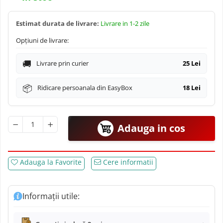
Navigatii Mitsubishi
Estimat durata de livrare:
Livrare in 1-2 zile
Navigatii Volvo
Opțiuni de livrare:
Navigatii KIA
Livrare prin curier
25 Lei
Navigatii Renault
Ridicare persoanala din EasyBox
18 Lei
Navigatii Mazda
Navigatii Smart
Adauga in cos
Navigatii Chevrolet
Adauga la Favorite
Cere informatii
Navigatii Honda
Informații utile:
Navigatii Jeep
Navigatii Porsche