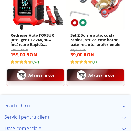
Sistem inteligent de monitorizare: protecție la
supraîncărcare
, scurtcircuit, polaritate inversă (conectare
greșită a clemelor) și supraîncălzire (ventilator integrat).
Specificații Tehnice
Redresor Auto FOXSUR
Set 2 Borne auto, cupla
Inteligent 12-24V, 10A –
rapida, set 2 cleme borne
Încărcare Rapidă,
bateire auto, profesionale
Performanță Încărcare
Reparare & Desulfatare |
249,00 RON
49,00 RON
Compatibil Pb-Acid, AGM,
159,00 RON
39,00 RON
EFB, LiFePO4
Tensiune Ieșire
12V / 24V (Detectare Automată)
(37)
(1)
Curent Încărcare
Max
10A
(pentru 12V) / Max
5A
Adauga in cos
Adauga in cos
(pentru 24V)
Putere Maximă
220W
ecartech.ro
Compatibilitate
Autoturisme, Camioane,
Motociclete, Utilaje
Servicii pentru clienti
Siguranță & Detalii Tehnice
Date comerciale