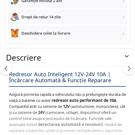
Garanție inclusă 2 ani
Navigatii Land Rover
Drept de retur 14 zile
Navigatii Iveco
Deschidere colet la livrare
Navigatii Chrysler
Descriere
Redresor Auto Inteligent 12V-24V 10A |
Încărcare Automată & Funcție Reparare
Asigură pornirea rapidă a vehiculului tău și prelungește durata de
viață a bateriei cu acest
redresor auto performant de 10A
.
Compatibil atât cu sisteme de
12V
(autoturisme, motociclete), cât
și cu sisteme de
24V
(camioane, utilaje), dispozitivul oferă un
control total asupra procesului de încărcare. Funcțiile sale
avansate includ
detectarea automată a tensiunii
, modul de
reparare a bateriilor uzate și protecții multiple pentru siguranța