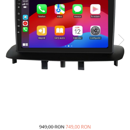
Navigatii Fiat
Navigatii Nissan
Navigatii Citroen
Navigatii Suzuki
Navigatii Mitsubishi
Navigatii Volvo
Navigatii KIA
Navigatii Renault
Navigatii Mazda
Navigatii Smart
Navigatii Chevrolet
Navigatii Honda
Navigatii Jeep
Navigatii Porsche
949,00 RON
749,00 RON