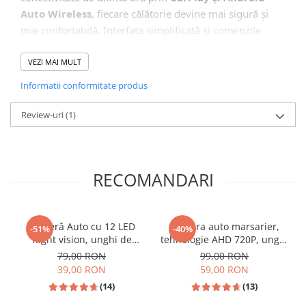
Auto Wireless
, fiecare călătorie devine mai sigură și
mai confortabilă. Interfața simplificată și comenzile
vocale îți permit să rămâi concentrat la drum.
VEZI MAI MULT
Informatii conformitate produs
🖥️ Interfață Intuitivă și Modernă
Review-uri
(1)
RECOMANDARI
Cameră Auto cu 12 LED
Camera auto marsarier,
-51%
-40%
night vision, unghi de
tehnologie AHD 720P, unghi
vizualizare 170°, rezistentă
170 grade, rezistenta la apa
79,00 RON
99,00 RON
la apă IPX6 si praf
si praf
📱 Meniu Aplicații Structurat
39,00 RON
59,00 RON
(14)
(13)