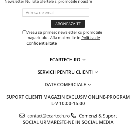
Procesor de sunet digital (DSP) cu reglaje fine
Newsletter
Nu rata ofertele si promotiile noastre
pentru Bass, Treble și Loudness.
Vreau sa primesc newsletter cu promotiile
Sistem Activ de Răcire (Cooling
❄️
magazinului. Afla mai multe in
Politica de
Fan)
Confidentialitate
ECARTECH.RO
SERVICII PENTRU CLIENTI
DATE COMERCIALE
SUPORT CLIENTI
MAGAZIN EXCLUSIV ONLINE-PROGRAM
L-V 10:00-15:00
Unitatea este echipată hardware cu un
contact@ecartech.ro
Comenzi & Suport
SOCIAL
URMARESTE-NE IN SOCIAL MEDIA
ventilator de răcire activ
pe spate. Această
dotare premium asigură disiparea eficientă a