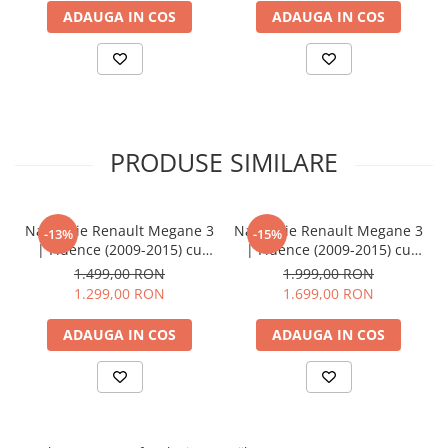
ADAUGA IN COS
ADAUGA IN COS
PRODUSE SIMILARE
🎵 Egalizator Audio DSP
Navigatie Renault Megane 3
Navigatie Renault Megane 3
-13%
-15%
| Fluence (2009-2015) cu
| Fluence (2009-2015) cu
Android 14, 4 GB RAM 64
Android 14, OCTA-CORE 2.0
1.499,00 RON
1.999,00 RON
GB ROM, DSP, 4G SIM,
GHz, 8 GB RAM 128 GB
1.299,00 RON
1.699,00 RON
ecran 9 Inch,Carplay si
ROM, DSP, 4G SIM, ecran 9
Android Auto Wifi
Inch,Carplay si Android
ADAUGA IN COS
ADAUGA IN COS
Auto Wifi