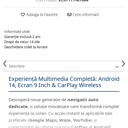
Adauga la Favorite
Cere informatii
Informații utile:
Garanție inclusă 2 ani
Drept de retur 14 zile
Deschidere colet la livrare
Descriere
Experiență Multimedia Completă: Android
14, Ecran 9 Inch & CarPlay Wireless
Descoperă noua generație de
navigații auto
dedicate
, o soluție inovatoare care transformă complet
experiența la volan. Cu acces instant la aplicațiile tale
preferate (
Google Maps, Waze, YouTube
) și
conectivitate de ultimă oră prin
CarPlay și Android