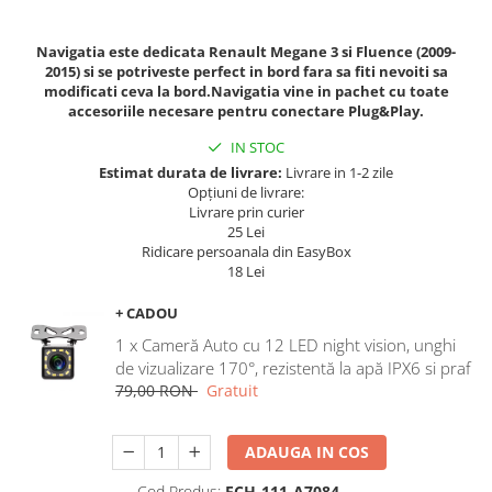
Navigatii Land Rover
Navigatii Iveco
Navigatia este dedicata Renault Megane 3 si Fluence (2009-
2015) si se potriveste perfect in bord fara sa fiti nevoiti sa
Navigatii Chrysler
modificati ceva la bord.Navigatia vine in pachet cu toate
accesoriile necesare pentru conectare Plug&Play.
IN STOC
Estimat durata de livrare:
Livrare in 1-2 zile
Opțiuni de livrare:
Livrare prin curier
25 Lei
Ridicare persoanala din EasyBox
18 Lei
+ CADOU
1 x Cameră Auto cu 12 LED night vision, unghi
de vizualizare 170°, rezistentă la apă IPX6 si praf
79,00 RON
Gratuit
ADAUGA IN COS
Cod Produs:
ECH-111-A7084