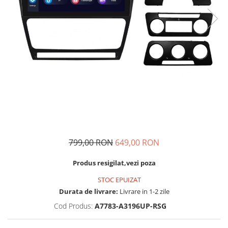
Navigatii Audi
Navigatii BMW
Navigatii Mercedes
Navigatii Fiat
Navigatii Nissan
Navigatii Citroen
Navigatii Suzuki
Navigatii Mitsubishi
799,00 RON
649,00 RON
Navigatii Volvo
Navigatii KIA
Produs resigilat,vezi poza
Navigatii Renault
STOC EPUIZAT
Navigatii Mazda
Durata de livrare:
Livrare in 1-2 zile
Navigatii Smart
Cod Produs:
A7783-A3196UP-RSG
Navigatii Chevrolet