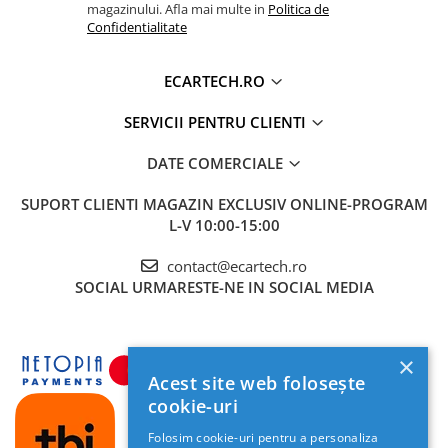
Accesorii compresoare
magazinului. Afla mai multe in
Politica de
Confidentialitate
RCA
DA
Aparate de lipit si capsat
SUBWOOFER
Masini de polisat
ECARTECH.RO
HARTI GPS
GOOGLE MAPS, WAZE, ETC
Prelungitoare
COMENZI
DA (PRELUARE COMENZI VOLAN, UNDE
SERVICII PENTRU CLIENTI
Aeroterme
VOLAN
MASINA SUPORTA)
Dezumidificatoare
DATE COMERCIALE
CAMERA DVR
DA SUPORTA
Compresoare aer
SUPORT CLIENTI
MAGAZIN EXCLUSIV ONLINE-PROGRAM
CAMERA
DA SUPORTA
L-V 10:00-15:00
MARSARIER
Boxe & Subwoofer Auto
OBD2
DA SUPORTA
contact@ecartech.ro
Difuzore Auto
SOCIAL
URMARESTE-NE IN SOCIAL MEDIA
Casti Wireless
MANUAL
DA
INSTRUCTIUNI
Subwoofer Auto
PACHET
CABLU ALIMENTARE, CANBUS (UNDE
Boxe portabile
×
NAVIGATIE
ESTE CAZUL), 2x USB, RCA CAMERA
Acest site web folosește
Pick-Up
MARSARIER, RCA SUBWOOFER
cookie-uri
ANTENA GPS, ADAPTOR ANTENA
Amplificatoare auto
RADIO, FACTURA FISCALA
Folosim cookie-uri pentru a personaliza