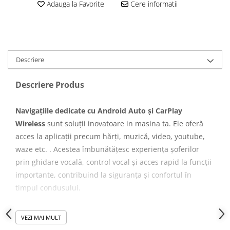
Adauga la Favorite
Cere informatii
Navigatii Honda
Navigatii Jeep
Navigatii Porsche
Navigatii Land Rover
Descriere
Navigatii Iveco
Descriere Produs
Navigatii Chrysler
Navigațiile dedicate cu Android Auto și CarPlay
Navigatie universala
Wireless
sunt soluții inovatoare in masina ta. Ele oferă
Playere auto
acces la aplicații precum hărți, muzică, video, youtube,
Navigatii 2 DIN
waze etc. . Acestea îmbunătățesc experiența șoferilor
Navigatii 1 DIN
prin ghidare vocală, control vocal și acces rapid la funcții
importante, contribuind la siguranța și confortul în
Navigatie GPS Portabil
timpul condusului.
Accesorii navigatii
CarPlay&Android Auto
Specificații tehnice:
VEZI MAI MULT