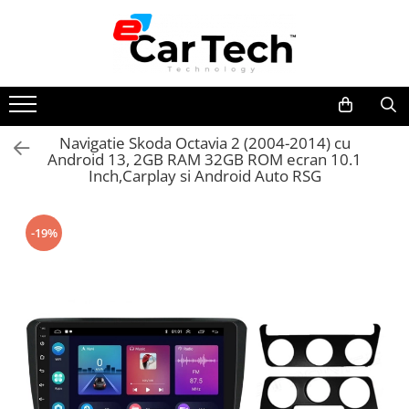
Toate Produsele
Summer sale
Navigatie Skoda Octavia 2 (2004-2014) cu
Android 13, 2GB RAM 32GB ROM ecran 10.1
Navigatie dedicata
Inch,Carplay si Android Auto RSG
Navigatii Volkswagen
Navigatii Skoda
-19%
Navigatii Seat
Navigatii Ford
Navigatii Opel
Navigatii Hyundai
Navigatii Toyota
Navigatii Dacia
Navigatii Peugeot